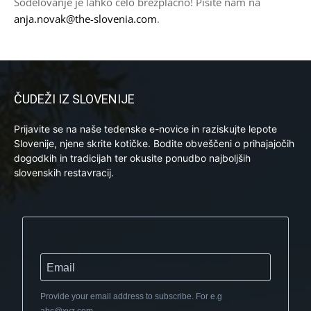
Sodelovanje je lahko celo brezplačno! Pišite nam na
anja.novak@the-slovenia.com
.
ČUDEŽI IZ SLOVENIJE
Prijavite se na naše tedenske e-novice in raziskujte lepote
Slovenije, njene skrite kotičke. Bodite obveščeni o prihajajočih
dogodkih in tradicijah ter okusite ponudbo najboljših
slovenskih restavracij.
Provide your email address to subscribe. For e.g