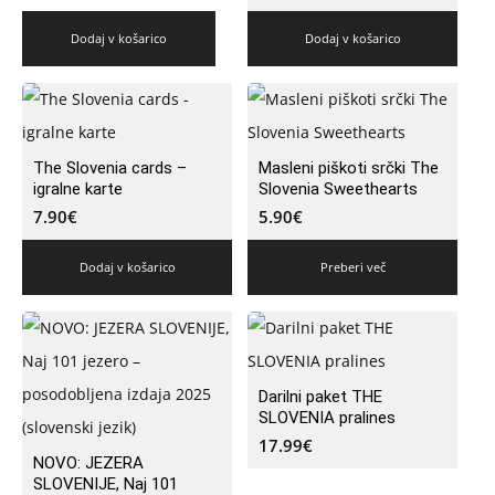
Dodaj v košarico
Dodaj v košarico
The Slovenia cards –
Masleni piškoti srčki The
igralne karte
Slovenia Sweethearts
7.90
€
5.90
€
Dodaj v košarico
Preberi več
Darilni paket THE
SLOVENIA pralines
17.99
€
NOVO: JEZERA
SLOVENIJE, Naj 101