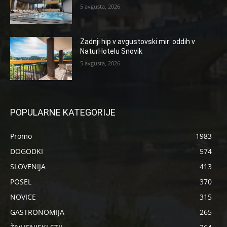
5 avgusta, 2026
Zadnji hip v avgustovski mir: oddih v
NaturHotelu Snovik
5 avgusta, 2026
POPULARNE KATEGORIJE
Promo
1983
DOGODKI
574
SLOVENIJA
413
POSEL
370
NOVICE
315
GASTRONOMIJA
265