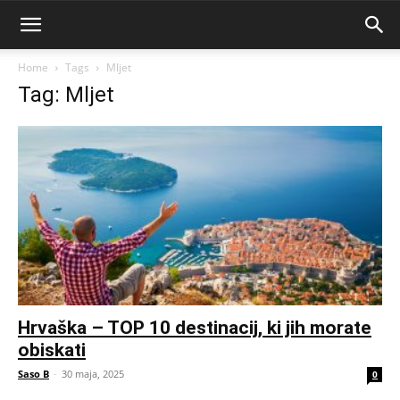
Home
Tags
Mljet
Tag: Mljet
Hrvaška – TOP 10 destinacij, ki jih morate
obiskati
Saso B
-
30 maja, 2025
0