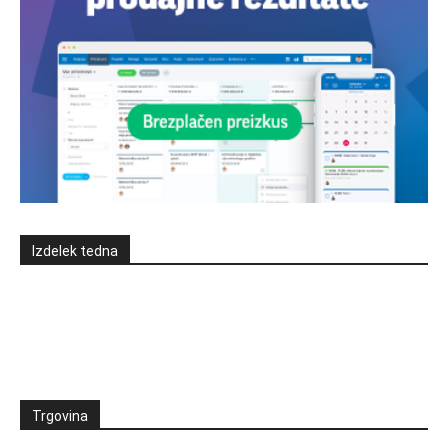
Izdelek tedna
Trgovina