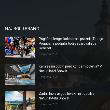
NAJBOLJ BRANO
Pogi Challenge: kolesarski praznik Tadeja
Pogačarja podprla tudi zavarovalnica
Generali
6 avgusta, 2026
Kam še na oddih pred koncem poletja? V
NaturHotel Snovik
5 avgusta, 2026
Zadnji hip v avgustovski mir: oddih v
NaturHotelu Snovik
5 avgusta, 2026