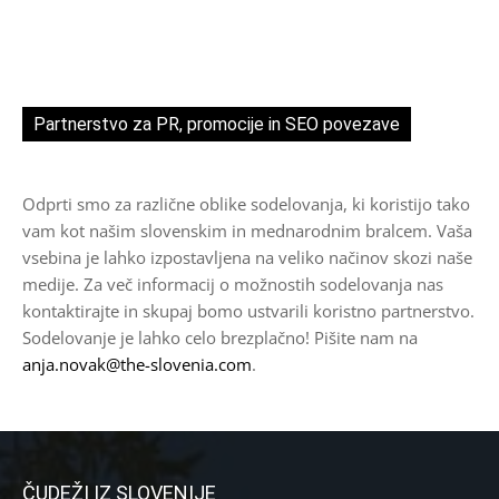
Partnerstvo za PR, promocije in SEO povezave
Odprti smo za različne oblike sodelovanja, ki koristijo tako
vam kot našim slovenskim in mednarodnim bralcem. Vaša
vsebina je lahko izpostavljena na veliko načinov skozi naše
medije. Za več informacij o možnostih sodelovanja nas
kontaktirajte in skupaj bomo ustvarili koristno partnerstvo.
Sodelovanje je lahko celo brezplačno! Pišite nam na
anja.novak@the-slovenia.com
.
ČUDEŽI IZ SLOVENIJE