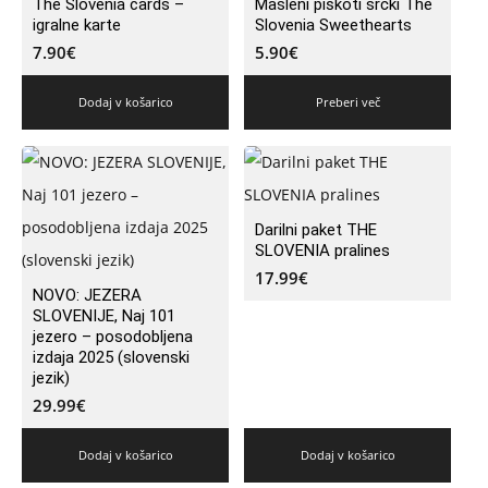
The Slovenia cards –
Masleni piškoti srčki The
igralne karte
Slovenia Sweethearts
7.90
€
5.90
€
Dodaj v košarico
Preberi več
Darilni paket THE
SLOVENIA pralines
17.99
€
NOVO: JEZERA
SLOVENIJE, Naj 101
jezero – posodobljena
izdaja 2025 (slovenski
jezik)
29.99
€
Dodaj v košarico
Dodaj v košarico