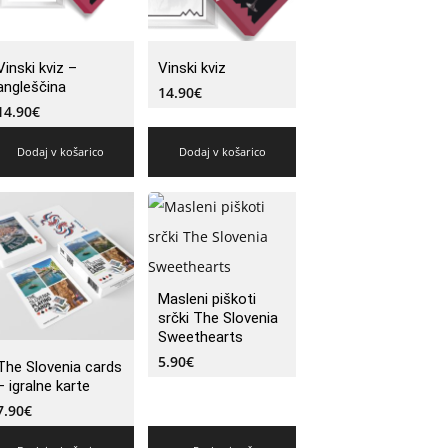
Vinski kviz –
Vinski kviz
angleščina
14.90
€
14.90
€
Dodaj v košarico
Dodaj v košarico
Masleni piškoti
srčki The Slovenia
Sweethearts
5.90
€
The Slovenia cards
– igralne karte
7.90
€