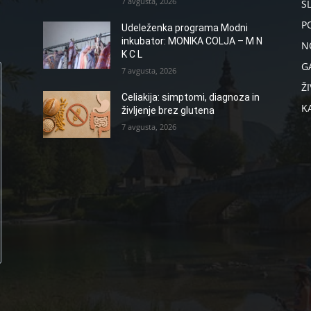
7 avgusta, 2026
S
P
Udeleženka programa Modni
inkubator: MONIKA COLJA – M N
N
K C L
G
7 avgusta, 2026
ŽI
Celiakija: simptomi, diagnoza in
K
življenje brez glutena
7 avgusta, 2026