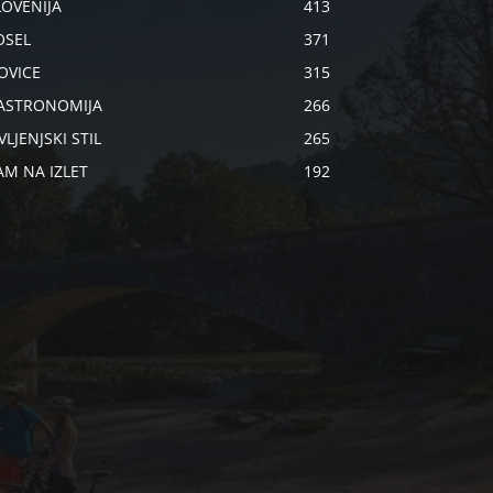
LOVENIJA
413
OSEL
371
OVICE
315
ASTRONOMIJA
266
VLJENJSKI STIL
265
AM NA IZLET
192