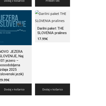
Dodaj v košarico
Preberi več
Darilni paket THE
SLOVENIA pralines
17.99
€
NOVO: JEZERA
SLOVENIJE, Naj
101 jezero –
posodobljena
izdaja 2025
(slovenski jezik)
29.99
€
Dodaj v košarico
Dodaj v košarico