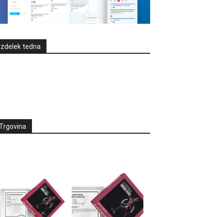
Izdelek tedna
Trgovina