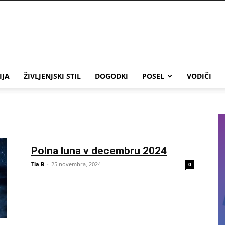
IJA
ŽIVLJENJSKI STIL
DOGODKI
POSEL
VODIČI
Polna luna v decembru 2024
Tia B
-
25 novembra, 2024
0