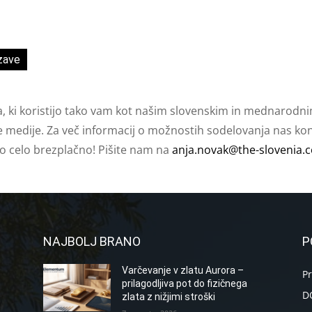
zave
a, ki koristijo tako vam kot našim slovenskim in mednarodni
e medije. Za več informacij o možnostih sodelovanja nas kont
ko celo brezplačno! Pišite nam na
anja.novak@the-slovenia.
NAJBOLJ BRANO
P
Varčevanje v zlatu Aurora –
P
prilagodljiva pot do fizičnega
D
zlata z nižjimi stroški