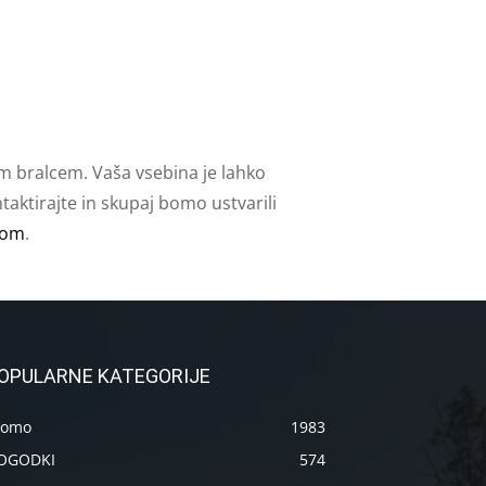
m bralcem. Vaša vsebina je lahko
aktirajte in skupaj bomo ustvarili
com
.
OPULARNE KATEGORIJE
romo
1983
OGODKI
574