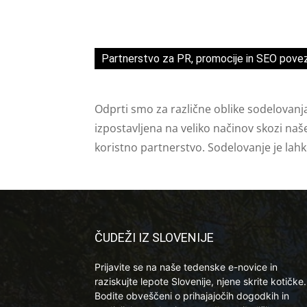
Partnerstvo za PR, promocije in SEO pove
Odprti smo za različne oblike sodelovanj
izpostavljena na veliko načinov skozi naš
koristno partnerstvo. Sodelovanje je lah
ČUDEŽI IZ SLOVENIJE
Prijavite se na naše tedenske e-novice in
raziskujte lepote Slovenije, njene skrite kotičke.
Bodite obveščeni o prihajajočih dogodkih in