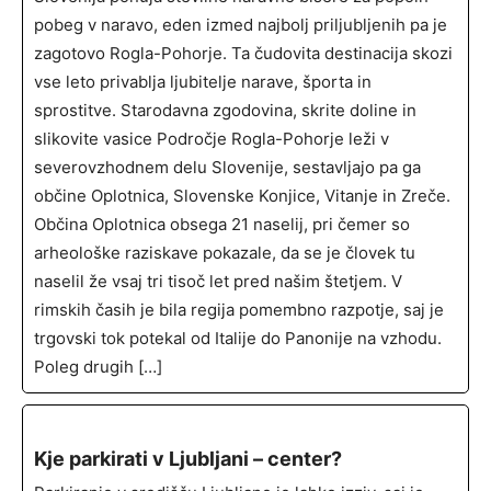
pobeg v naravo, eden izmed najbolj priljubljenih pa je
zagotovo Rogla-Pohorje. Ta čudovita destinacija skozi
vse leto privablja ljubitelje narave, športa in
sprostitve. Starodavna zgodovina, skrite doline in
slikovite vasice Področje Rogla-Pohorje leži v
severovzhodnem delu Slovenije, sestavljajo pa ga
občine Oplotnica, Slovenske Konjice, Vitanje in Zreče.
Občina Oplotnica obsega 21 naselij, pri čemer so
arheološke raziskave pokazale, da se je človek tu
naselil že vsaj tri tisoč let pred našim štetjem. V
rimskih časih je bila regija pomembno razpotje, saj je
trgovski tok potekal od Italije do Panonije na vzhodu.
Poleg drugih […]
Kje parkirati v Ljubljani – center?