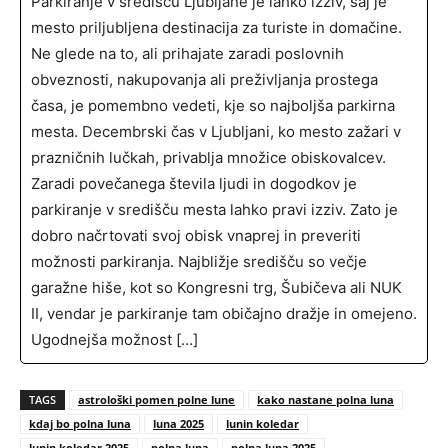
Parkiranje v središču Ljubljane je lahko izziv, saj je
mesto priljubljena destinacija za turiste in domačine.
Ne glede na to, ali prihajate zaradi poslovnih
obveznosti, nakupovanja ali preživljanja prostega
časa, je pomembno vedeti, kje so najboljša parkirna
mesta. Decembrski čas v Ljubljani, ko mesto zažari v
prazničnih lučkah, privablja množice obiskovalcev.
Zaradi povečanega števila ljudi in dogodkov je
parkiranje v središču mesta lahko pravi izziv. Zato je
dobro načrtovati svoj obisk vnaprej in preveriti
možnosti parkiranja. Najbližje središču so večje
garažne hiše, kot so Kongresni trg, Šubičeva ali NUK
II, vendar je parkiranje tam običajno dražje in omejeno.
Ugodnejša možnost […]
TAGS
astrološki pomen polne lune
kako nastane polna luna
kdaj bo polna luna
luna 2025
lunin koledar
lunin koledar 2025
polna luna
polna luna 2025