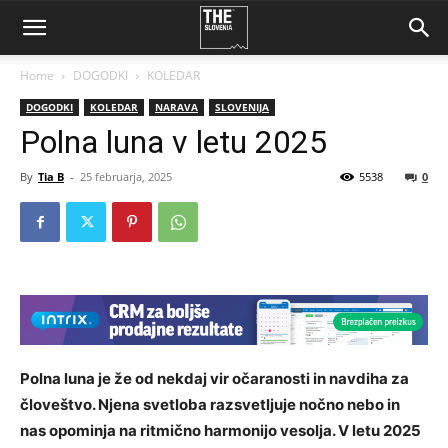
Home
DOGODKI
KOLEDAR
DOGODKI
KOLEDAR
NARAVA
SLOVENIJA
Polna luna v letu 2025
By
Tia B
-
25 februarja, 2025
5538
0
Polna luna je že od nekdaj vir očaranosti in navdiha za
človeštvo. Njena svetloba razsvetljuje nočno nebo in
nas opominja na ritmično harmonijo vesolja. V letu 2025