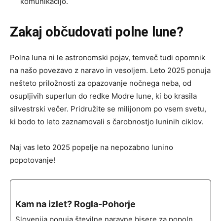
komunikacijo.
Zakaj občudovati polne lune?
Polna luna ni le astronomski pojav, temveč tudi opomnik
na našo povezavo z naravo in vesoljem. Leto 2025 ponuja
nešteto priložnosti za opazovanje nočnega neba, od
osupljivih superlun do redke Modre lune, ki bo krasila
silvestrski večer. Pridružite se milijonom po vsem svetu,
ki bodo to leto zaznamovali s čarobnostjo luninih ciklov.
Naj vas leto 2025 popelje na nepozabno lunino
popotovanje!
Kam na izlet? Rogla-Pohorje
Slovenija ponuja številne naravne bisere za popoln