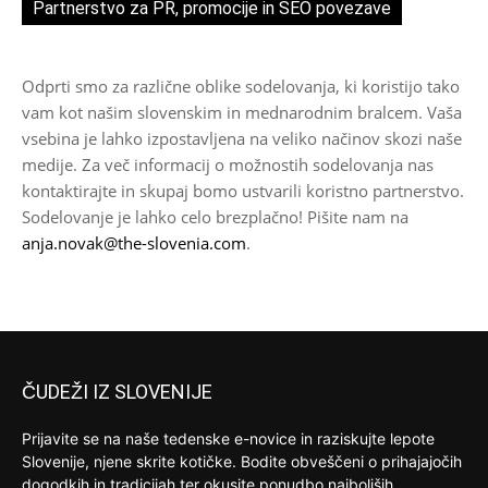
Partnerstvo za PR, promocije in SEO povezave
Odprti smo za različne oblike sodelovanja, ki koristijo tako
vam kot našim slovenskim in mednarodnim bralcem. Vaša
vsebina je lahko izpostavljena na veliko načinov skozi naše
medije. Za več informacij o možnostih sodelovanja nas
kontaktirajte in skupaj bomo ustvarili koristno partnerstvo.
Sodelovanje je lahko celo brezplačno! Pišite nam na
anja.novak@the-slovenia.com
.
ČUDEŽI IZ SLOVENIJE
Prijavite se na naše tedenske e-novice in raziskujte lepote
Slovenije, njene skrite kotičke. Bodite obveščeni o prihajajočih
dogodkih in tradicijah ter okusite ponudbo najboljših