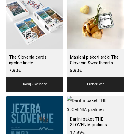
The Slovenia cards –
Masleni piškoti srčki The
igralne karte
Slovenia Sweethearts
7.90
€
5.90
€
Dodaj v košarico
Preberi več
Darilni paket THE
SLOVENIA pralines
17.99
€