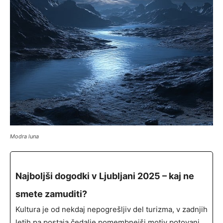
Modra luna
Najboljši dogodki v Ljubljani 2025 – kaj ne
smete zamuditi?
Kultura je od nekdaj nepogrešljiv del turizma, v zadnjih
letih pa postaja čedalje pomembnejši motiv potovanj