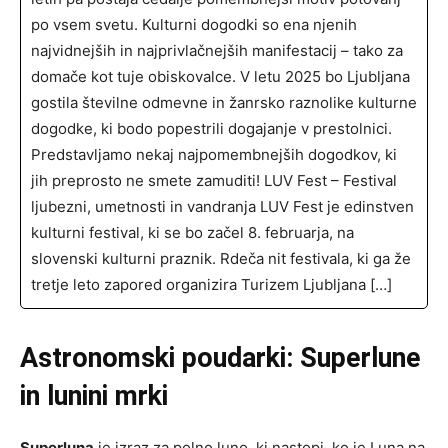
po vsem svetu. Kulturni dogodki so ena njenih
najvidnejših in najprivlačnejših manifestacij – tako za
domače kot tuje obiskovalce. V letu 2025 bo Ljubljana
gostila številne odmevne in žanrsko raznolike kulturne
dogodke, ki bodo popestrili dogajanje v prestolnici.
Predstavljamo nekaj najpomembnejših dogodkov, ki
jih preprosto ne smete zamuditi! LUV Fest – Festival
ljubezni, umetnosti in vandranja LUV Fest je edinstven
kulturni festival, ki se bo začel 8. februarja, na
slovenski kulturni praznik. Rdeča nit festivala, ki ga že
tretje leto zapored organizira Turizem Ljubljana […]
Astronomski poudarki: Superlune
in lunini mrki
Superluna
je izraz za polno luno, ki nastopi, ko je Luna na