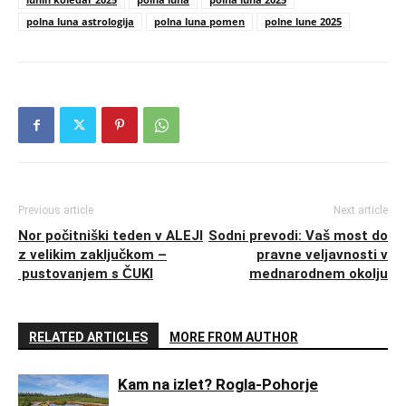
polna luna astrologija
polna luna pomen
polne lune 2025
Previous article
Next article
Nor počitniški teden v ALEJI
Sodni prevodi: Vaš most do
z velikim zaključkom –
pravne veljavnosti v
pustovanjem s ČUKI
mednarodnem okolju
RELATED ARTICLES
MORE FROM AUTHOR
Kam na izlet? Rogla-Pohorje