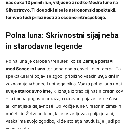
nas čaka 13 polnih lun, vključno z redko Modro luno na
Silvestrovo. Ti dogodki niso le astronomski spektakli,
temveč tudi priložnosti za osebno introspekcijo.
Polna luna: Skrivnostni sijaj neba
in starodavne legende
Polna luna je čaroben trenutek, ko se
Zemlja postavi
med Sonce in Luno
ter popolnoma osvetli njen obraz. Ta
spektakularni pojav se zgodi približno vsakih
29,5 dni
in
zaznamuje vrhunec Luninega cikla. Vsaka polna luna nosi
svoje starodavno ime,
ki izhaja iz tradicij naših prednikov
– ta imena pogosto odražajo naravne pojave, letne čase
ali kmetijske dejavnosti. Od Volčje lune v hladnih zimskih
nočeh do Žetvene lune, ki je osvetljevala polja jeseni,
vsaka ima svojo zgodbo, ki že stoletja navdušuje ljudi po
vsem svetu.