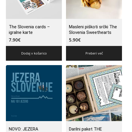
The Slovenia cards –
Masleni piškoti srčki The
igralne karte
Slovenia Sweethearts
7.90
€
5.90
€
Dodaj v košarico
Preberi več
NOVO: JEZERA
Darilni paket THE