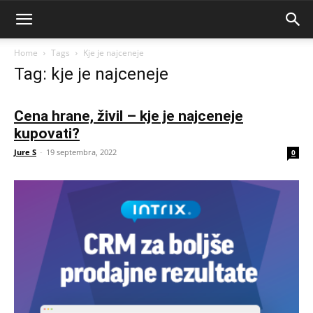
Home
Tags
Kje je najceneje
Tag: kje je najceneje
Cena hrane, živil – kje je najceneje
kupovati?
Jure S
-
19 septembra, 2022
0