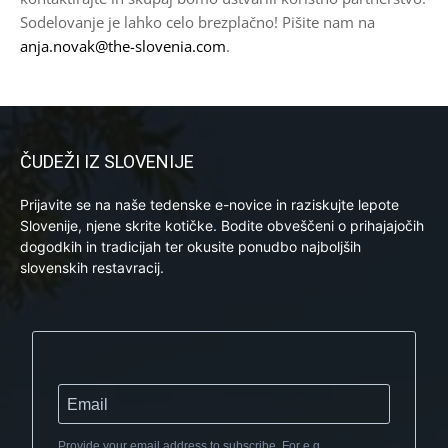
Sodelovanje je lahko celo brezplačno! Pišite nam na
anja.novak@the-slovenia.com
.
ČUDEŽI IZ SLOVENIJE
Prijavite se na naše tedenske e-novice in raziskujte lepote
Slovenije, njene skrite kotičke. Bodite obveščeni o prihajajočih
dogodkih in tradicijah ter okusite ponudbo najboljših
slovenskih restavracij.
Provide your email address to subscribe. For e.g