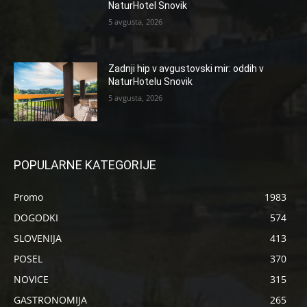
NaturHotel Snovik
5 avgusta, 2026
Zadnji hip v avgustovski mir: oddih v
NaturHotelu Snovik
5 avgusta, 2026
POPULARNE KATEGORIJE
Promo
1983
DOGODKI
574
SLOVENIJA
413
POSEL
370
NOVICE
315
GASTRONOMIJA
265