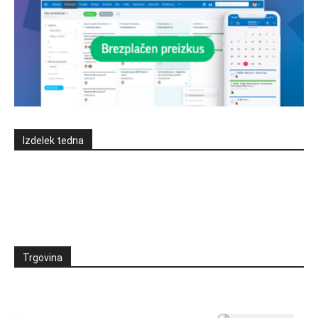
Izdelek tedna
Trgovina