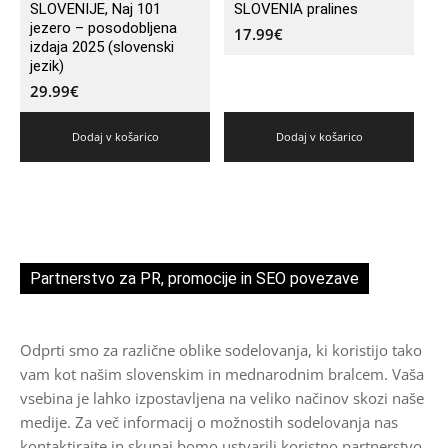
SLOVENIJE, Naj 101
SLOVENIA pralines
jezero – posodobljena
17.99
€
izdaja 2025 (slovenski
jezik)
29.99
€
Dodaj v košarico
Dodaj v košarico
Partnerstvo za PR, promocije in SEO povezave
Odprti smo za različne oblike sodelovanja, ki koristijo tako
vam kot našim slovenskim in mednarodnim bralcem. Vaša
vsebina je lahko izpostavljena na veliko načinov skozi naše
medije. Za več informacij o možnostih sodelovanja nas
kontaktirajte in skupaj bomo ustvarili koristno partnerstvo.