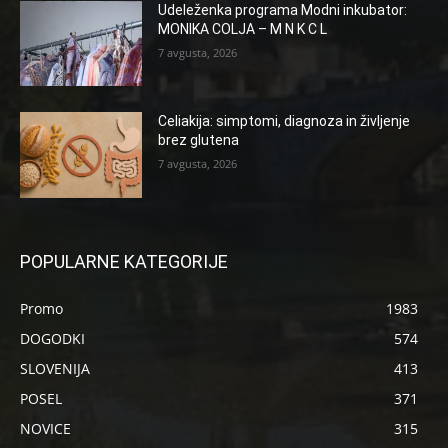
Udeleženka programa Modni inkubator:
MONIKA COLJA – M N K C L
7 avgusta, 2026
Celiakija: simptomi, diagnoza in življenje
brez glutena
7 avgusta, 2026
POPULARNE KATEGORIJE
Promo
1983
DOGODKI
574
SLOVENIJA
413
POSEL
371
NOVICE
315