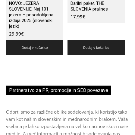
NOVO: JEZERA
Darilni paket THE
SLOVENIJE, Naj 101
SLOVENIA pralines
jezero – posodobljena
17.99
€
izdaja 2025 (slovenski
jezik)
29.99
€
Dodaj v košarico
Dodaj v košarico
Partnerstvo za PR, promocije in SEO povezave
Odprti smo za različne oblike sodelovanja, ki koristijo tako
vam kot našim slovenskim in mednarodnim bralcem. Vaša
vsebina je lahko izpostavljena na veliko načinov skozi naše
medije. Za več informacij o možnostih sodelovanja nas