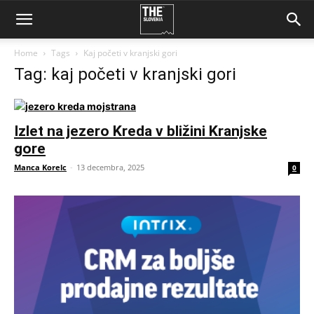
Home
Tags
Kaj početi v kranjski gori
Tag: kaj početi v kranjski gori
Izlet na jezero Kreda v bližini Kranjske
gore
Manca Korelc
-
13 decembra, 2025
0