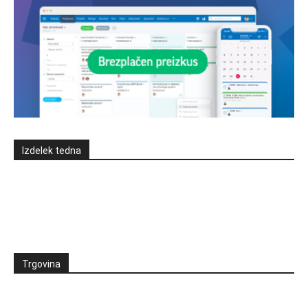
Izdelek tedna
Trgovina