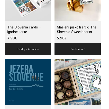
The Slovenia cards –
Masleni piškoti srčki The
igralne karte
Slovenia Sweethearts
7.90
€
5.90
€
Dodaj v košarico
Preberi več