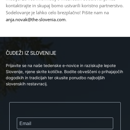
kontaktirajte in skupaj bomo ustvarili koristno partnerstvo.
Sodelovanje je lahko celo brezplačno! Pišite nam na
anja.novak@the-slovenia.com
.
ČUDEŽI IZ SLOVENIJE
Prijavite se na naše tedenske e-novice in raziskujte lepote
Slovenije, njene skrite kotičke. Bodite obveščeni o prihajajočih
dogodkih in tradicijah ter okusite ponudbo najboljših
slovenskih restavracij.