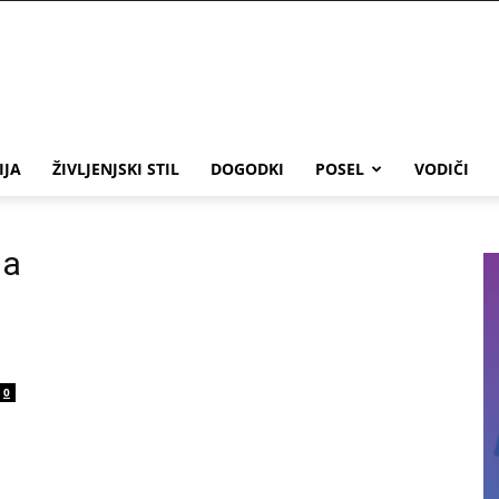
IJA
ŽIVLJENJSKI STIL
DOGODKI
POSEL
VODIČI
na
0