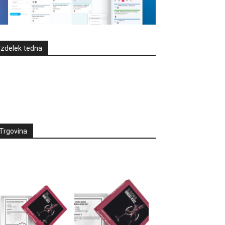
Izdelek tedna
Trgovina