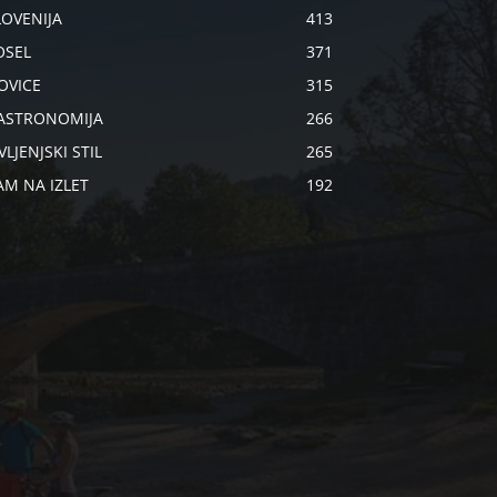
LOVENIJA
413
OSEL
371
OVICE
315
ASTRONOMIJA
266
VLJENJSKI STIL
265
AM NA IZLET
192