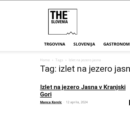
THE
Slovenia
TRGOVINA
SLOVENIJA
GASTRONOM
Home
Tags
Izlet na jezero jasna
Tag: izlet na jezero jas
Izlet na jezero Jasna v Kranjski
Gori
Manca Korelc
-
12 aprila, 2024