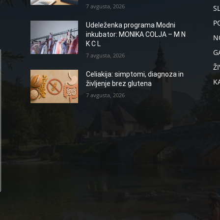
7 avgusta, 2026
S
P
Udeleženka programa Modni
inkubator: MONIKA COLJA – M N
N
K C L
G
7 avgusta, 2026
ŽI
Celiakija: simptomi, diagnoza in
K
življenje brez glutena
7 avgusta, 2026