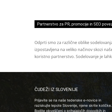
Partnerstvo za PR, promocije in SEO pove
Odprti smo za različne oblike sodelovanj
izpostavljena na veliko načinov skozi naš
koristno partnerstvo. Sodelovanje je lah
ČUDEŽI IZ SLOVENIJE
Prijavite se na naše tedenske e-novice in
raziskujte lepote Slovenije, njene skrite kotičke.
Bodite obveščeni o prihajajočih dogodkih in