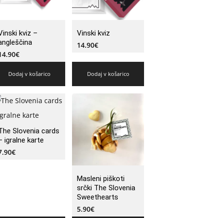
Vinski kviz –
Vinski kviz
angleščina
14.90
€
14.90
€
Dodaj v košarico
Dodaj v košarico
The Slovenia cards
– igralne karte
7.90
€
Masleni piškoti
srčki The Slovenia
Sweethearts
5.90
€