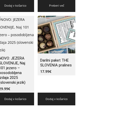
Dodaj v košarico
Preberi več
NOVO: JEZERA
Darilni paket THE
SLOVENIJE, Naj
SLOVENIA pralines
101 jezero –
17.99
€
posodobljena
izdaja 2025
(slovenski jezik)
29.99
€
Dodaj v košarico
Dodaj v košarico