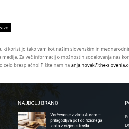
zave
a, ki koristijo tako vam kot našim slovenskim in mednarodni
e medije. Za več informacij o možnostih sodelovanja nas kont
ko celo brezplačno! Pišite nam na
anja.novak@the-slovenia.
NAJBOLJ BRANO
P
Varčevanje v zlatu Aurora –
P
prilagodljiva pot do fizičnega
D
zlata z nižjimi stroški