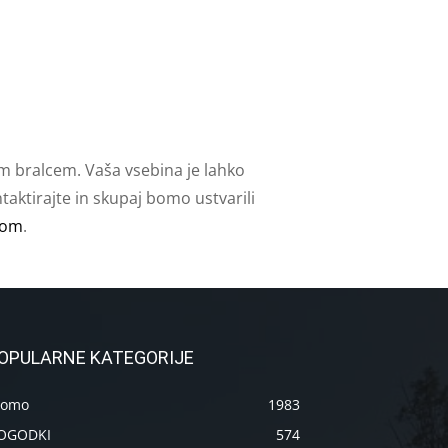
m bralcem. Vaša vsebina je lahko
aktirajte in skupaj bomo ustvarili
com
.
OPULARNE KATEGORIJE
romo
1983
OGODKI
574