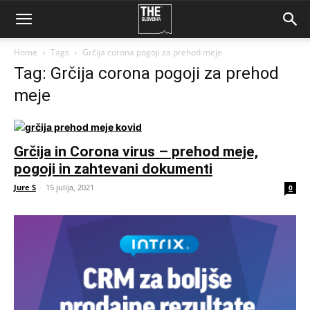
Home
Tags
Grčija corona pogoji za prehod meje
Tag: Grčija corona pogoji za prehod
meje
Grčija in Corona virus – prehod meje,
pogoji in zahtevani dokumenti
Jure S
-
15 julija, 2021
0