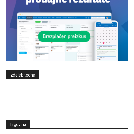
Izdelek tedna
Trgovina