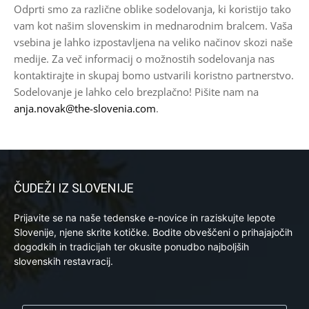
Odprti smo za različne oblike sodelovanja, ki koristijo tako
vam kot našim slovenskim in mednarodnim bralcem. Vaša
vsebina je lahko izpostavljena na veliko načinov skozi naše
medije. Za več informacij o možnostih sodelovanja nas
kontaktirajte in skupaj bomo ustvarili koristno partnerstvo.
Sodelovanje je lahko celo brezplačno! Pišite nam na
anja.novak@the-slovenia.com
.
ČUDEŽI IZ SLOVENIJE
Prijavite se na naše tedenske e-novice in raziskujte lepote
Slovenije, njene skrite kotičke. Bodite obveščeni o prihajajočih
dogodkih in tradicijah ter okusite ponudbo najboljših
slovenskih restavracij.