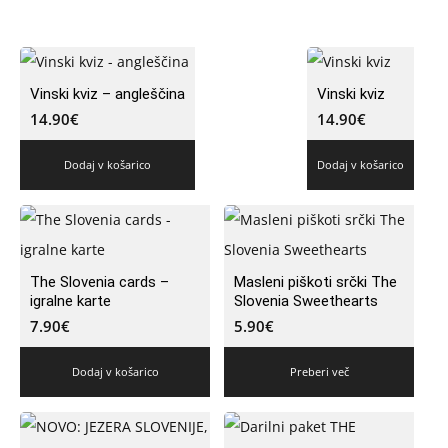
Vinski kviz – angleščina
Vinski kviz
14.90
€
14.90
€
Dodaj v košarico
Dodaj v košarico
The Slovenia cards –
Masleni piškoti srčki The
igralne karte
Slovenia Sweethearts
7.90
€
5.90
€
Dodaj v košarico
Preberi več