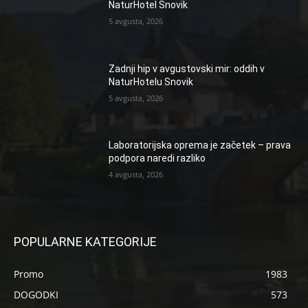
NaturHotel Snovik
5 avgusta, 2026
Zadnji hip v avgustovski mir: oddih v
NaturHotelu Snovik
5 avgusta, 2026
Laboratorijska oprema je začetek – prava
podpora naredi razliko
4 avgusta, 2026
POPULARNE KATEGORIJE
Promo
1983
DOGODKI
573