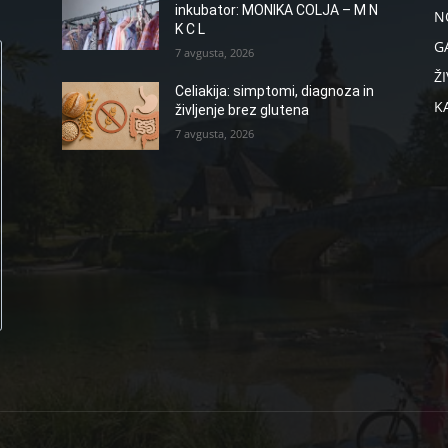
inkubator: MONIKA COLJA – M N
N
K C L
G
7 avgusta, 2026
ŽI
Celiakija: simptomi, diagnoza in
K
življenje brez glutena
7 avgusta, 2026