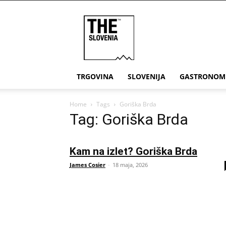
THE
Slovenia
TRGOVINA
SLOVENIJA
GASTRONOM
Home
Tags
Goriška Brda
Tag: Goriška Brda
Kam na izlet? Goriška Brda
James Cosier
-
18 maja, 2026