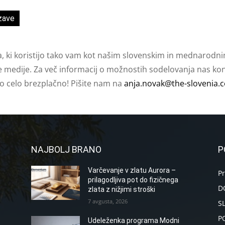
zave
a, ki koristijo tako vam kot našim slovenskim in mednarodni
e medije. Za več informacij o možnostih sodelovanja nas kont
ko celo brezplačno! Pišite nam na
anja.novak@the-slovenia.
NAJBOLJ BRANO
P
Varčevanje v zlatu Aurora –
P
prilagodljiva pot do fizičnega
D
zlata z nižjimi stroški
7 avgusta, 2026
S
P
Udeleženka programa Modni