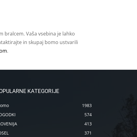
m bralcem. Vaša vsebina je lahko
aktirajte in skupaj bomo ustvarili
com
.
OPULARNE KATEGORIJE
romo
1983
OGODKI
574
LOVENIJA
413
OSEL
371