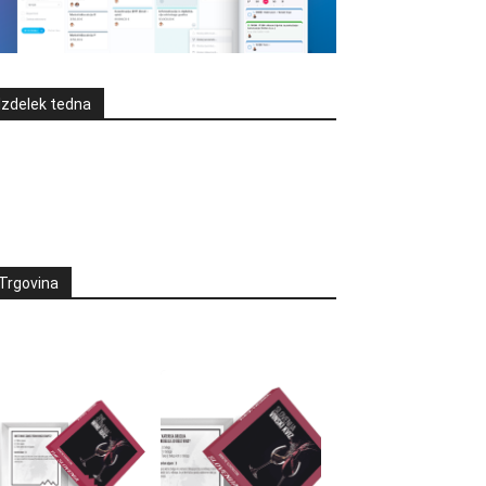
Izdelek tedna
Trgovina