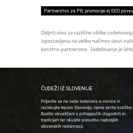
Partnerstvo za PR, promocije in SEO pove
Odprti smo za različne oblike sodelovanj
izpostavljena na veliko načinov skozi naš
koristno partnerstvo. Sodelovanje je lah
ČUDEŽI IZ SLOVENIJE
Prijavite se na naše tedenske e-novice in
raziskujte lepote Slovenije, njene skrite kotičke.
Bodite obveščeni o prihajajočih dogodkih in
tradicijah ter okusite ponudbo najboljših
slovenskih restavracij.