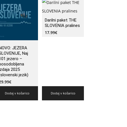
Darilni paket THE
SLOVENIA pralines
17.99
€
NOVO: JEZERA
SLOVENIJE, Naj
101 jezero –
posodobljena
izdaja 2025
(slovenski jezik)
29.99
€
Dodaj v košarico
Dodaj v košarico