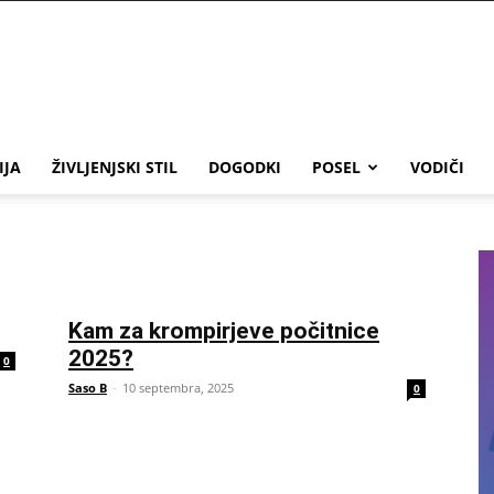
IJA
ŽIVLJENJSKI STIL
DOGODKI
POSEL
VODIČI
Kam za krompirjeve počitnice
2025?
0
Saso B
-
10 septembra, 2025
0