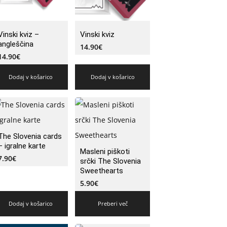
Vinski kviz –
Vinski kviz
angleščina
14.90
€
14.90
€
Dodaj v košarico
Dodaj v košarico
The Slovenia cards
– igralne karte
Masleni piškoti
7.90
€
srčki The Slovenia
Sweethearts
5.90
€
Dodaj v košarico
Preberi več