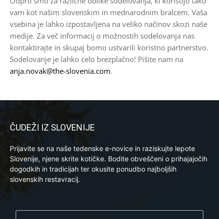
Odprti smo za različne oblike sodelovanja, ki koristijo tako
vam kot našim slovenskim in mednarodnim bralcem. Vaša
vsebina je lahko izpostavljena na veliko načinov skozi naše
medije. Za več informacij o možnostih sodelovanja nas
kontaktirajte in skupaj bomo ustvarili koristno partnerstvo.
Sodelovanje je lahko celo brezplačno! Pišite nam na
anja.novak@the-slovenia.com
.
ČUDEŽI IZ SLOVENIJE
Prijavite se na naše tedenske e-novice in raziskujte lepote
Slovenije, njene skrite kotičke. Bodite obveščeni o prihajajočih
dogodkih in tradicijah ter okusite ponudbo najboljših
slovenskih restavracij.