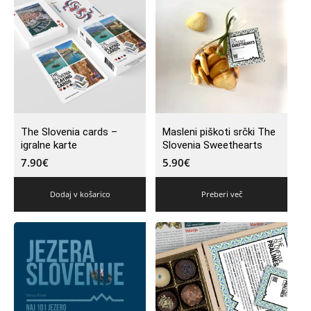
The Slovenia cards –
Masleni piškoti srčki The
igralne karte
Slovenia Sweethearts
7.90
€
5.90
€
Dodaj v košarico
Preberi več