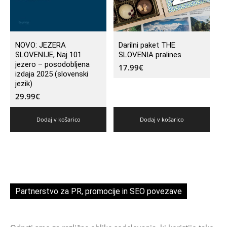
NOVO: JEZERA
Darilni paket THE
SLOVENIJE, Naj 101
SLOVENIA pralines
jezero – posodobljena
17.99
€
izdaja 2025 (slovenski
jezik)
29.99
€
Dodaj v košarico
Dodaj v košarico
Partnerstvo za PR, promocije in SEO povezave