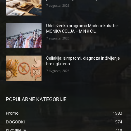
7 avgusta, 2026
Udeleženka programa Modni inkubator:
MONIKA COLJA – M N K C L
7 avgusta, 2026
Celiakija: simptomi, diagnoza in življenje
brez glutena
7 avgusta, 2026
POPULARNE KATEGORIJE
Promo
1983
DOGODKI
574
SLOVENIJA
413