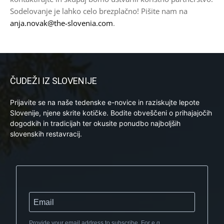
Sodelovanje je lahko celo brezplačno! Pišite nam na
anja.novak@the-slovenia.com
.
ČUDEŽI IZ SLOVENIJE
Prijavite se na naše tedenske e-novice in raziskujte lepote
Slovenije, njene skrite kotičke. Bodite obveščeni o prihajajočih
dogodkih in tradicijah ter okusite ponudbo najboljših
slovenskih restavracij.
Provide your email address to subscribe. For e.g