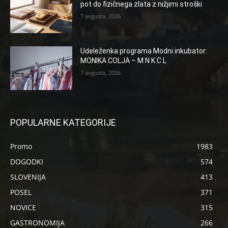
pot do fizičnega zlata z nižjimi stroški
7 avgusta, 2026
Udeleženka programa Modni inkubator:
MONIKA COLJA – M N K C L
7 avgusta, 2026
POPULARNE KATEGORIJE
Promo
1983
DOGODKI
574
SLOVENIJA
413
POSEL
371
NOVICE
315
GASTRONOMIJA
266