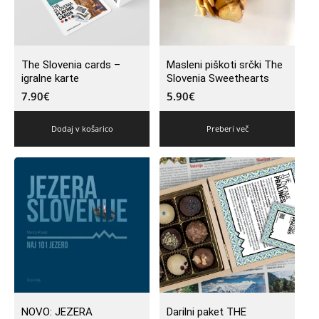
The Slovenia cards –
Masleni piškoti srčki The
igralne karte
Slovenia Sweethearts
7.90
€
5.90
€
Dodaj v košarico
Preberi več
NOVO: JEZERA
Darilni paket THE