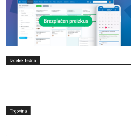
Izdelek tedna
Trgovina