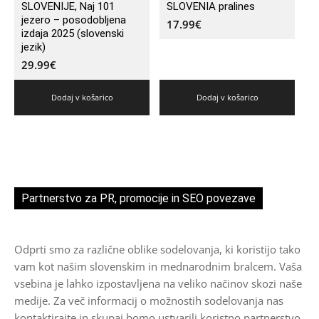
SLOVENIJE, Naj 101
SLOVENIA pralines
jezero – posodobljena
17.99
€
izdaja 2025 (slovenski
jezik)
29.99
€
Dodaj v košarico
Dodaj v košarico
Partnerstvo za PR, promocije in SEO povezave
Odprti smo za različne oblike sodelovanja, ki koristijo tako
vam kot našim slovenskim in mednarodnim bralcem. Vaša
vsebina je lahko izpostavljena na veliko načinov skozi naše
medije. Za več informacij o možnostih sodelovanja nas
kontaktirajte in skupaj bomo ustvarili koristno partnerstvo.