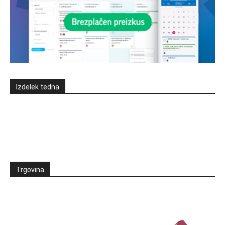
Izdelek tedna
Trgovina