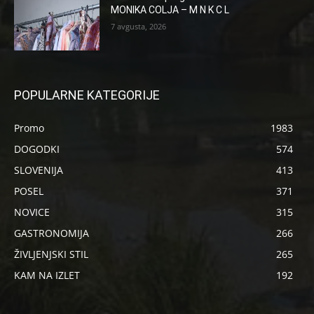
MONIKA COLJA – M N K C L
7 avgusta, 2026
POPULARNE KATEGORIJE
Promo
1983
DOGODKI
574
SLOVENIJA
413
POSEL
371
NOVICE
315
GASTRONOMIJA
266
ŽIVLJENJSKI STIL
265
KAM NA IZLET
192