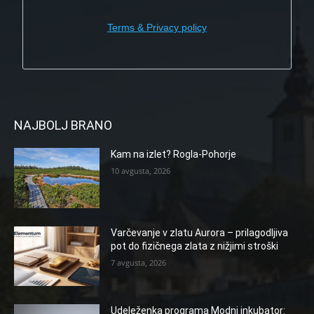
Terms & Privacy policy
NAJBOLJ BRANO
Kam na izlet? Rogla-Pohorje
10 avgusta, 2026
Varčevanje v zlatu Aurora – prilagodljiva
pot do fizičnega zlata z nižjimi stroški
7 avgusta, 2026
Udeleženka programa Modni inkubator: