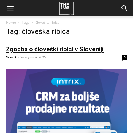
Home
Tags
človeška ribica
Tag: človeška ribica
Zgodba o človeški ribici v Sloveniji
Saso B
-
26 avgusta, 2025
0