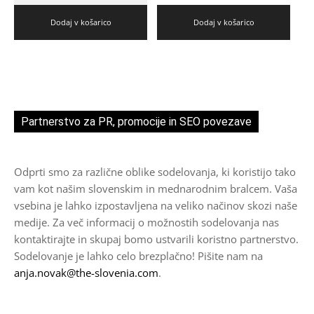
Dodaj v košarico
Dodaj v košarico
Partnerstvo za PR, promocije in SEO povezave
Odprti smo za različne oblike sodelovanja, ki koristijo tako
vam kot našim slovenskim in mednarodnim bralcem. Vaša
vsebina je lahko izpostavljena na veliko načinov skozi naše
medije. Za več informacij o možnostih sodelovanja nas
kontaktirajte in skupaj bomo ustvarili koristno partnerstvo.
Sodelovanje je lahko celo brezplačno! Pišite nam na
anja.novak@the-slovenia.com
.