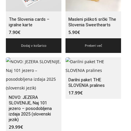
The Slovenia cards –
Masleni piškoti srčki The
igralne karte
Slovenia Sweethearts
7.90
€
5.90
€
Dodaj v košarico
Preberi več
Darilni paket THE
SLOVENIA pralines
17.99
€
NOVO: JEZERA
SLOVENIJE, Naj 101
jezero – posodobljena
izdaja 2025 (slovenski
jezik)
29.99
€