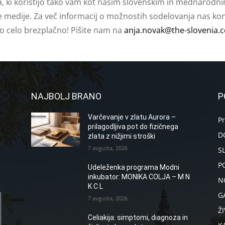
a, ki koristijo tako vam kot našim slovenskim in mednarodni
e medije. Za več informacij o možnostih sodelovanja nas kont
ko celo brezplačno! Pišite nam na
anja.novak@the-slovenia.
NAJBOLJ BRANO
P
Varčevanje v zlatu Aurora –
P
prilagodljiva pot do fizičnega
D
zlata z nižjimi stroški
7 avgusta, 2026
S
P
Udeleženka programa Modni
inkubator: MONIKA COLJA – M N
N
K C L
G
7 avgusta, 2026
ŽI
Celiakija: simptomi, diagnoza in