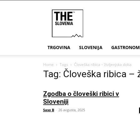
THE
Slovenia
TRGOVINA
SLOVENIJA
GASTRONOM
Home
Tags
Človeška ribica – življenjska doba
Tag: Človeška ribica – 
Zgodba o človeški ribici v
Sloveniji
Saso B
-
26 avgusta, 2025