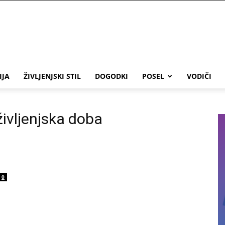
IJA
ŽIVLJENJSKI STIL
DOGODKI
POSEL
VODIČI
življenjska doba
0