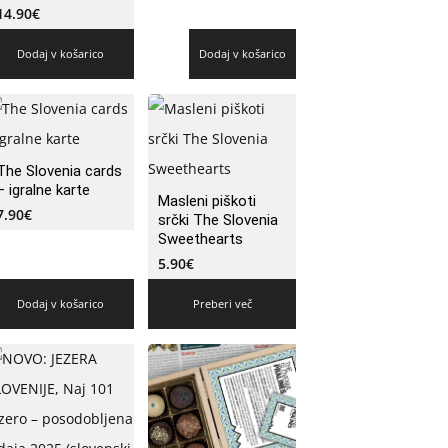
14.90
€
Dodaj v košarico
Dodaj v košarico
The Slovenia cards
– igralne karte
Masleni piškoti
7.90
€
srčki The Slovenia
Sweethearts
5.90
€
Dodaj v košarico
Preberi več