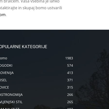
m bralcem. Vaša vsebina je lahko
aktirajte in skupaj bomo ustvarili
com
.
OPULARNE KATEGORIJE
romo
1983
OGODKI
574
LOVENIJA
413
OSEL
371
OVICE
315
ASTRONOMIJA
266
VLJENJSKI STIL
265