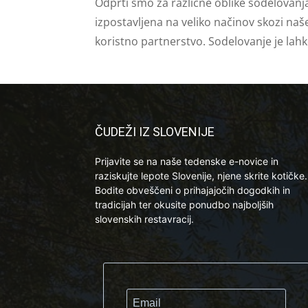
Odprti smo za različne oblike sodelovanj
izpostavljena na veliko načinov skozi naš
koristno partnerstvo. Sodelovanje je lah
ČUDEŽI IZ SLOVENIJE
Prijavite se na naše tedenske e-novice in
raziskujte lepote Slovenije, njene skrite kotičke.
Bodite obveščeni o prihajajočih dogodkih in
tradicijah ter okusite ponudbo najboljših
slovenskih restavracij.