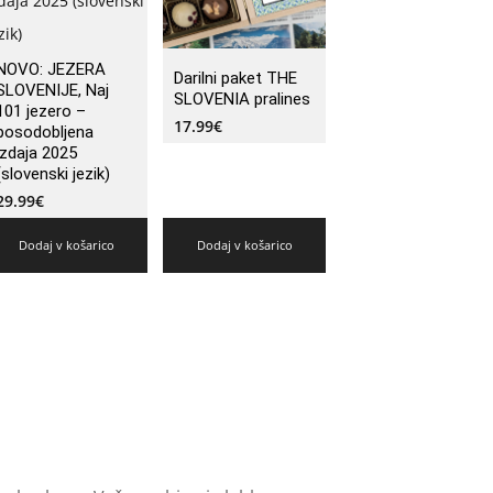
NOVO: JEZERA
Darilni paket THE
SLOVENIJE, Naj
SLOVENIA pralines
101 jezero –
17.99
€
posodobljena
izdaja 2025
(slovenski jezik)
29.99
€
Dodaj v košarico
Dodaj v košarico