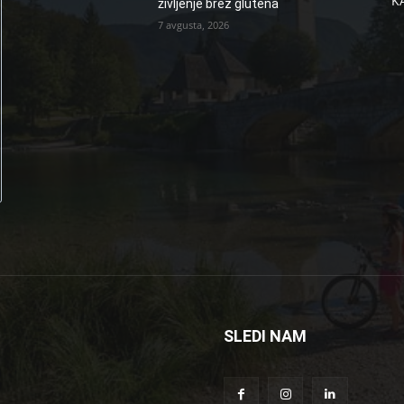
K
življenje brez glutena
7 avgusta, 2026
SLEDI NAM