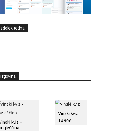
Izdelek tedna
Trgovina
Vinski kviz
14.90
€
Vinski kviz –
angleščina