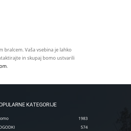
m bralcem. Vaša vsebina je lahko
aktirajte in skupaj bomo ustvarili
com
.
OPULARNE KATEGORIJE
romo
1983
OGODKI
574