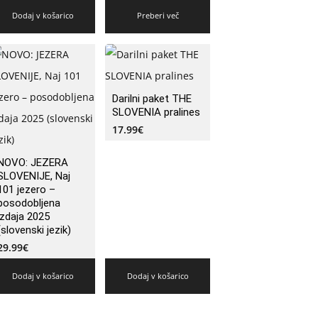
Dodaj v košarico
Preberi več
Darilni paket THE
SLOVENIA pralines
17.99
€
NOVO: JEZERA
SLOVENIJE, Naj
101 jezero –
posodobljena
izdaja 2025
(slovenski jezik)
29.99
€
Dodaj v košarico
Dodaj v košarico