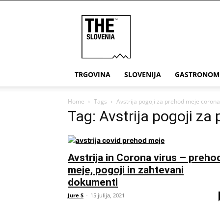
THE
Slovenia
TRGOVINA
SLOVENIJA
GASTRONOM
Home
Tags
Avstrija pogoji za prehod meje corona
Tag: Avstrija pogoji z
Avstrija in Corona virus – preho
meje, pogoji in zahtevani
dokumenti
Jure S
-
15 julija, 2021