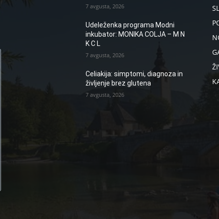
7 avgusta, 2026
S
P
Udeleženka programa Modni
inkubator: MONIKA COLJA – M N
N
K C L
G
7 avgusta, 2026
ŽI
Celiakija: simptomi, diagnoza in
K
življenje brez glutena
7 avgusta, 2026