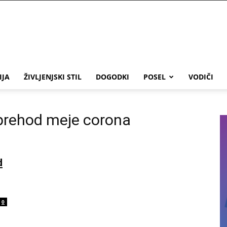
IJA
ŽIVLJENJSKI STIL
DOGODKI
POSEL
VODIČI
a prehod meje corona
d
0