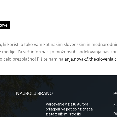
zave
a, ki koristijo tako vam kot našim slovenskim in mednarodni
e medije. Za več informacij o možnostih sodelovanja nas kont
ko celo brezplačno! Pišite nam na
anja.novak@the-slovenia.
NAJBOLJ BRANO
P
Varčevanje v zlatu Aurora –
P
prilagodljiva pot do fizičnega
D
zlata z nižjimi stroški