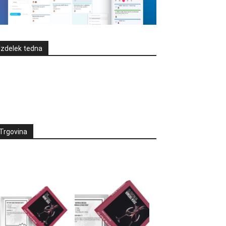
Izdelek tedna
Trgovina