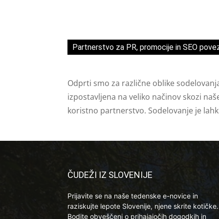
Partnerstvo za PR, promocije in SEO pove
Odprti smo za različne oblike sodelovanj
izpostavljena na veliko načinov skozi naš
koristno partnerstvo. Sodelovanje je lah
ČUDEŽI IZ SLOVENIJE
Prijavite se na naše tedenske e-novice in
raziskujte lepote Slovenije, njene skrite kotičke.
Bodite obveščeni o prihajajočih dogodkih in