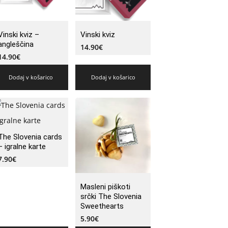
Vinski kviz –
Vinski kviz
angleščina
14.90
€
14.90
€
Dodaj v košarico
Dodaj v košarico
The Slovenia cards
– igralne karte
7.90
€
Masleni piškoti
srčki The Slovenia
Sweethearts
5.90
€