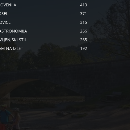
LOVENIJA
413
OSEL
371
OVICE
315
ASTRONOMIJA
266
VLJENJSKI STIL
265
AM NA IZLET
192