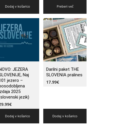
Dodaj v košarico
Preberi več
NOVO: JEZERA
Darilni paket THE
SLOVENIJE, Naj
SLOVENIA pralines
101 jezero –
17.99
€
posodobljena
izdaja 2025
(slovenski jezik)
29.99
€
Dodaj v košarico
Dodaj v košarico