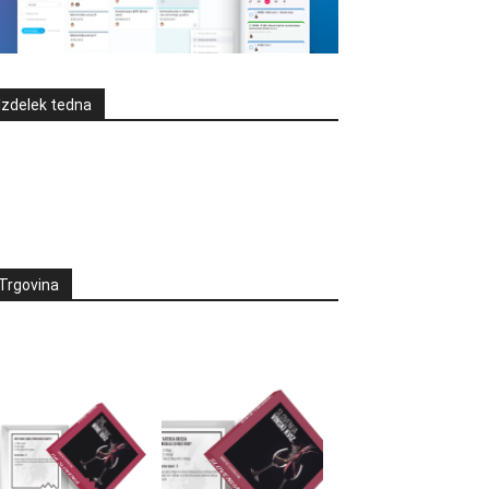
Izdelek tedna
Trgovina