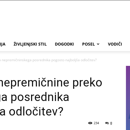
IJA
ŽIVLJENJSKI STIL
DOGODKI
POSEL
VODIČI
o nepremičninskega posrednika pogosto najboljša odločitev?
 nepremičnine preko
a posrednika
a odločitev?
234
0