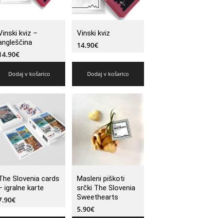
Vinski kviz –
Vinski kviz
angleščina
14.90
€
14.90
€
Dodaj v košarico
Dodaj v košarico
The Slovenia cards
Masleni piškoti
– igralne karte
srčki The Slovenia
Sweethearts
7.90
€
5.90
€