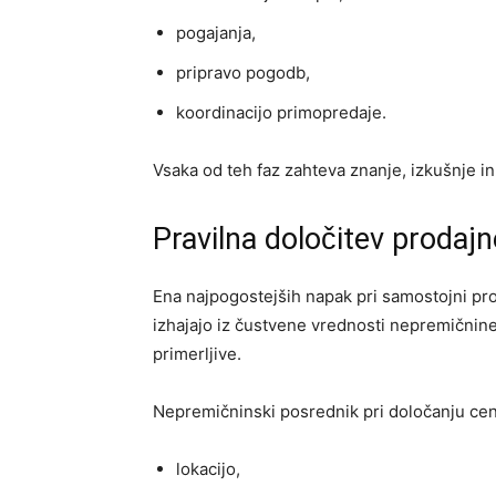
pogajanja,
pripravo pogodb,
koordinacijo primopredaje.
Vsaka od teh faz zahteva znanje, izkušnje 
Pravilna določitev prodajn
Ena najpogostejših napak pri samostojni pr
izhajajo iz čustvene vrednosti nepremičnine
primerljive.
Nepremičninski posrednik pri določanju ce
lokacijo,