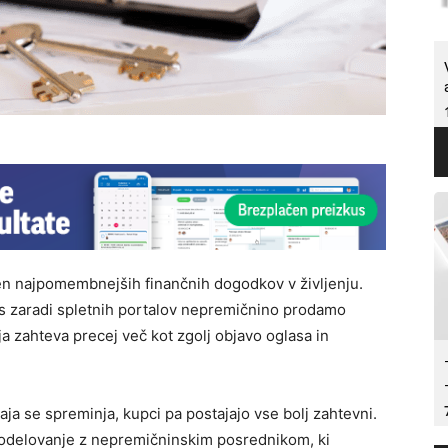
den najpomembnejših finančnih dogodkov v življenju.
es zaradi spletnih portalov nepremičnino prodamo
 zahteva precej več kot zgolj objavo oglasa in
a se spreminja, kupci pa postajajo vse bolj zahtevni.
a sodelovanje z nepremičninskim posrednikom, ki