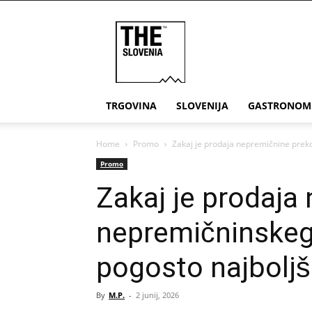
THE
Slovenia
TRGOVINA
SLOVENIJA
GASTRONOM
Home
Promo
Zakaj je prodaja nepremičnine prek
Promo
Zakaj je prodaja
nepremičninskeg
pogosto najboljš
By
M.P.
-
2 junij, 2026