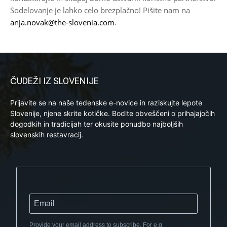
Sodelovanje je lahko celo brezplačno! Pišite nam na
anja.novak@the-slovenia.com
.
ČUDEŽI IZ SLOVENIJE
Prijavite se na naše tedenske e-novice in raziskujte lepote
Slovenije, njene skrite kotičke. Bodite obveščeni o prihajajočih
dogodkih in tradicijah ter okusite ponudbo najboljših
slovenskih restavracij.
Provide your email address to subscribe. For e.g