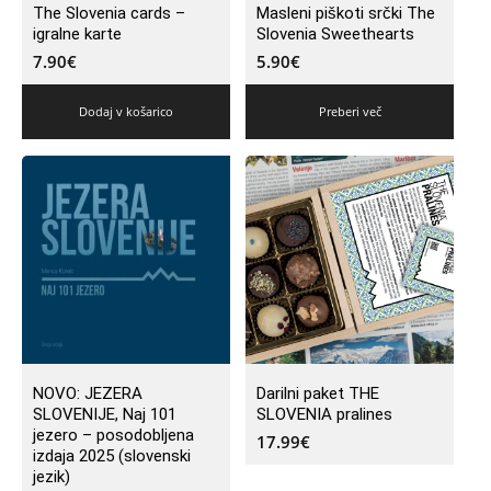
The Slovenia cards –
Masleni piškoti srčki The
igralne karte
Slovenia Sweethearts
7.90
€
5.90
€
Dodaj v košarico
Preberi več
NOVO: JEZERA
Darilni paket THE
SLOVENIJE, Naj 101
SLOVENIA pralines
jezero – posodobljena
17.99
€
izdaja 2025 (slovenski
jezik)