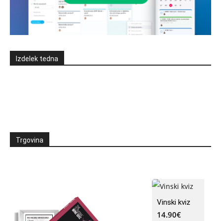
Izdelek tedna
Trgovina
Vinski kviz
14.90
€