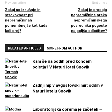
Previous article
Next article
Zakaj so izkušnje in
Zakaj je prodaja
strokovnost pri
nepremičnine preko
nepremičninah
nepremičninskega
pomembnejše kot kadar
posrednika pogosto
koli prej?
najboljša odločitev?
RELATED ARTICLES
MORE FROM AUTHOR
Kam še na oddih pred koncem
poletja? V NaturHotel Snovik
Zadnji hip v avgustovski mir: oddih v
NaturHotelu Snovik
Laboratorijska oprema je začetek –