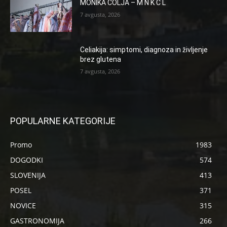
MONIKA COLJA – M N K C L
7 avgusta, 2026
Celiakija: simptomi, diagnoza in življenje
brez glutena
7 avgusta, 2026
POPULARNE KATEGORIJE
Promo
1983
DOGODKI
574
SLOVENIJA
413
POSEL
371
NOVICE
315
GASTRONOMIJA
266