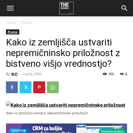
Home
Promo
Promo
Kako iz zemljišča ustvariti
nepremičninsko priložnost z
bistveno višjo vrednostjo?
By
M.P.
-
2 junij, 2026
200
0
Kako iz zemljišča ustvariti nepremičninsko priložnost