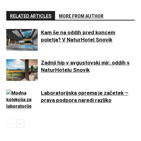
RELATED ARTICLES
MORE FROM AUTHOR
Kam še na oddih pred koncem
poletja? V NaturHotel Snovik
Zadnji hip v avgustovski mir: oddih v
NaturHotelu Snovik
Laboratorijska oprema je začetek –
prava podpora naredi razliko