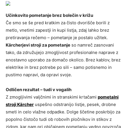
Učinkovito pometanje brez bolečin v križu
Če smo se še pred kratkim za čisto dvorišče borili z
metlo, vnetimi zapestji in kupi listja, zdaj lahko brez
pretiravanja rečemo – pometanje je postalo užitek.
Kärcherjevi stroji za pometanje
so namreč zasnovani
tako, da združujejo zmogljivost profesionalne naprave z
enostavno uporabo za domačo okolico. Brez kablov, brez
elektrike in brez potrebe po sili – samo potisnemo in
pustimo napravi, da opravi svoje.
Odličen rezultat – tudi v vogalih
Z zmogljivimi valjčnimi in stranskimi krtačami
pometalni
stroji
Kärcher
uspešno odstranijo listje, pesek, drobne
smeti in celo vlažne odpadke. Dolge ščetine poskrbijo za
popolno čistočo tudi ob robovih pločnikov in stikov z
zidom, kar nam pri običajnem pometanju vedno povzroča