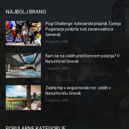
NAJBOLJ BRANO
Pogi Challenge: kolesarski praznik Tadeja
Pogačarja podprla tudi zavarovalnica
Generali
6 avgusta, 2026
Kam še na oddih pred koncem poletja? V
NaturHotel Snovik
5 avgusta, 2026
Zadnji hip v avgustovski mir: oddih v
NaturHotelu Snovik
5 avgusta, 2026
POPULARNE KATEGORIJE