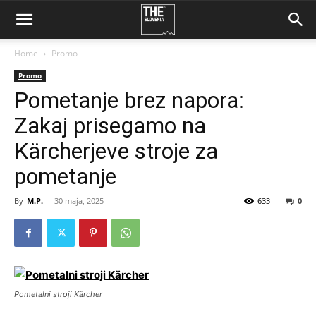
Home
Promo
Promo
Pometanje brez napora:
Zakaj prisegamo na
Kärcherjeve stroje za
pometanje
By
M.P.
-
30 maja, 2025
633
0
Pometalni stroji Kärcher