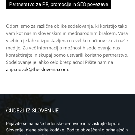
Partnerstvo za PR, promocije in SEO povezave
Odprti smo za različne oblike sodelovanja, ki koristijo tako
vam kot našim slovenskim in mednarodnim bralcem. Vaša
vsebina je lahko izpostavljena na veliko načinov skozi naše
medije. Za več informacij o možnostih sodelovanja nas
kontaktirajte in skupaj bomo ustvarili koristno partnerstvo.
Sodelovanje je lahko celo brezplačno! Pišite nam na
anja.novak@the-slovenia.com
.
ČUDEŽI IZ SLOVENIJE
Prijavite se na naše tedenske e-novice in raziskujte lepote
Slovenije, njene skrite kotičke. Bodite obveščeni o prihajajočih