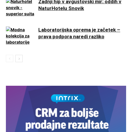
Zadnji hip v avgustovski mir: oddih v
NaturHotelu Snovik
Laboratorijska oprema je začetek –
prava podpora naredi razliko