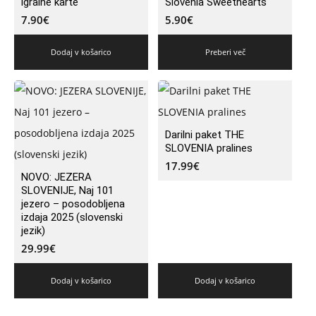
igralne karte
Slovenia Sweethearts
7.90
€
5.90
€
Dodaj v košarico
Preberi več
Darilni paket THE
SLOVENIA pralines
17.99
€
NOVO: JEZERA
SLOVENIJE, Naj 101
jezero – posodobljena
izdaja 2025 (slovenski
jezik)
29.99
€
Dodaj v košarico
Dodaj v košarico