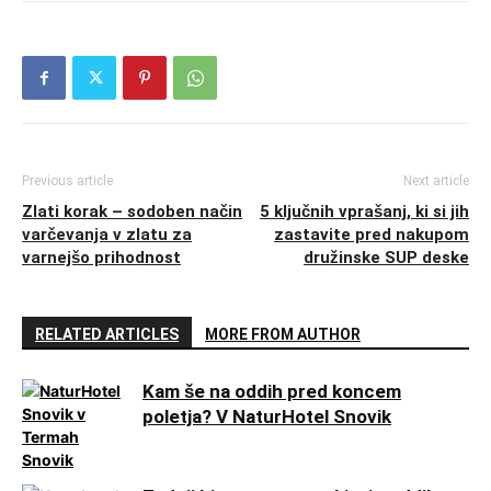
Previous article
Next article
Zlati korak – sodoben način
5 ključnih vprašanj, ki si jih
varčevanja v zlatu za
zastavite pred nakupom
varnejšo prihodnost
družinske SUP deske
RELATED ARTICLES
MORE FROM AUTHOR
Kam še na oddih pred koncem
poletja? V NaturHotel Snovik