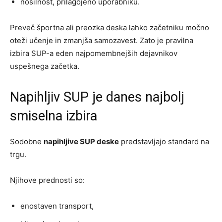
nosilnost, prilagojeno uporabniku.
Preveč športna ali preozka deska lahko začetniku močno
oteži učenje in zmanjša samozavest. Zato je pravilna
izbira SUP-a eden najpomembnejših dejavnikov
uspešnega začetka.
Napihljiv SUP je danes najbolj
smiselna izbira
Sodobne
napihljive SUP deske
predstavljajo standard na
trgu.
Njihove prednosti so:
enostaven transport,