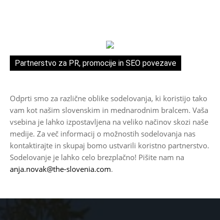
Partnerstvo za PR, promocije in SEO povezave
Odprti smo za različne oblike sodelovanja, ki koristijo tako
vam kot našim slovenskim in mednarodnim bralcem. Vaša
vsebina je lahko izpostavljena na veliko načinov skozi naše
medije. Za več informacij o možnostih sodelovanja nas
kontaktirajte in skupaj bomo ustvarili koristno partnerstvo.
Sodelovanje je lahko celo brezplačno! Pišite nam na
anja.novak@the-slovenia.com
.