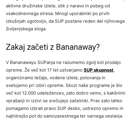
aktivne družinske izlete, stik z naravo in pobeg od
vsakodnevnega stresa. Mnogi uporabniki po prvih
izkušnjah ugotovijo, da SUP postane reden del njihovega
življenjskega sloga.
Zakaj začeti z Bananaway?
V Bananawayu SUPanja ne razumemo zgolj kot prodajo
opreme. Že več kot 17 let ustvarjamo
SUP skupnost
,
organiziramo tečaje, vodene izlete, potovanja in
svetujemo pri izbiri opreme. Skozi naše programe je šlo
več kot 12.000 udeležencev, zato dobro vemo, s kakšnimi
vprašanji in izzivi se srečujejo začetniki. Prav zato lahko
pomagamo izbrati pravo SUP desko, ustrezno opremo in
najhitrejšo pot do samozavestnega ter varnega veslanja.