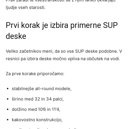
ljudje vseh starosti.
Prvi korak je izbira primerne SUP
deske
Veliko začetnikov meni, da so vse SUP deske podobne. V
resnici pa izbira deske močno vpliva na občutek na vodi.
Za prve korake priporočamo:
stabilnejše all-round modele,
širino med 32 in 34 palci,
dolžino med 10’6 in 11’4,
kakovostno konstrukcijo,