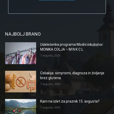
NAJBOLJ BRANO
Udeleženka programa Modni inkubator:
MONIKA COLJA – M N K C L
7 avgusta, 2026
Celiakija: simptomi, diagnoza in življenje
brez glutena
7 avgusta, 2026
Kam na izlet za praznik 15. avgusta?
7 avgusta, 2026