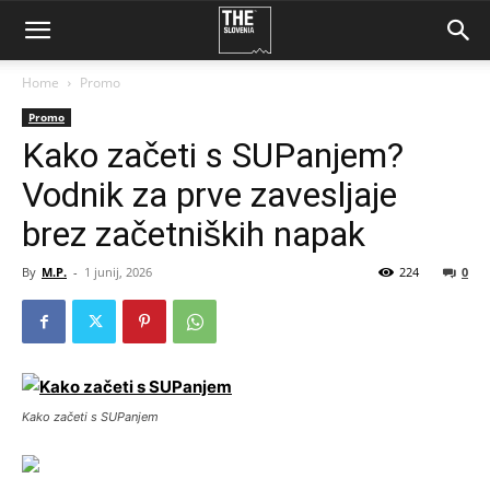
Home
Promo
Promo
Kako začeti s SUPanjem?
Vodnik za prve zavesljaje
brez začetniških napak
By
M.P.
-
1 junij, 2026
224
0
Kako začeti s SUPanjem