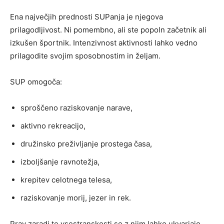
Ena največjih prednosti SUPanja je njegova
prilagodljivost. Ni pomembno, ali ste popoln začetnik ali
izkušen športnik. Intenzivnost aktivnosti lahko vedno
prilagodite svojim sposobnostim in željam.
SUP omogoča:
sproščeno raziskovanje narave,
aktivno rekreacijo,
družinsko preživljanje prostega časa,
izboljšanje ravnotežja,
krepitev celotnega telesa,
raziskovanje morij, jezer in rek.
Prav zaradi te vsestranskosti se z njim lahko ukvarjajo