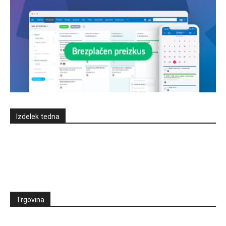
Izdelek tedna
Trgovina