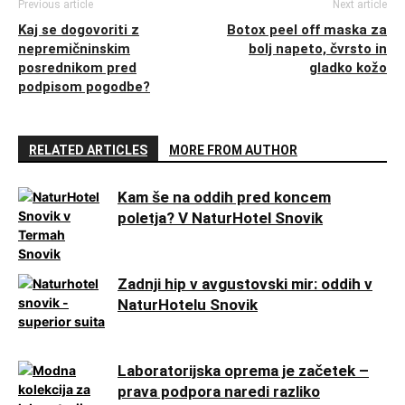
Previous article
Next article
Kaj se dogovoriti z
Botox peel off maska za
nepremičninskim
bolj napeto, čvrsto in
posrednikom pred
gladko kožo
podpisom pogodbe?
RELATED ARTICLES
MORE FROM AUTHOR
Kam še na oddih pred koncem
poletja? V NaturHotel Snovik
Zadnji hip v avgustovski mir: oddih v
NaturHotelu Snovik
Laboratorijska oprema je začetek –
prava podpora naredi razliko