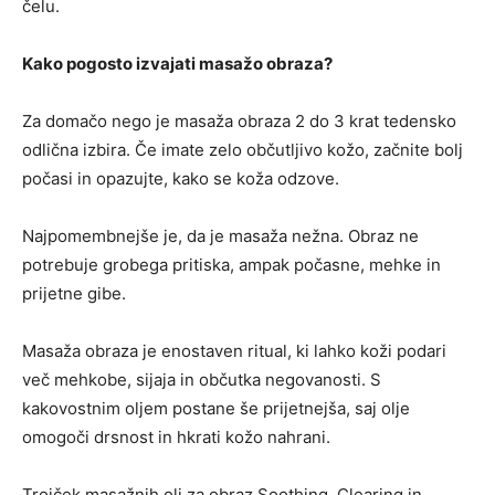
čelu.
Kako pogosto izvajati masažo obraza?
Za domačo nego je masaža obraza 2 do 3 krat tedensko
odlična izbira. Če imate zelo občutljivo kožo, začnite bolj
počasi in opazujte, kako se koža odzove.
Najpomembnejše je, da je masaža nežna. Obraz ne
potrebuje grobega pritiska, ampak počasne, mehke in
prijetne gibe.
Masaža obraza je enostaven ritual, ki lahko koži podari
več mehkobe, sijaja in občutka negovanosti. S
kakovostnim oljem postane še prijetnejša, saj olje
omogoči drsnost in hkrati kožo nahrani.
Trojček masažnih olj za obraz Soothing, Clearing in