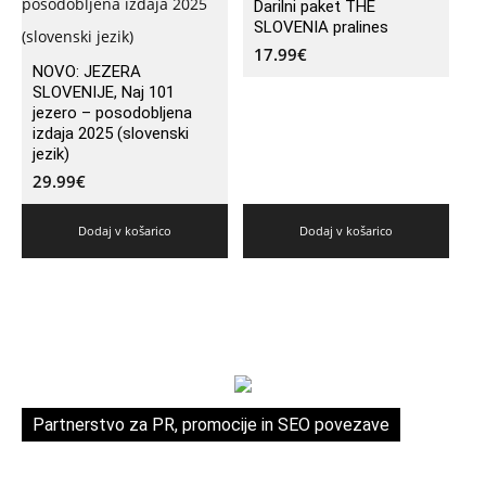
Darilni paket THE
SLOVENIA pralines
17.99
€
NOVO: JEZERA
SLOVENIJE, Naj 101
jezero – posodobljena
izdaja 2025 (slovenski
jezik)
29.99
€
Dodaj v košarico
Dodaj v košarico
Partnerstvo za PR, promocije in SEO povezave