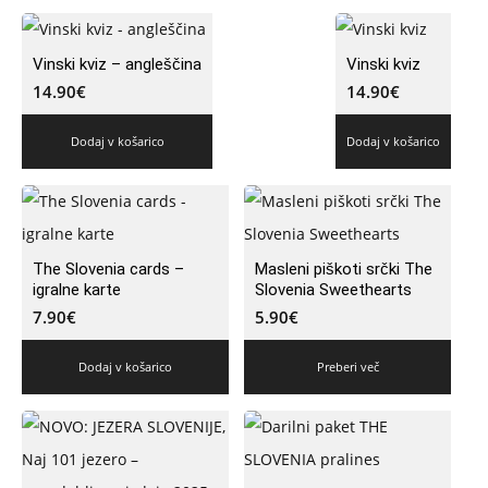
Vinski kviz – angleščina
Vinski kviz
14.90
€
14.90
€
Dodaj v košarico
Dodaj v košarico
The Slovenia cards –
Masleni piškoti srčki The
igralne karte
Slovenia Sweethearts
7.90
€
5.90
€
Dodaj v košarico
Preberi več