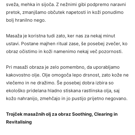
sveža, mehka in sijoča. Z nežnimi gibi podpremo naravni
pretok, zmanjšamo občutek napetosti in koži ponudimo
bolj hranilno nego.
Masaža je koristna tudi zato, ker nas za nekaj minut
ustavi. Postane majhen ritual zase, še posebej zvečer, ko
obraz očistimo in koži namenimo nekaj več pozornosti.
Pri masaži obraza je zelo pomembno, da uporabljamo
kakovostno olje. Olje omogoča lepo drsnost, zato kože ne
vlečemo in ne dražimo. Še posebej dobra izbira so
ekološko pridelana hladno stiskana rastlinska olja, saj
kožo nahranijo, zmehčajo in jo pustijo prijetno negovano.
Trojček masažnih olj za obraz Soothing, Clearing in
Revitalising