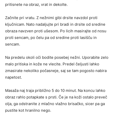
pritisnete na obraz, vrat in dekolte.
Začnite pri vratu. Z nežnimi gibi drsite navzdol proti
ključnicam. Nato nadaljujte pri bradi in drsite od sredine
obraza navzven proti ušesom. Po licih masirajte od nosu
proti sencam, po čelu pa od sredine proti lasišču in
sencam.
Na predelu okoli oči bodite posebej nežni. Uporabite zelo
malo pritiska in kože ne vlecite. Predel čeljusti lahko
zmasirate nekoliko počasneje, saj se tam pogosto nabira
napetost.
Masaža naj traja približno 5 do 10 minut. Na koncu lahko
obraz rahlo potapkate s prsti. Če je na koži ostalo preveč
olja, ga odstranite z mlačno vlažno brisačko, sicer pa ga
pustite kot hranilno nego.