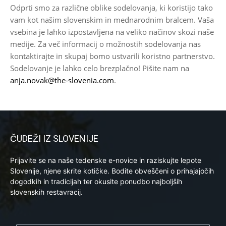
Odprti smo za različne oblike sodelovanja, ki koristijo tako
vam kot našim slovenskim in mednarodnim bralcem. Vaša
vsebina je lahko izpostavljena na veliko načinov skozi naše
medije. Za več informacij o možnostih sodelovanja nas
kontaktirajte in skupaj bomo ustvarili koristno partnerstvo.
Sodelovanje je lahko celo brezplačno! Pišite nam na
anja.novak@the-slovenia.com
.
ČUDEŽI IZ SLOVENIJE
Prijavite se na naše tedenske e-novice in raziskujte lepote
Slovenije, njene skrite kotičke. Bodite obveščeni o prihajajočih
dogodkih in tradicijah ter okusite ponudbo najboljših
slovenskih restavracij.