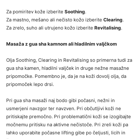
Za pomiritev kože izberite
Soothing
.
Za mastno, mešano ali nečisto kožo izberite
Clearing
.
Za zrelo, suho ali utrujeno kožo izberite
Revitalising
.
Masaža z gua sha kamnom ali hladilnim valjčkom
Olja Soothing, Clearing in Revitalising so primerna tudi za
gua sha kamen, hladilni valjček in druge nežne masažne
pripomočke. Pomembno je, da je na koži dovolj olja, da
pripomoček lepo drsi.
Pri gua sha masaži naj bodo gibi počasni, nežni in
usmerjeni navzgor ter navzven. Pri občutljivi koži ne
pritiskajte premočno. Pri problematični koži se izogibajte
močnemu pritisku na aktivne nečistoče. Pri zreli koži pa
lahko uporabite počasne lifting gibe po čeljusti, licih in