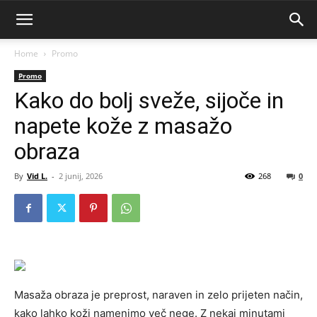
Home
Promo
Promo
Kako do bolj sveže, sijoče in
napete kože z masažo
obraza
By
Vid L.
-
2 junij, 2026
268
0
Masaža obraza je preprost, naraven in zelo prijeten način,
kako lahko koži namenimo več nege. Z nekaj minutami