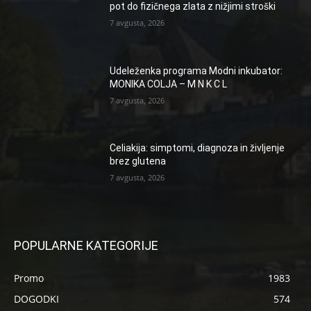
pot do fizičnega zlata z nižjimi stroški
7 avgusta, 2026
Udeleženka programa Modni inkubator:
MONIKA COLJA – M N K C L
7 avgusta, 2026
Celiakija: simptomi, diagnoza in življenje
brez glutena
7 avgusta, 2026
POPULARNE KATEGORIJE
Promo
1983
DOGODKI
574