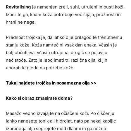
Revitalising
je namenjen zreli, suhi, utrujeni in pusti koži.
Izberite ga, kadar koža potrebuje več sijaja, prožnosti in
hranilne nege.
Prednost trojčka je, da lahko olje prilagodite trenutnemu
stanju kože. Koža namreč ni vsak dan enaka. Včasih je
bolj občutljiva, včasih utrujena, drugič se pojavijo
nečistoče. Zato je lepo imeti tri različna olja, ki jih
uporabite glede na potrebe kože.
Tukaj najdete trojčka in posamezna olja >>
Kako si obraz zmasirate doma?
Masažo vedno izvajajte na očiščeni koži. Po čiščenju
lahko nanesete tonik ali hidrolat, nato pa nekaj kapljic
izbranega olja segrejete med dlanmi in ga nežno