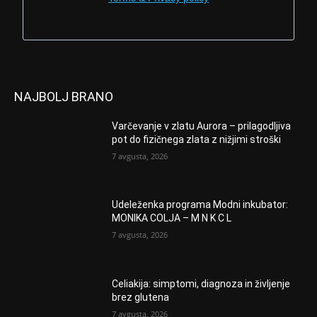
NAJBOLJ BRANO
Varčevanje v zlatu Aurora – prilagodljiva
pot do fizičnega zlata z nižjimi stroški
7 avgusta, 2026
Udeleženka programa Modni inkubator:
MONIKA COLJA – M N K C L
7 avgusta, 2026
Celiakija: simptomi, diagnoza in življenje
brez glutena
7 avgusta, 2026