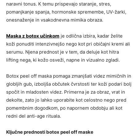
naravni tonus. K temu prispevajo staranje, stres,
pomanjkanje spanja, hormonske spremembe, UV-žarki,
onesnaženje in vsakodnevna mimika obraza.
Maska z botox učinkom
je odlična izbira, kadar želite
koži ponuditi intenzivnejšo nego kot pri običajni kremi ali
serumu. Njena prednost je v tem, da deluje kot hitra
lifting nega, ki kožo osveži, napne in vizualno zgladi.
Botox peel off maska pomaga zmanjšati videz mimičnih in
globljih gub, izboljša občutek čvrstosti ter koži podari bolj
spočit in mladosten videz. Primerna je za obraz, vrat in
dekolte, zato jo lahko uporabite kot celostno nego pred
pomembnim dogodkom, po napornem obdobju ali kot
redni del anti-age rituala.
Ključne prednosti botox peel off maske