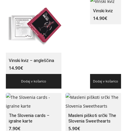
Vinski kviz
14.90
€
Vinski kviz – angleščina
14.90
€
Dodaj v košarico
Dodaj v košarico
The Slovenia cards –
Masleni piškoti srčki The
igralne karte
Slovenia Sweethearts
7.90
€
5.90
€