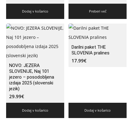
Dodaj v košarico
Preberi več
Darilni paket THE
SLOVENIA pralines
17.99
€
NOVO: JEZERA
SLOVENIJE, Naj 101
jezero – posodobljena
izdaja 2025 (slovenski
jezik)
29.99
€
Dodaj v košarico
Dodaj v košarico