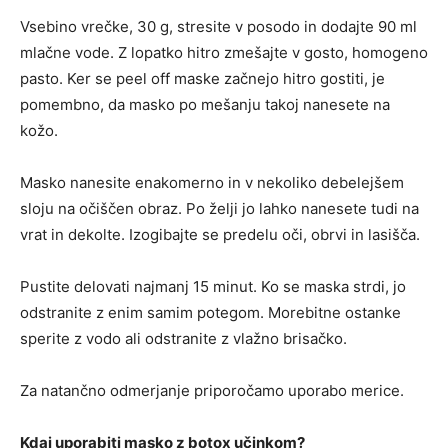
Vsebino vrečke, 30 g, stresite v posodo in dodajte 90 ml
mlačne vode. Z lopatko hitro zmešajte v gosto, homogeno
pasto. Ker se peel off maske začnejo hitro gostiti, je
pomembno, da masko po mešanju takoj nanesete na
kožo.
Masko nanesite enakomerno in v nekoliko debelejšem
sloju na očiščen obraz. Po želji jo lahko nanesete tudi na
vrat in dekolte. Izogibajte se predelu oči, obrvi in lasišča.
Pustite delovati najmanj 15 minut. Ko se maska strdi, jo
odstranite z enim samim potegom. Morebitne ostanke
sperite z vodo ali odstranite z vlažno brisačko.
Za natančno odmerjanje priporočamo uporabo merice.
Kdaj uporabiti masko z botox učinkom?