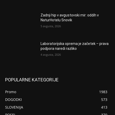
Zadnji hip v avgustovski mir: oddih v
NaturHotelu Snovik
5 avgusta, 2026
Laboratorijska oprema je začetek – prava
podpora naredi razliko
4 avgusta, 2026
POPULARNE KATEGORIJE
Promo
1983
DOGODKI
573
SLOVENIJA
413
POSEL
370