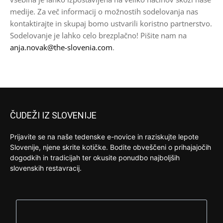
medije. Za več informacij o možnostih sodelovanja nas
kontaktirajte in skupaj bomo ustvarili koristno partnerstvo.
Sodelovanje je lahko celo brezplačno! Pišite nam na
anja.novak@the-slovenia.com
.
ČUDEŽI IZ SLOVENIJE
Prijavite se na naše tedenske e-novice in raziskujte lepote
Slovenije, njene skrite kotičke. Bodite obveščeni o prihajajočih
dogodkih in tradicijah ter okusite ponudbo najboljših
slovenskih restavracij.