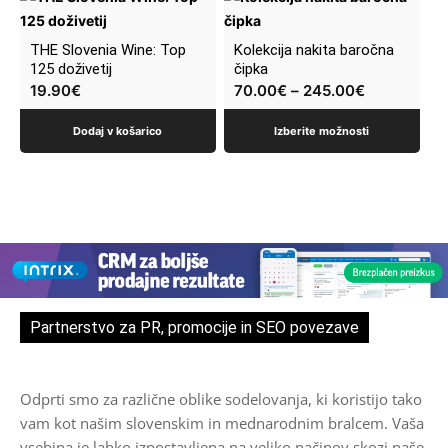
izdelek
ima
THE Slovenia Wine: Top
Kolekcija nakita baročna
več
125 doživetij
čipka
19.90
€
70.00
€
–
245.00
€
različic.
Možnosti
Dodaj v košarico
Izberite možnosti
lahko
izberete
na
strani
izdelka
Partnerstvo za PR, promocije in SEO povezave
Odprti smo za različne oblike sodelovanja, ki koristijo tako
vam kot našim slovenskim in mednarodnim bralcem. Vaša
vsebina je lahko izpostavljena na veliko načinov skozi naše