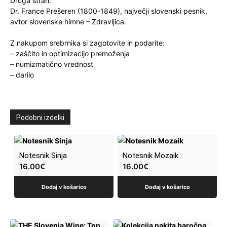
Druga stran:
Dr. France Prešeren (1800-1849), največji slovenski pesnik,
avtor slovenske himne – Zdravljica.
Z nakupom srebrnika si zagotovite in podarite:
– zaščito in optimizacijo premoženja
– numizmatično vrednost
– darilo
Podobni izdelki
Notesnik Sinja
Notesnik Mozaik
16.00
€
16.00
€
Dodaj v košarico
Dodaj v košarico
Ta