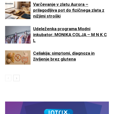
Varčevanje v zlatu Aurora –
prilagodljiva pot do fizičnega zlata z
nižjimi stroški
Udeleženka programa Modni
inkubator: MONIKA COLJA – M N K C
L
Celiakija: simptomi, diagnoza in
življenje brez glutena