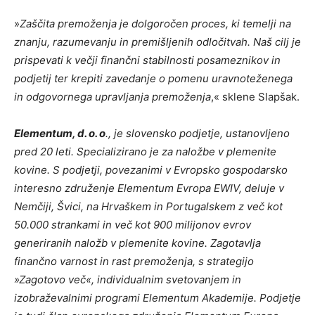
»
Zaščita premoženja je dolgoročen proces, ki temelji na
znanju, razumevanju in premišljenih odločitvah. Naš cilj je
prispevati k večji finančni stabilnosti posameznikov in
podjetij ter krepiti zavedanje o pomenu uravnoteženega
in odgovornega upravljanja premoženja
,« sklene Slapšak.
Elementum, d. o. o
., je slovensko podjetje, ustanovljeno
pred 20 leti. Specializirano je za naložbe v plemenite
kovine. S podjetji, povezanimi v Evropsko gospodarsko
interesno združenje Elementum Evropa EWIV, deluje v
Nemčiji, Švici, na Hrvaškem in Portugalskem z več kot
50.000 strankami in več kot 900 milijonov evrov
generiranih naložb v plemenite kovine. Zagotavlja
finančno varnost in rast premoženja, s strategijo
»Zagotovo več«, individualnim svetovanjem in
izobraževalnimi programi Elementum Akademije. Podjetje