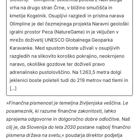
vrha na drugo stran Črne, v bližino smučišča in
kmetije Kogelnik. Osupljivi razgledi in pristna narava
Olimpline je del čezmejnega projekta Naravni geološki
igralni prostor Peca (NatureGame) in je vključen v
mrežo doživetij UNESCO Globalnega Geoparka
Karavanke. Med spustom boste uživali v osupljivih
razgledih na slikovito koroško pokrajino, neokrnjeno
naravo, okoliške gozdove ter doživeli pravo
adrenalinsko pustolovščino. Na 1.263,5 metra dolgi
jeklenici boste poleteli tudi do 219 metrov nad tlemi in
[…]
»
Finančna pismenost je temeljna življenjska veščina. Le
posameznik, ki razume finančne zakonitosti, lahko
sprejema odgovorne in dolgoročno dobre odločitve. Naš
cilj je, da Slovenija do leta 2030 postane najbolj finančno
pismena država na svetu
,« poudarja direktor podjetja