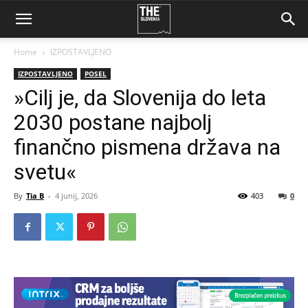
Home
IZPOSTAVLJENO
IZPOSTAVLJENO
POSEL
»Cilj je, da Slovenija do leta
2030 postane najbolj
finančno pismena država na
svetu«
By
Tia B
-
4 junij, 2026
403
0