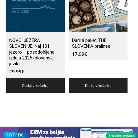
NOVO: JEZERA
Darilni paket THE
SLOVENIJE, Naj 101
SLOVENIA pralines
jezero – posodobljena
17.99
€
izdaja 2025 (slovenski
jezik)
29.99
€
Dodaj v košarico
Dodaj v košarico