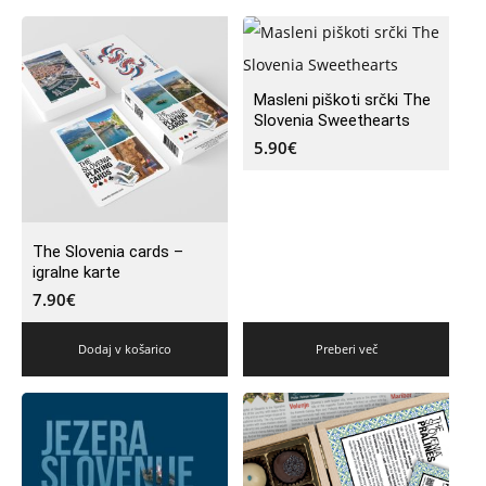
Masleni piškoti srčki The
Slovenia Sweethearts
5.90
€
The Slovenia cards –
igralne karte
7.90
€
Dodaj v košarico
Preberi več