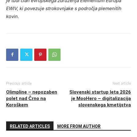
je tudi član evropskega združenja Elementum Europa
EWIV, ki povezuje strokovnjake s področja plemenitih
kovin.
Previous article
Next article
Olimpline – nepozaben
Slovenski startup leta 2026
polet nad Črno na
je MooHero – digitalizacija
Koroškem
slovenskega kmetijstva
RELATED ARTICLES
MORE FROM AUTHOR