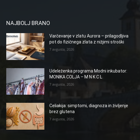
NAJBOLJ BRANO
Varčevanje v zlatu Aurora – prilagodljiva
pot do fizičnega zlata z nižjimi stroški
7 avgusta, 2026
Udeleženka programa Modni inkubator:
MONIKA COLJA – M N K C L
7 avgusta, 2026
Celiakija: simptomi, diagnoza in življenje
brez glutena
7 avgusta, 2026