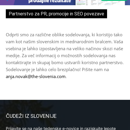
Partnerstvo za PR, promocije in SEO povezave
Odprti smo za različne oblike sodelovanja, ki koristijo tako
vam kot našim slovenskim in mednarodnim bralcem. Vaša
vsebina je lahko izpostavljena na veliko načinov skozi naše
medije. Za več informacij o možnostih sodelovanja nas
kontaktirajte in skupaj bomo ustvarili koristno partnerstvo.
Sodelovanje je lahko celo brezplačno! Pišite nam na
anja.novak@the-slovenia.com
.
ČUDEŽI IZ SLOVENIJE
Prijavite se na naše tedenske e-novice in raziskujte lepote