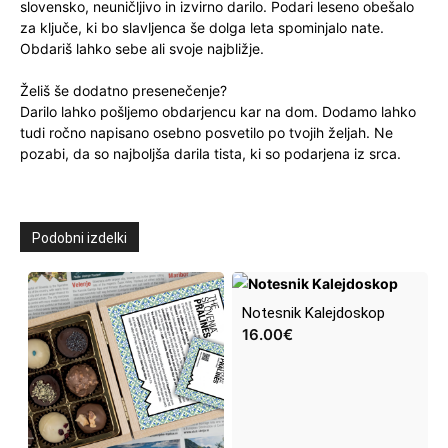
slovensko, neuničljivo in izvirno darilo. Podari leseno obešalo
za ključe, ki bo slavljenca še dolga leta spominjalo nate.
Obdariš lahko sebe ali svoje najbližje.
Želiš še dodatno presenečenje?
Darilo lahko pošljemo obdarjencu kar na dom. Dodamo lahko
tudi ročno napisano osebno posvetilo po tvojih željah. Ne
pozabi, da so najboljša darila tista, ki so podarjena iz srca.
Podobni izdelki
Notesnik Kalejdoskop
16.00
€