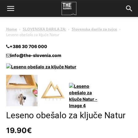
Home
SLOVENSKA DARILA ZA:
Slovenska darila za tujce
Leseno obešalo za ključe Natur
+386 30 706 000
info@the-slovenia.com
Leseno obešalo za ključe Natur
19.90
€