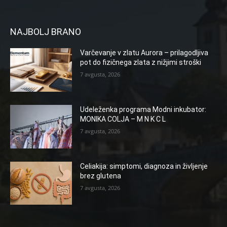
NAJBOLJ BRANO
Varčevanje v zlatu Aurora – prilagodljiva
pot do fizičnega zlata z nižjimi stroški
7 avgusta, 2026
Udeleženka programa Modni inkubator:
MONIKA COLJA – M N K C L
7 avgusta, 2026
Celiakija: simptomi, diagnoza in življenje
brez glutena
7 avgusta, 2026