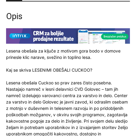
Opis
Lesena obešala za ključe z motivom gora bodo v domove
prinesle klic narave, svežino in toplino lesa.
Kaj se skriva LESENIMI OBEŠALI CUCKOO?
Lesena obešala Cuckoo so prav zares čisto posebna.
Nastajajo namreč v lesni delavnici CVD Golovec – tam jih
namreč izdelujejo varovanci centra za varstvo in delo. Center
za varstvo in delo Golovec je javni zavod, ki odraslim osebam
z motnjo v duševnem in telesnem razvoju in po pridobljenih
poškodbah možganov, v okviru svojih programov, zagotavlja
kakovostne pogoje za delo in življenje. Pri svojem delu sledijo
željam in potrebam uporabnikov in z izvajanjem storitev želijo
uporabnikom omogočiti kakovostno, dostojno in