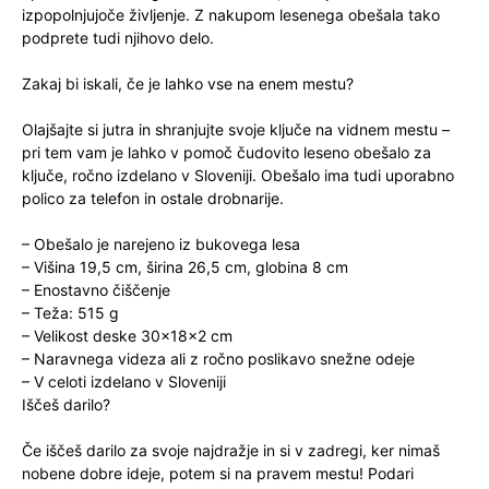
izpopolnjujoče življenje. Z nakupom lesenega obešala tako
podprete tudi njihovo delo.
Zakaj bi iskali, če je lahko vse na enem mestu?
Olajšajte si jutra in shranjujte svoje ključe na vidnem mestu –
pri tem vam je lahko v pomoč čudovito leseno obešalo za
ključe, ročno izdelano v Sloveniji. Obešalo ima tudi uporabno
polico za telefon in ostale drobnarije.
– Obešalo je narejeno iz bukovega lesa
– Višina 19,5 cm, širina 26,5 cm, globina 8 cm
– Enostavno čiščenje
– Teža: 515 g
– Velikost deske 30x18x2 cm
– Naravnega videza ali z ročno poslikavo snežne odeje
– V celoti izdelano v Sloveniji
Iščeš darilo?
Če iščeš darilo za svoje najdražje in si v zadregi, ker nimaš
nobene dobre ideje, potem si na pravem mestu! Podari