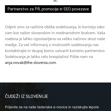
Partnerstvo za PR, promocije in SEO povezave
Odprti smo za različne oblike sodelovanja, ki koristijo tako
vam kot našim slovenskim in mednarodnim bralcem. Vaša
vsebina je lahko izpostavljena na veliko načinov skozi naše
medije. Za več informacij o možnostih sodelovanja nas
kontaktirajte in skupaj bomo ustvarili koristno partnerstvo.
Sodelovanje je lahko celo brezplačno! Pišite nam na
anja.novak@the-slovenia.com
.
ČUDEŽI IZ SLOVENIJE
Prijavite se na naše tedenske e-novice in raziskujte lepote