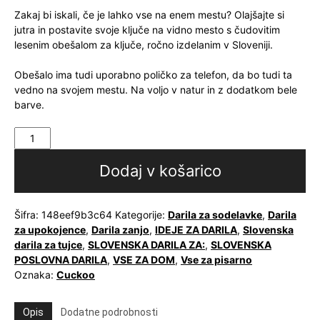
Zakaj bi iskali, če je lahko vse na enem mestu? Olajšajte si
jutra in postavite svoje ključe na vidno mesto s čudovitim
lesenim obešalom za ključe, ročno izdelanim v Sloveniji.
Obešalo ima tudi uporabno poličko za telefon, da bo tudi ta
vedno na svojem mestu. Na voljo v natur in z dodatkom bele
barve.
Leseno
obešalo
za
Dodaj v košarico
ključe
Natur
količina
Šifra:
148eef9b3c64
Kategorije:
Darila za sodelavke
,
Darila
za upokojence
,
Darila zanjo
,
IDEJE ZA DARILA
,
Slovenska
darila za tujce
,
SLOVENSKA DARILA ZA:
,
SLOVENSKA
POSLOVNA DARILA
,
VSE ZA DOM
,
Vse za pisarno
Oznaka:
Cuckoo
Opis
Dodatne podrobnosti