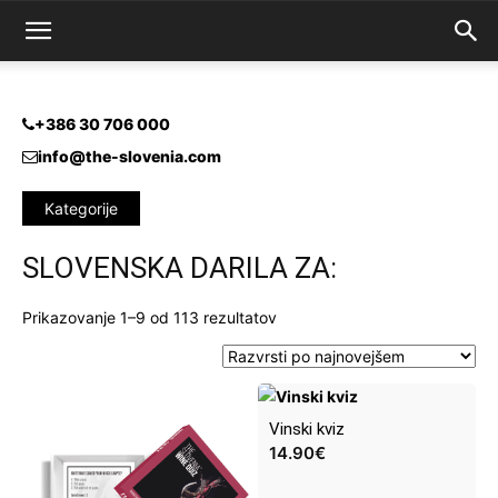
+386 30 706 000
info@the-slovenia.com
Kategorije
SLOVENSKA DARILA ZA:
Razvrščeno
Prikazovanje 1–9 od 113 rezultatov
po
datumu
Vinski kviz
14.90
€