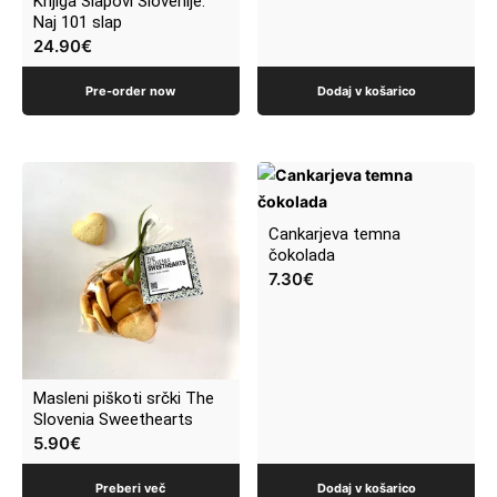
Knjiga Slapovi Slovenije:
Naj 101 slap
24.90
€
Pre-order now
Dodaj v košarico
Cankarjeva temna
čokolada
7.30
€
Masleni piškoti srčki The
Slovenia Sweethearts
5.90
€
Preberi več
Dodaj v košarico