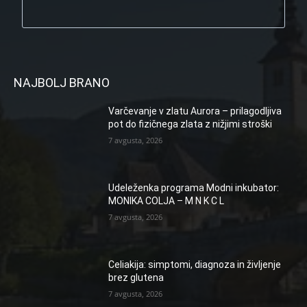
NAJBOLJ BRANO
Varčevanje v zlatu Aurora – prilagodljiva
pot do fizičnega zlata z nižjimi stroški
7 avgusta, 2026
Udeleženka programa Modni inkubator:
MONIKA COLJA – M N K C L
7 avgusta, 2026
Celiakija: simptomi, diagnoza in življenje
brez glutena
7 avgusta, 2026