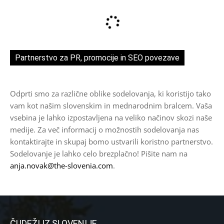
Partnerstvo za PR, promocije in SEO povezave
Odprti smo za različne oblike sodelovanja, ki koristijo tako
vam kot našim slovenskim in mednarodnim bralcem. Vaša
vsebina je lahko izpostavljena na veliko načinov skozi naše
medije. Za več informacij o možnostih sodelovanja nas
kontaktirajte in skupaj bomo ustvarili koristno partnerstvo.
Sodelovanje je lahko celo brezplačno! Pišite nam na
anja.novak@the-slovenia.com
.
ČUDEŽI IZ SLOVENIJE