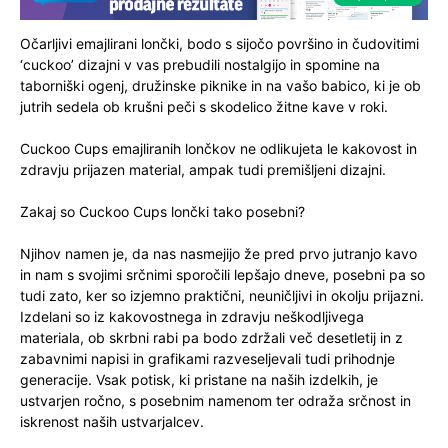
Očarljivi emajlirani lončki, bodo s sijočo površino in čudovitimi
‘cuckoo’ dizajni v vas prebudili nostalgijo in spomine na
taborniški ogenj, družinske piknike in na vašo babico, ki je ob
jutrih sedela ob krušni peči s skodelico žitne kave v roki.
Cuckoo Cups emajliranih lončkov ne odlikujeta le kakovost in
zdravju prijazen material, ampak tudi premišljeni dizajni.
Zakaj so Cuckoo Cups lončki tako posebni?
Njihov namen je, da nas nasmejijo že pred prvo jutranjo kavo
in nam s svojimi srčnimi sporočili lepšajo dneve, posebni pa so
tudi zato, ker so izjemno praktični, neuničljivi in okolju prijazni.
Izdelani so iz kakovostnega in zdravju neškodljivega
materiala, ob skrbni rabi pa bodo zdržali več desetletij in z
zabavnimi napisi in grafikami razveseljevali tudi prihodnje
generacije. Vsak potisk, ki pristane na naših izdelkih, je
ustvarjen ročno, s posebnim namenom ter odraža srčnost in
iskrenost naših ustvarjalcev.