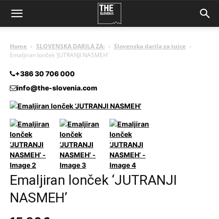
Home
SLOVENSKA DARILA ZA:
Slovenska darila za tujce
Emaljiran lonček ‘JUTRANJI NASMEH’
+386 30 706 000
info@the-slovenia.com
Emaljiran lonček ‘JUTRANJI
NASMEH’