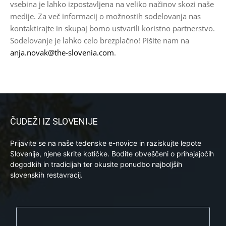
vsebina je lahko izpostavljena na veliko načinov skozi naše
medije. Za več informacij o možnostih sodelovanja nas
kontaktirajte in skupaj bomo ustvarili koristno partnerstvo.
Sodelovanje je lahko celo brezplačno! Pišite nam na
anja.novak@the-slovenia.com
.
ČUDEŽI IZ SLOVENIJE
Prijavite se na naše tedenske e-novice in raziskujte lepote
Slovenije, njene skrite kotičke. Bodite obveščeni o prihajajočih
dogodkih in tradicijah ter okusite ponudbo najboljših
slovenskih restavracij.