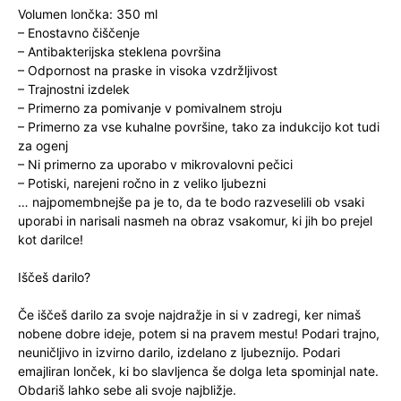
Volumen lončka: 350 ml
– Enostavno čiščenje
– Antibakterijska steklena površina
– Odpornost na praske in visoka vzdržljivost
– Trajnostni izdelek
– Primerno za pomivanje v pomivalnem stroju
– Primerno za vse kuhalne površine, tako za indukcijo kot tudi
za ogenj
– Ni primerno za uporabo v mikrovalovni pečici
– Potiski, narejeni ročno in z veliko ljubezni
… najpomembnejše pa je to, da te bodo razveselili ob vsaki
uporabi in narisali nasmeh na obraz vsakomur, ki jih bo prejel
kot darilce!
Iščeš darilo?
Če iščeš darilo za svoje najdražje in si v zadregi, ker nimaš
nobene dobre ideje, potem si na pravem mestu! Podari trajno,
neuničljivo in izvirno darilo, izdelano z ljubeznijo. Podari
emajliran lonček, ki bo slavljenca še dolga leta spominjal nate.
Obdariš lahko sebe ali svoje najbližje.