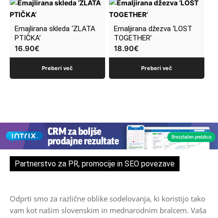
Emajlirana skleda ‘ZLATA
Emaljirana džezva ‘LOST
PTIČKA’
TOGETHER’
16.90
€
18.90
€
Preberi več
Preberi več
Partnerstvo za PR, promocije in SEO povezave
Odprti smo za različne oblike sodelovanja, ki koristijo tako
vam kot našim slovenskim in mednarodnim bralcem. Vaša