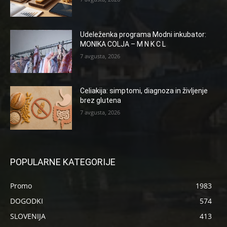
Udeleženka programa Modni inkubator:
MONIKA COLJA – M N K C L
7 avgusta, 2026
Celiakija: simptomi, diagnoza in življenje
brez glutena
7 avgusta, 2026
POPULARNE KATEGORIJE
Promo
1983
DOGODKI
574
SLOVENIJA
413