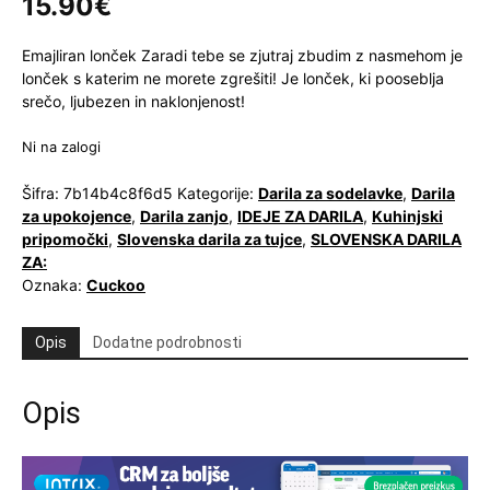
15.90
€
Emajliran lonček Zaradi tebe se zjutraj zbudim z nasmehom je
lonček s katerim ne morete zgrešiti! Je lonček, ki pooseblja
srečo, ljubezen in naklonjenost!
Ni na zalogi
Šifra:
7b14b4c8f6d5
Kategorije:
Darila za sodelavke
,
Darila
za upokojence
,
Darila zanjo
,
IDEJE ZA DARILA
,
Kuhinjski
pripomočki
,
Slovenska darila za tujce
,
SLOVENSKA DARILA
ZA:
Oznaka:
Cuckoo
Opis
Dodatne podrobnosti
Opis