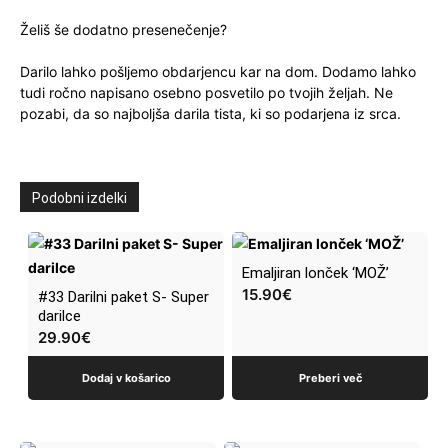
Želiš še dodatno presenečenje?
Darilo lahko pošljemo obdarjencu kar na dom. Dodamo lahko
tudi ročno napisano osebno posvetilo po tvojih željah. Ne
pozabi, da so najboljša darila tista, ki so podarjena iz srca.
Podobni izdelki
Emaljiran lonček ‘MOŽ’
15.90
€
#33 Darilni paket S- Super
darilce
29.90
€
Dodaj v košarico
Preberi več