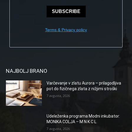
SUBSCRIBE
Terms & Privacy policy
NAJBOLJ BRANO
Varčevanje v zlatu Aurora – prilagodljiva
pot do fizičnega zlata z nižjimi stroški
7 avgusta, 2026
Udeleženka programa Modni inkubator:
MONIKA COLJA – M N K C L
7 avgusta, 2026