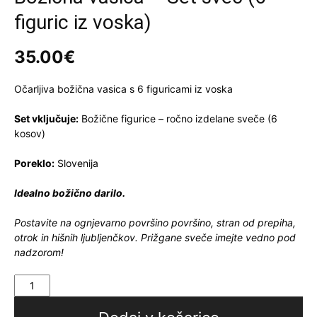
figuric iz voska)
35.00
€
Očarljiva božična vasica s 6 figuricami iz voska
Set vključuje:
Božične figurice – ročno izdelane sveče (6
kosov)
Poreklo:
Slovenija
Idealno božično darilo.
Postavite na ognjevarno površino površino, stran od prepiha,
otrok in hišnih ljubljenčkov. Prižgane sveče imejte vedno pod
nadzorom!
Božična
vasica
-