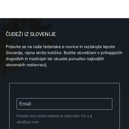
ČUDEŽI IZ SLOVENIJE
Prijavite se na naše tedenske e-novice in raziskujte lepote
Slovenije, njene skrite kotičke. Bodite obveščeni o prihajajočih
dogodkih in tradicijah ter okusite ponudbo najboljših
slovenskih restavracij.
Provide your email address to subscribe. For e.g
abc@xyz.com