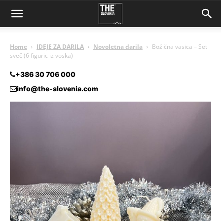
Home
IDEJE ZA DARILA
Novoletna darila
Božična vasica – Set
sveč (6 figuric iz voska)
+386 30 706 000
info@the-slovenia.com