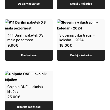
Dodaj v košarico
Dodaj v košarico
#11 Darilni paketek XS
Slovenija v ilustraciji –
mala pozornost
koledar – 2024
9.90
€
18.00
€
Preberi več
Dodaj v košarico
Ta
izdelek
ima
Chipolo ONE – iskalnik
več
ključev
25.00
€
različic.
Možnosti
Izberite možnosti
lahko