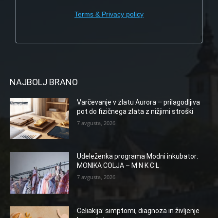
Terms & Privacy policy
NAJBOLJ BRANO
Varčevanje v zlatu Aurora – prilagodljiva
pot do fizičnega zlata z nižjimi stroški
7 avgusta, 2026
Udeleženka programa Modni inkubator:
MONIKA COLJA – M N K C L
7 avgusta, 2026
Celiakija: simptomi, diagnoza in življenje