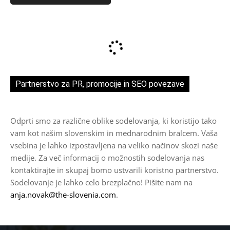
izberete
na
strani
izdelka
Partnerstvo za PR, promocije in SEO povezave
Odprti smo za različne oblike sodelovanja, ki koristijo tako
vam kot našim slovenskim in mednarodnim bralcem. Vaša
vsebina je lahko izpostavljena na veliko načinov skozi naše
medije. Za več informacij o možnostih sodelovanja nas
kontaktirajte in skupaj bomo ustvarili koristno partnerstvo.
Sodelovanje je lahko celo brezplačno! Pišite nam na
anja.novak@the-slovenia.com
.