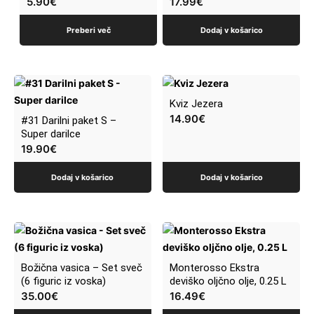
5.90
€
17.99
€
Preberi več
Dodaj v košarico
Kviz Jezera
14.90
€
#31 Darilni paket S –
Super darilce
19.90
€
Dodaj v košarico
Dodaj v košarico
Božična vasica – Set sveč
Monterosso Ekstra
(6 figuric iz voska)
deviško oljčno olje, 0.25 L
35.00
€
16.49
€