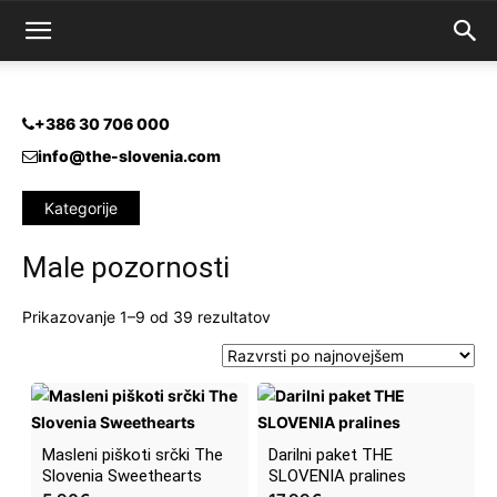
+386 30 706 000
info@the-slovenia.com
Kategorije
Male pozornosti
Razvrščeno
Prikazovanje 1–9 od 39 rezultatov
po
datumu
Masleni piškoti srčki The
Darilni paket THE
Slovenia Sweethearts
SLOVENIA pralines