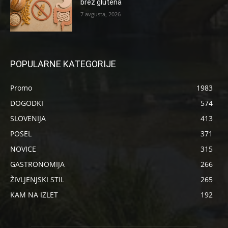
brez glutena
7 avgusta, 2026
POPULARNE KATEGORIJE
Promo
1983
DOGODKI
574
SLOVENIJA
413
POSEL
371
NOVICE
315
GASTRONOMIJA
266
ŽIVLJENJSKI STIL
265
KAM NA IZLET
192