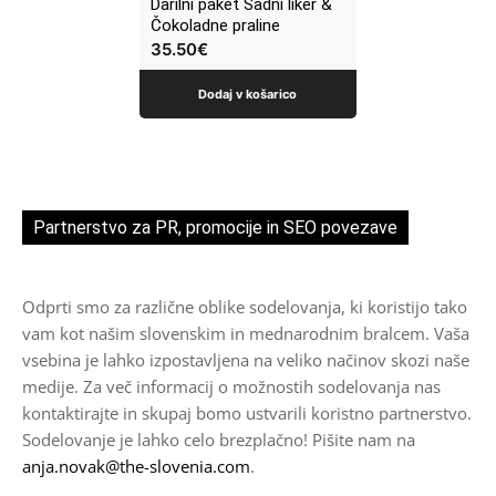
Darilni paket Sadni liker &
Čokoladne praline
35.50
€
Dodaj v košarico
Partnerstvo za PR, promocije in SEO povezave
Odprti smo za različne oblike sodelovanja, ki koristijo tako
vam kot našim slovenskim in mednarodnim bralcem. Vaša
vsebina je lahko izpostavljena na veliko načinov skozi naše
medije. Za več informacij o možnostih sodelovanja nas
kontaktirajte in skupaj bomo ustvarili koristno partnerstvo.
Sodelovanje je lahko celo brezplačno! Pišite nam na
anja.novak@the-slovenia.com
.