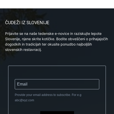
ČUDEŽI IZ SLOVENIJE
Prijavite se na naše tedenske e-novice in raziskujte lepote
Slovenije, njene skrite kotičke. Bodite obveščeni o prihajajočih
dogodkih in tradicijah ter okusite ponudbo najboljših
slovenskih restavracij.
Provide your email address to subscribe. For e.g
abc@xyz.com