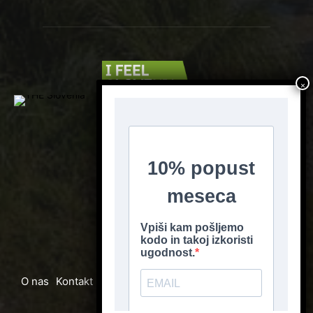
SLEDI NAM
O nas
Kontakt
Media
Oglaševanje
Pogoji poslovanja