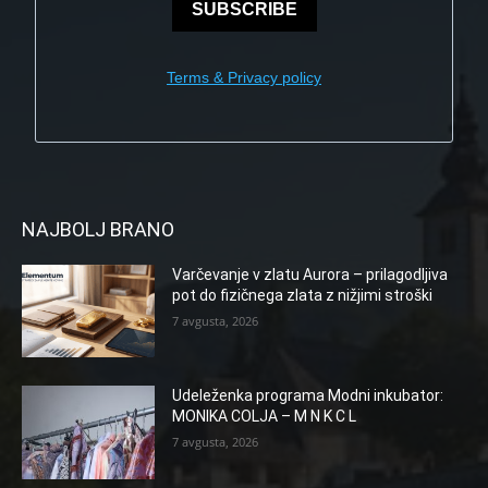
SUBSCRIBE
Terms & Privacy policy
NAJBOLJ BRANO
Varčevanje v zlatu Aurora – prilagodljiva
pot do fizičnega zlata z nižjimi stroški
7 avgusta, 2026
Udeleženka programa Modni inkubator:
MONIKA COLJA – M N K C L
7 avgusta, 2026