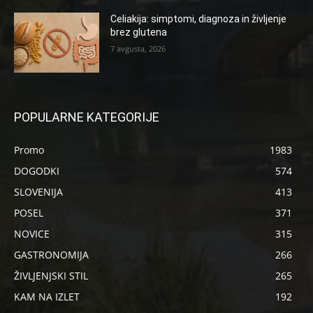
Celiakija: simptomi, diagnoza in življenje
brez glutena
7 avgusta, 2026
POPULARNE KATEGORIJE
Promo
1983
DOGODKI
574
SLOVENIJA
413
POSEL
371
NOVICE
315
GASTRONOMIJA
266
ŽIVLJENJSKI STIL
265
KAM NA IZLET
192