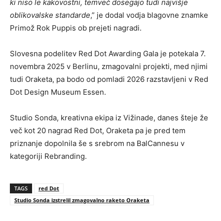
ki niso le kakovostni, temveč dosegajo tudi najvišje
oblikovalske standarde
,” je dodal vodja blagovne znamke
Primož Rok Puppis ob prejeti nagradi.
Slovesna podelitev Red Dot Awarding Gala je potekala 7.
novembra 2025 v Berlinu, zmagovalni projekti, med njimi
tudi Oraketa, pa bodo od pomladi 2026 razstavljeni v Red
Dot Design Museum Essen.
Studio Sonda, kreativna ekipa iz Vižinade, danes šteje že
več kot 20 nagrad Red Dot, Oraketa pa je pred tem
priznanje dopolnila še s srebrom na BalCannesu v
kategoriji Rebranding.
TAGS
red Dot
Studio Sonda izstrelil zmagovalno raketo Oraketa