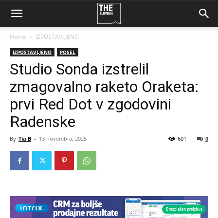
Home
IZPOSTAVLJENO
IZPOSTAVLJENO
POSEL
Studio Sonda izstrelil
zmagovalno raketo Oraketa:
prvi Red Dot v zgodovini
Radenske
By
Tia B
-
13 novembra, 2025
601
0