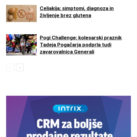
Celiakija: simptomi, diagnoza in
življenje brez glutena
Pogi Challenge: kolesarski praznik
Tadeja Pogačarja podprla tudi
zavarovalnica Generali