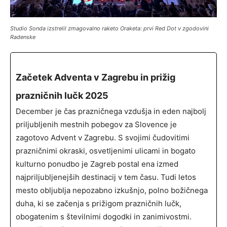
Studio Sonda izstrelil zmagovalno raketo Oraketa: prvi Red Dot v zgodovini
Radenske
Začetek Adventa v Zagrebu in prižig
prazničnih lučk 2025
December je čas prazničnega vzdušja in eden najbolj
priljubljenih mestnih pobegov za Slovence je
zagotovo Advent v Zagrebu. S svojimi čudovitimi
prazničnimi okraski, osvetljenimi ulicami in bogato
kulturno ponudbo je Zagreb postal ena izmed
najpriljubljenejših destinacij v tem času. Tudi letos
mesto obljublja nepozabno izkušnjo, polno božičnega
duha, ki se začenja s prižigom prazničnih lučk,
obogatenim s številnimi dogodki in zanimivostmi.