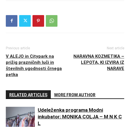
Previous article
Next article
V ALEJO in Citypark na
NARAVNA KOZMETIKA –
prižig prazničnih luči in
LEPOTA, KI IZVIRA IZ
številnih ugodnosti črnega
NARAVE
petka
RELATED ARTICLES
MORE FROM AUTHOR
Udeleženka programa Modni
inkubator: MONIKA COLJA – M N K C
L