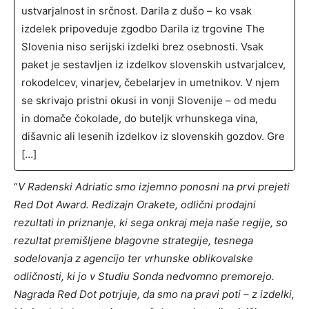
ustvarjalnost in srčnost. Darila z dušo – ko vsak
izdelek pripoveduje zgodbo Darila iz trgovine The
Slovenia niso serijski izdelki brez osebnosti. Vsak
paket je sestavljen iz izdelkov slovenskih ustvarjalcev,
rokodelcev, vinarjev, čebelarjev in umetnikov. V njem
se skrivajo pristni okusi in vonji Slovenije – od medu
in domače čokolade, do buteljk vrhunskega vina,
dišavnic ali lesenih izdelkov iz slovenskih gozdov. Gre
[…]
“
V Radenski Adriatic smo izjemno ponosni na prvi prejeti
Red Dot Award. Redizajn Orakete, odlični prodajni
rezultati in priznanje, ki sega onkraj meja naše regije, so
rezultat premišljene blagovne strategije, tesnega
sodelovanja z agencijo ter vrhunske oblikovalske
odličnosti, ki jo v Studiu Sonda nedvomno premorejo.
Nagrada Red Dot potrjuje, da smo na pravi poti – z izdelki,