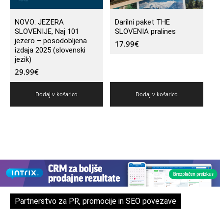
NOVO: JEZERA
Darilni paket THE
SLOVENIJE, Naj 101
SLOVENIA pralines
jezero – posodobljena
17.99
€
izdaja 2025 (slovenski
jezik)
29.99
€
Dodaj v košarico
Dodaj v košarico
Partnerstvo za PR, promocije in SEO povezave