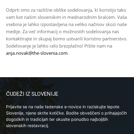
Odprti smo za različne oblike sodelovanja, ki koristijo tako
vam kot našim slovenskim in mednarodnim bralcem. Vaša
vsebina je lahko izpostavljena na veliko načinov skozi naše
medije. Za več informacij o možnostih sodelovanja nas
kontaktirajte in skupaj bomo ustvarili koristno partnerstvo.
Sodelovanje je lahko celo brezplačno! Pišite nam na
anja.novak@the-slovenia.com
.
ČUDEŽI IZ SLOVENIJE
Prijavite se na naše tedenske e-novice in raziskujte lepote
Slovenije, njene skrite kotičke. Bodite obveščeni o prihajajočih
dogodkih in tradicijah ter okusite ponudbo najboljših
slovenskih restavracij.