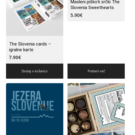
Masleni piškoti srčki The
Slovenia Sweethearts
5.90
€
The Slovenia cards –
igralne karte
7.90
€
Dodaj v košarico
Preberi več