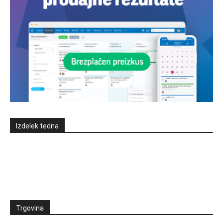
Izdelek tedna
Trgovina