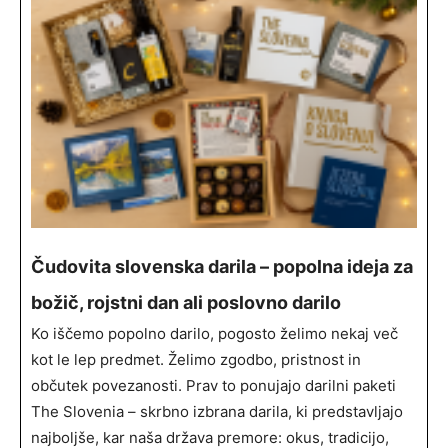
Čudovita slovenska darila – popolna ideja za
božič, rojstni dan ali poslovno darilo
Ko iščemo popolno darilo, pogosto želimo nekaj več
kot le lep predmet. Želimo zgodbo, pristnost in
občutek povezanosti. Prav to ponujajo darilni paketi
The Slovenia – skrbno izbrana darila, ki predstavljajo
najboljše, kar naša država premore: okus, tradicijo,