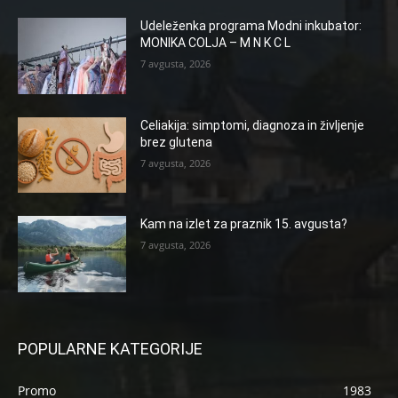
Udeleženka programa Modni inkubator:
MONIKA COLJA – M N K C L
7 avgusta, 2026
Celiakija: simptomi, diagnoza in življenje
brez glutena
7 avgusta, 2026
Kam na izlet za praznik 15. avgusta?
7 avgusta, 2026
POPULARNE KATEGORIJE
Promo
1983