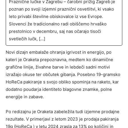
Praznične lučke v Zagrebu – čarobni prižig Zagreb je
poznan po svoji izjemni praznični osvetlitvi, ki vsako
leto privabi številne obiskovalce iz vse Evrope.
Slovenci že tradicionalno radi obiščemo hrvaško
prestolnico v decembru, saj nas očarajo tisoči
svetlečih lučk, […]
Novi dizajn embalaže ohranja igrivost in energijo, po
kateri je Oraketa prepoznavna, medtem ko dinamične
grafične linije, živahne barve in lebdeči sadni motivi
izražajo okuse ter občutek gibanja. Posebno 19-gramsko
HoReCa pakiranje s svojo obliko spominja na raketo, kar
dodatno poudarja identiteto blagovne znamke, polne
energije in zabave.
Po redizajnu je Oraketa zabeležila tudi izjemne prodajne
rezultate. V primerjavi z letom 2023 je prodaja pakiranja
19g (HoReCa ) v letu 2024 zrasla za 13% po količini in