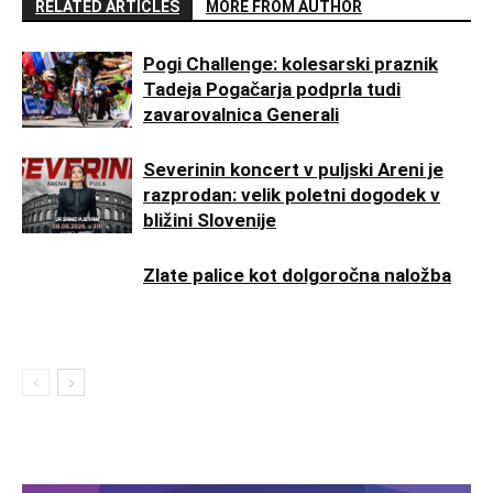
RELATED ARTICLES
MORE FROM AUTHOR
Pogi Challenge: kolesarski praznik
Tadeja Pogačarja podprla tudi
zavarovalnica Generali
Severinin koncert v puljski Areni je
razprodan: velik poletni dogodek v
bližini Slovenije
Zlate palice kot dolgoročna naložba