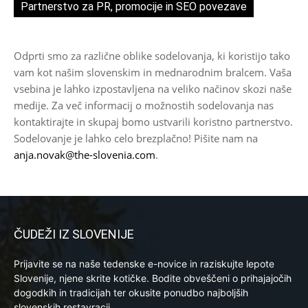
Partnerstvo za PR, promocije in SEO povezave
Odprti smo za različne oblike sodelovanja, ki koristijo tako
vam kot našim slovenskim in mednarodnim bralcem. Vaša
vsebina je lahko izpostavljena na veliko načinov skozi naše
medije. Za več informacij o možnostih sodelovanja nas
kontaktirajte in skupaj bomo ustvarili koristno partnerstvo.
Sodelovanje je lahko celo brezplačno! Pišite nam na
anja.novak@the-slovenia.com
.
ČUDEŽI IZ SLOVENIJE
Prijavite se na naše tedenske e-novice in raziskujte lepote
Slovenije, njene skrite kotičke. Bodite obveščeni o prihajajočih
dogodkih in tradicijah ter okusite ponudbo najboljših
slovenskih restavracij.