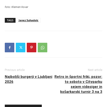
foto: Klemen Ilovar
TAGS
Janez Suhadolc
Previous article
Next article
Najboljši burgerji v Ljubljani
Retro in športni friki, pozor:
2026
to soboto v Cityparku
sejem videoiger in
košarkarski turnir 3 na 3