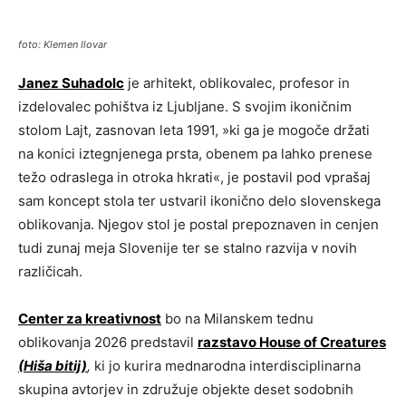
foto: Klemen Ilovar
Janez Suhadolc
je arhitekt, oblikovalec, profesor in
izdelovalec pohištva iz Ljubljane. S svojim ikoničnim
stolom Lajt, zasnovan leta 1991, »ki ga je mogoče držati
na konici iztegnjenega prsta, obenem pa lahko prenese
težo odraslega in otroka hkrati«, je postavil pod vprašaj
sam koncept stola ter ustvaril ikonično delo slovenskega
oblikovanja. Njegov stol je postal prepoznaven in cenjen
tudi zunaj meja Slovenije ter se stalno razvija v novih
različicah.
Center za kreativnost
bo na Milanskem tednu
oblikovanja 2026 predstavil
razstavo House of Creatures
(Hiša bitij)
,
ki jo kurira mednarodna interdisciplinarna
skupina avtorjev in združuje objekte deset sodobnih