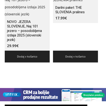
Darilni paket THE
SLOVENIA pralines
17.99
€
NOVO: JEZERA
SLOVENIJE, Naj 101
jezero – posodobljena
izdaja 2025 (slovenski
jezik)
29.99
€
Dodaj v košarico
Dodaj v košarico