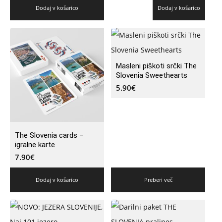
Dodaj v košarico
Dodaj v košarico
Masleni piškoti srčki The
Slovenia Sweethearts
5.90
€
The Slovenia cards –
igralne karte
7.90
€
Dodaj v košarico
Preberi več