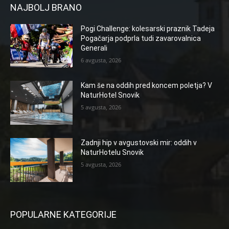
NAJBOLJ BRANO
Pogi Challenge: kolesarski praznik Tadeja
Pogačarja podprla tudi zavarovalnica
Generali
6 avgusta, 2026
Kam še na oddih pred koncem poletja? V
NaturHotel Snovik
5 avgusta, 2026
Zadnji hip v avgustovski mir: oddih v
NaturHotelu Snovik
5 avgusta, 2026
POPULARNE KATEGORIJE