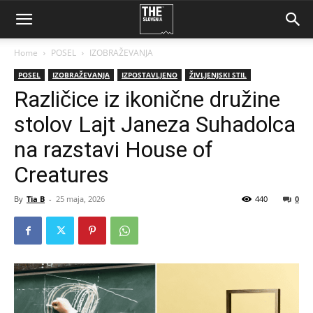
Home
POSEL
IZOBRAŽEVANJA
POSEL
IZOBRAŽEVANJA
IZPOSTAVLJENO
ŽIVLJENJSKI STIL
Različice iz ikonične družine
stolov Lajt Janeza Suhadolca
na razstavi House of
Creatures
By
Tia B
-
25 maja, 2026
440
0