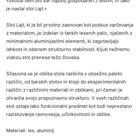
»Skušal sem biti kar najbolj gospodaren z lesom, in tako
je nastal stol Lajt.«
Stol
Lajt
, ki je bil prvotno zasnovan kot poskus varčevanja
z materialom, je izdelan iz tankih lesenih palic, ojačenih z
minimalnimi aluminijastimi elementi, ki zagotavljajo
lahkost in obenem strukturno stabilnost. Kljub nežnemu
videzu stol prenese težo človeka.
Sčasoma se je oblika stola razširila v obsežno paleto
različic, od barskih stolov in klopi do eksperimentalnih
različic z različnimi materiali in oblikami, pri čemer je
ohranila svojo prepoznavno strukturo. V vseh različicah
stol ostaja tako funkcionalni predmet kot tudi neprestano
raziskovanje ravnovesja, učinkovitosti in oblike.
Materiali: les, aluminij