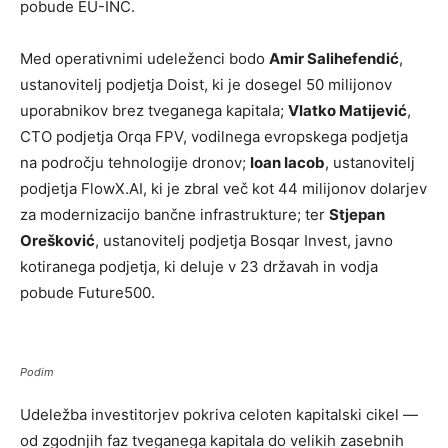
pobude EU-INC.
Med operativnimi udeleženci bodo
Amir Salihefendić
,
ustanovitelj podjetja Doist, ki je dosegel 50 milijonov
uporabnikov brez tveganega kapitala;
Vlatko Matijević
,
CTO podjetja Orqa FPV, vodilnega evropskega podjetja
na področju tehnologije dronov;
Ioan Iacob
, ustanovitelj
podjetja FlowX.AI, ki je zbral več kot 44 milijonov dolarjev
za modernizacijo bančne infrastrukture; ter
Stjepan
Orešković
, ustanovitelj podjetja Bosqar Invest, javno
kotiranega podjetja, ki deluje v 23 državah in vodja
pobude Future500.
Podim
Udeležba investitorjev pokriva celoten kapitalski cikel —
od zgodnjih faz tveganega kapitala do velikih zasebnih