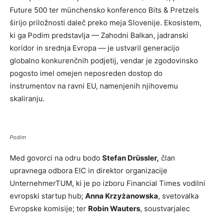
Future 500 ter münchensko konferenco Bits & Pretzels
širijo priložnosti daleč preko meja Slovenije. Ekosistem,
ki ga Podim predstavlja — Zahodni Balkan, jadranski
koridor in srednja Evropa — je ustvaril generacijo
globalno konkurenčnih podjetij, vendar je zgodovinsko
pogosto imel omejen neposreden dostop do
instrumentov na ravni EU, namenjenih njihovemu
skaliranju.
Podim
Med govorci na odru bodo
Stefan Drüssler,
član
upravnega odbora EIC in direktor organizacije
UnternehmerTUM, ki je po izboru Financial Times vodilni
evropski startup hub;
Anna Krzyżanowska
, svetovalka
Evropske komisije; ter
Robin Wauters
, soustvarjalec