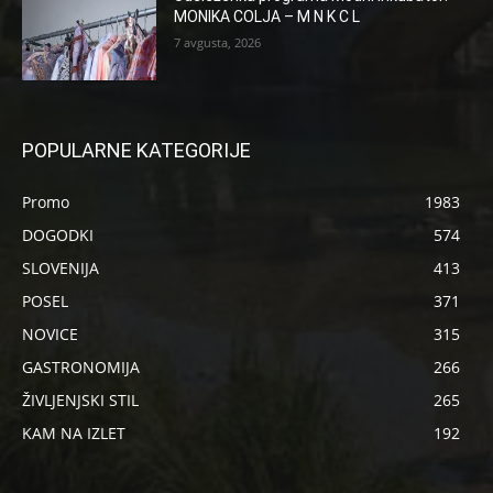
MONIKA COLJA – M N K C L
7 avgusta, 2026
POPULARNE KATEGORIJE
Promo
1983
DOGODKI
574
SLOVENIJA
413
POSEL
371
NOVICE
315
GASTRONOMIJA
266
ŽIVLJENJSKI STIL
265
KAM NA IZLET
192