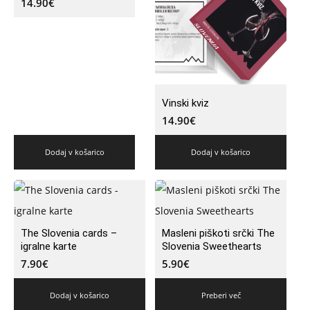
14.90
€
Vinski kviz
14.90
€
Dodaj v košarico
Dodaj v košarico
The Slovenia cards –
Masleni piškoti srčki The
igralne karte
Slovenia Sweethearts
7.90
€
5.90
€
Dodaj v košarico
Preberi več