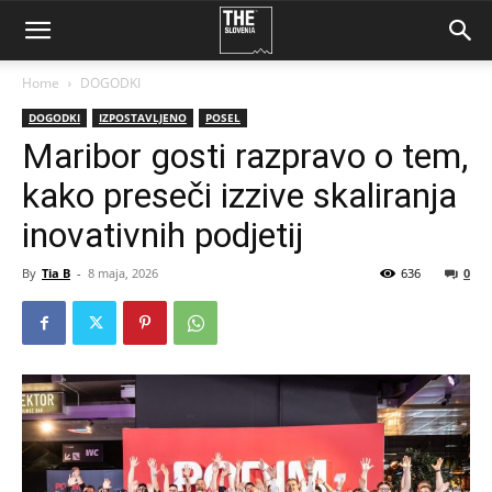
Home
DOGODKI
DOGODKI
IZPOSTAVLJENO
POSEL
Maribor gosti razpravo o tem,
kako preseči izzive skaliranja
inovativnih podjetij
By
Tia B
-
8 maja, 2026
636
0