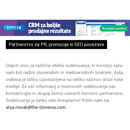
Partnerstvo za PR, promocije in SEO povezave
Odprti smo za različne oblike sodelovanja, ki koristijo tako
vam kot našim slovenskim in mednarodnim bralcem. Vaša
vsebina je lahko izpostavljena na veliko načinov skozi naše
medije. Za več informacij o možnostih sodelovanja nas
kontaktirajte in skupaj bomo ustvarili koristno partnerstvo.
Sodelovanje je lahko celo brezplačno! Pišite nam na
anja.novak@the-slovenia.com
.