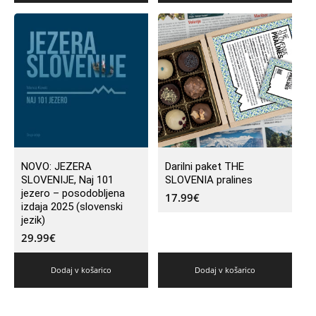
NOVO: JEZERA
Darilni paket THE
SLOVENIJE, Naj 101
SLOVENIA pralines
jezero – posodobljena
17.99
€
izdaja 2025 (slovenski
jezik)
29.99
€
Dodaj v košarico
Dodaj v košarico