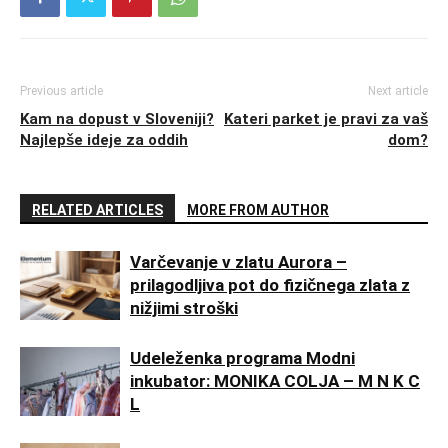
Previous article
Next article
Kam na dopust v Sloveniji?
Kateri parket je pravi za vaš
Najlepše ideje za oddih
dom?
RELATED ARTICLES
MORE FROM AUTHOR
Varčevanje v zlatu Aurora –
prilagodljiva pot do fizičnega zlata z
nižjimi stroški
Udeleženka programa Modni
inkubator: MONIKA COLJA – M N K C
L