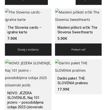
The Slovenia cards –
Masleni piškoti srčki The
igralne karte
Slovenia Sweethearts
7.90
€
5.90
€
Dodaj v košarico
Preberi več
Darilni paket THE
SLOVENIA pralines
17.99
€
NOVO: JEZERA
SLOVENIJE, Naj 101
jezero – posodobljena
izdaja 2025 (slovenski