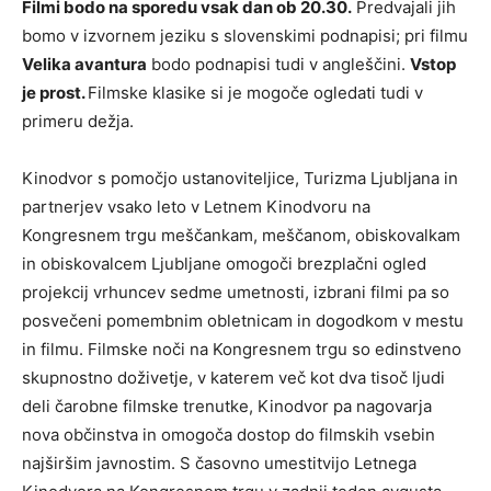
Filmi bodo na sporedu vsak dan ob 20.30.
Predvajali jih
bomo v izvornem jeziku s slovenskimi podnapisi; pri filmu
Velika avantura
bodo podnapisi tudi v angleščini.
Vstop
je prost.
Filmske klasike si je mogoče ogledati tudi v
primeru dežja.
Kinodvor s pomočjo ustanoviteljice, Turizma Ljubljana in
partnerjev vsako leto v Letnem Kinodvoru na
Kongresnem trgu meščankam, meščanom, obiskovalkam
in obiskovalcem Ljubljane omogoči brezplačni ogled
projekcij vrhuncev sedme umetnosti, izbrani filmi pa so
posvečeni pomembnim obletnicam in dogodkom v mestu
in filmu. Filmske noči na Kongresnem trgu so edinstveno
skupnostno doživetje, v katerem več kot dva tisoč ljudi
deli čarobne filmske trenutke, Kinodvor pa nagovarja
nova občinstva in omogoča dostop do filmskih vsebin
najširšim javnostim. S časovno umestitvijo Letnega