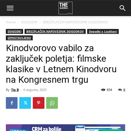
Home
DOGODKI
BREZPLAČEN NAPOVEDNIK DOGODKOV
DOGODKI
BREZPLAČEN NAPOVEDNIK DOGODKOV
Dogodki v Ljubljani
IZPOSTAVLJENO
Kinodvorovo vabilo za
zaključek poletja: filmske
klasike v Letnem Kinodvoru
na Kongresnem trgu
By
Tia B
-
6 avgusta, 2025
834
0