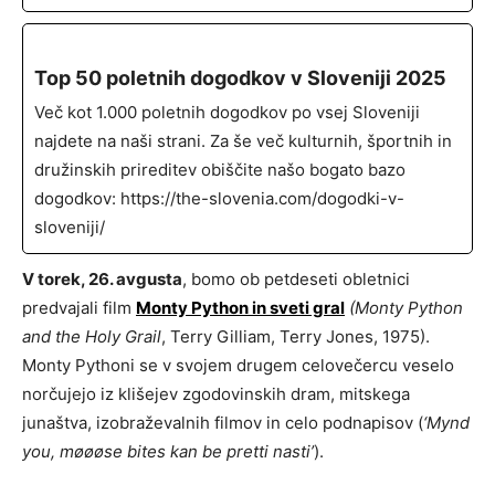
Top 50 poletnih dogodkov v Sloveniji 2025
Več kot 1.000 poletnih dogodkov po vsej Sloveniji
najdete na naši strani. Za še več kulturnih, športnih in
družinskih prireditev obiščite našo bogato bazo
dogodkov: https://the-slovenia.com/dogodki-v-
sloveniji/
V torek, 26. avgusta
, bomo ob petdeseti obletnici
predvajali film
Monty Python in sveti gral
(Monty Python
and the Holy Grail
, Terry Gilliam, Terry Jones, 1975).
Monty Pythoni se v svojem drugem celovečercu veselo
norčujejo iz klišejev zgodovinskih dram, mitskega
junaštva, izobraževalnih filmov in celo podnapisov (
‘Mynd
you, møøøse bites kan be pretti nasti’
).