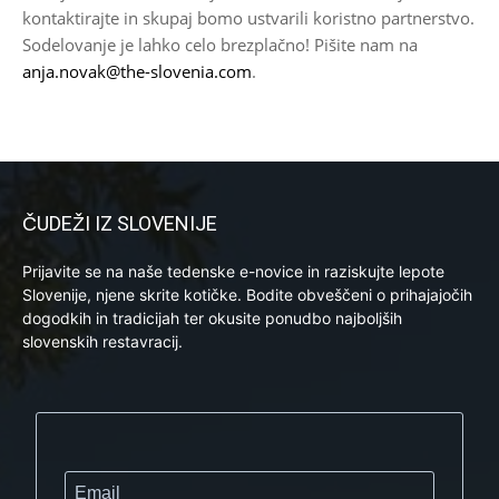
kontaktirajte in skupaj bomo ustvarili koristno partnerstvo.
Sodelovanje je lahko celo brezplačno! Pišite nam na
anja.novak@the-slovenia.com
.
ČUDEŽI IZ SLOVENIJE
Prijavite se na naše tedenske e-novice in raziskujte lepote
Slovenije, njene skrite kotičke. Bodite obveščeni o prihajajočih
dogodkih in tradicijah ter okusite ponudbo najboljših
slovenskih restavracij.