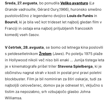
Sreda, 27. avgusta
, bo ponudila
Veliko avanturo
(
La
Grande vadrouille
, Gérard Oury,1966), huronsko smešno
pustolovščino z legendarno dvojico
Louis de Funès
in
Bourvil
, ki je bila več kot trideset let najbolj gledan film v
Franciji in ostaja ena najbolj priljubljenih francoskih
komedij vseh časov.
V četrtek, 28. avgusta
, se bomo od letnega kina poslovili
s petdesetletnikom
Žrelom
(
Jaws
). Po poletju 1975 plaže
in Hollywood nikoli več niso bili enaki … Junija tistega leta
je v kinematografe prišel triler
Stevena Spielberga
, ki je
občinstvu nagnal strah v kosti in postal prvi pravi poletni
blockbuster. Film je bil nominiran za štiri oskarje, tudi za
najboljši celovečerec, domov pa je odnesel tri, vključno s
tistim za nepozabno, srh vzbujajočo glasbo Johna
Williamsa.