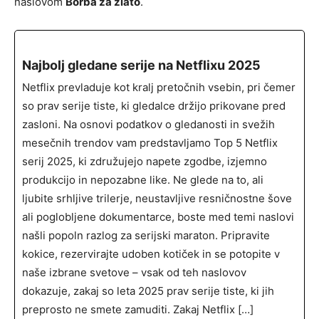
naslovom
Borba za zlato
.
Najbolj gledane serije na Netflixu 2025
Netflix prevladuje kot kralj pretočnih vsebin, pri čemer
so prav serije tiste, ki gledalce držijo prikovane pred
zasloni. Na osnovi podatkov o gledanosti in svežih
mesečnih trendov vam predstavljamo Top 5 Netflix
serij 2025, ki združujejo napete zgodbe, izjemno
produkcijo in nepozabne like. Ne glede na to, ali
ljubite srhljive trilerje, neustavljive resničnostne šove
ali poglobljene dokumentarce, boste med temi naslovi
našli popoln razlog za serijski maraton. Pripravite
kokice, rezervirajte udoben kotiček in se potopite v
naše izbrane svetove – vsak od teh naslovov
dokazuje, zakaj so leta 2025 prav serije tiste, ki jih
preprosto ne smete zamuditi. Zakaj Netflix […]