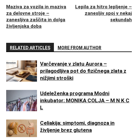
Maziva za vozila in maziva
Lepila za hitro lepljenje –
za delovne stroje –
zanesljiv spoj v nekaj
zanesljiva zaščita in dolga
sekundah
življenjska doba
RELATED ARTICLES
MORE FROM AUTHOR
Varčevanje v zlatu Aurora –
prilagodljiva pot do fizičnega zlata z
nižjimi stroški
Udeleženka programa Modni
inkubator: MONIKA COLJA – M N K C
L
Celiakija: simptomi, diagnoza in
življenje brez glutena