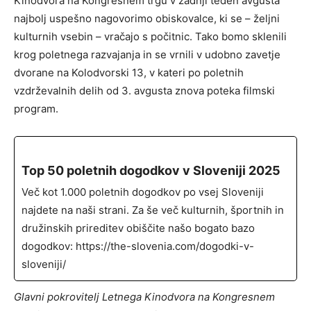
Kinodvora na Kongresnem trgu v zadnji teden avgusta
najbolj uspešno nagovorimo obiskovalce, ki se – željni
kulturnih vsebin – vračajo s počitnic. Tako bomo sklenili
krog poletnega razvajanja in se vrnili v udobno zavetje
dvorane na Kolodvorski 13, v kateri po poletnih
vzdrževalnih delih od 3. avgusta znova poteka filmski
program.
Top 50 poletnih dogodkov v Sloveniji 2025
Več kot 1.000 poletnih dogodkov po vsej Sloveniji
najdete na naši strani. Za še več kulturnih, športnih in
družinskih prireditev obiščite našo bogato bazo
dogodkov: https://the-slovenia.com/dogodki-v-
sloveniji/
Glavni pokrovitelj Letnega Kinodvora na Kongresnem