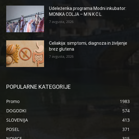
Udeleženka programa Modni inkubator:
MONIKA COLJA – M N K C L
7 avgusta, 2026
Celiakija: simptomi, diagnoza in življenje
brez glutena
7 avgusta, 2026
POPULARNE KATEGORIJE
Promo
1983
DOGODKI
574
SLOVENIJA
413
POSEL
371
NOVICE
315