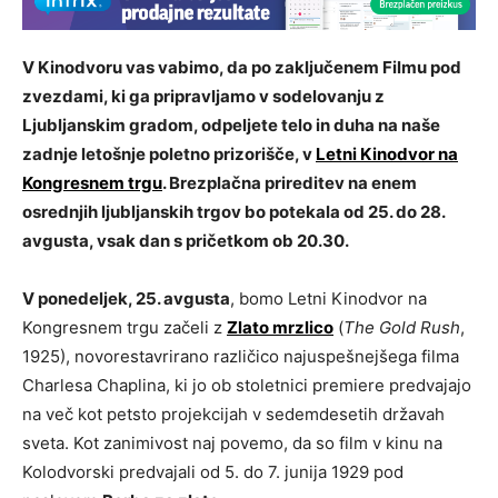
V Kinodvoru vas vabimo, da po zaključenem Filmu pod
zvezdami, ki ga pripravljamo v sodelovanju z
Ljubljanskim gradom, odpeljete telo in duha na naše
zadnje letošnje poletno prizorišče, v
Letni Kinodvor na
Kongresnem trgu
. Brezplačna prireditev na enem
osrednjih ljubljanskih trgov bo potekala od 25. do 28.
avgusta, vsak dan s pričetkom ob 20.30.
V ponedeljek, 25. avgusta
, bomo Letni Kinodvor na
Kongresnem trgu začeli z
Zlato mrzlico
(
The Gold Rush
,
1925), novorestavrirano različico najuspešnejšega filma
Charlesa Chaplina, ki jo ob stoletnici premiere predvajajo
na več kot petsto projekcijah v sedemdesetih državah
sveta. Kot zanimivost naj povemo, da so film v kinu na
Kolodvorski predvajali od 5. do 7. junija 1929 pod