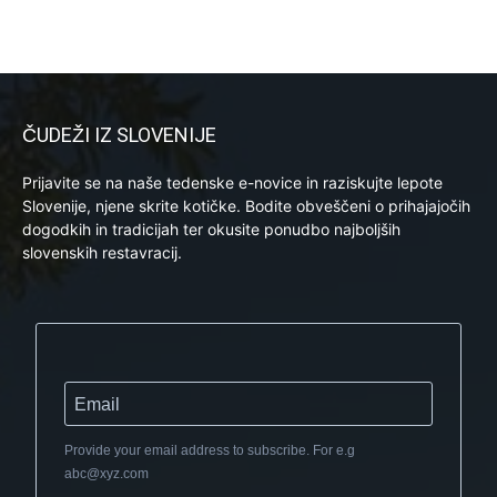
ČUDEŽI IZ SLOVENIJE
Prijavite se na naše tedenske e-novice in raziskujte lepote
Slovenije, njene skrite kotičke. Bodite obveščeni o prihajajočih
dogodkih in tradicijah ter okusite ponudbo najboljših
slovenskih restavracij.
Provide your email address to subscribe. For e.g
abc@xyz.com