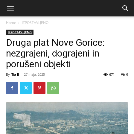
Home
IZPOSTAVLJENO
IZPOSTAVLJENO
Druga plat Nove Gorice:
nezgrajeni, dograjeni in
porušeni objekti
By
Tia B
-
27 maja, 2025
671
0