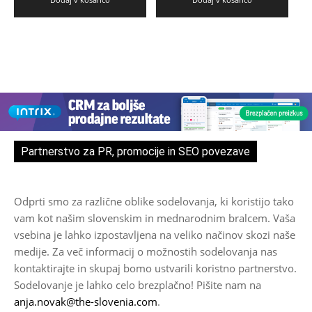
Partnerstvo za PR, promocije in SEO povezave
Odprti smo za različne oblike sodelovanja, ki koristijo tako
vam kot našim slovenskim in mednarodnim bralcem. Vaša
vsebina je lahko izpostavljena na veliko načinov skozi naše
medije. Za več informacij o možnostih sodelovanja nas
kontaktirajte in skupaj bomo ustvarili koristno partnerstvo.
Sodelovanje je lahko celo brezplačno! Pišite nam na
anja.novak@the-slovenia.com
.