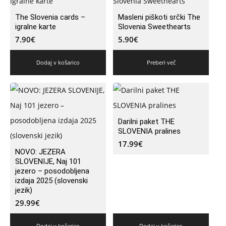
The Slovenia cards –
Masleni piškoti srčki The
igralne karte
Slovenia Sweethearts
7.90
€
5.90
€
Dodaj v košarico
Preberi več
Darilni paket THE
SLOVENIA pralines
17.99
€
NOVO: JEZERA
SLOVENIJE, Naj 101
jezero – posodobljena
izdaja 2025 (slovenski
jezik)
29.99
€
Dodaj v košarico
Dodaj v košarico