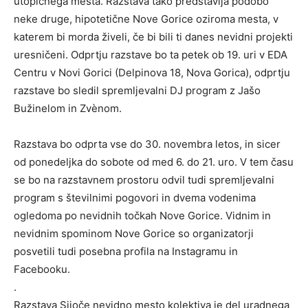
utopičnega mesta. Razstava tako predstavlja podobo
neke druge, hipotetične Nove Gorice oziroma mesta, v
katerem bi morda živeli, če bi bili ti danes nevidni projekti
uresničeni. Odprtju razstave bo ta petek ob 19. uri v EDA
Centru v Novi Gorici (Delpinova 18, Nova Gorica), odprtju
razstave bo sledil spremljevalni DJ program z Jašo
Bužinelom in Zvènom.
Razstava bo odprta vse do 30. novembra letos, in sicer
od ponedeljka do sobote od med 6. do 21. uro. V tem času
se bo na razstavnem prostoru odvil tudi spremljevalni
program s številnimi pogovori in dvema vodenima
ogledoma po nevidnih točkah Nove Gorice. Vidnim in
nevidnim spominom Nove Gorice so organizatorji
posvetili tudi posebna profila na Instagramu in
Facebooku.
.
Razstava Sijoče nevidno mesto kolektiva je del uradnega