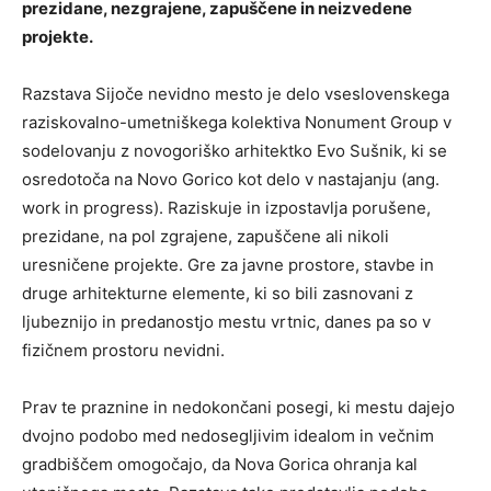
prezidane, nezgrajene, zapuščene in neizvedene
projekte.
Razstava Sijoče nevidno mesto je delo vseslovenskega
raziskovalno-umetniškega kolektiva Nonument Group v
sodelovanju z novogoriško arhitektko Evo Sušnik, ki se
osredotoča na Novo Gorico kot delo v nastajanju (ang.
work in progress). Raziskuje in izpostavlja porušene,
prezidane, na pol zgrajene, zapuščene ali nikoli
uresničene projekte. Gre za javne prostore, stavbe in
druge arhitekturne elemente, ki so bili zasnovani z
ljubeznijo in predanostjo mestu vrtnic, danes pa so v
fizičnem prostoru nevidni.
Prav te praznine in nedokončani posegi, ki mestu dajejo
dvojno podobo med nedosegljivim idealom in večnim
gradbiščem omogočajo, da Nova Gorica ohranja kal