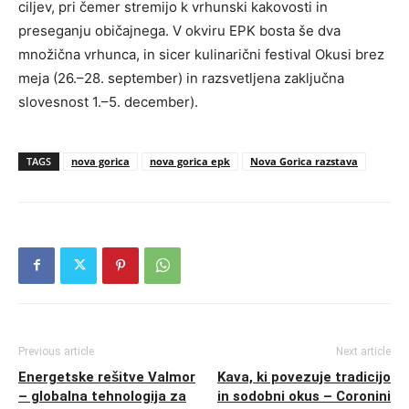
ciljev, pri čemer stremijo k vrhunski kakovosti in
preseganju običajnega. V okviru EPK bosta še dva
množična vrhunca, in sicer kulinarični festival Okusi brez
meja (26.–28. september) in razsvetljena zaključna
slovesnost 1.–5. december).
TAGS
nova gorica
nova gorica epk
Nova Gorica razstava
Previous article
Next article
Energetske rešitve Valmor
Kava, ki povezuje tradicijo
– globalna tehnologija za
in sodobni okus – Coronini