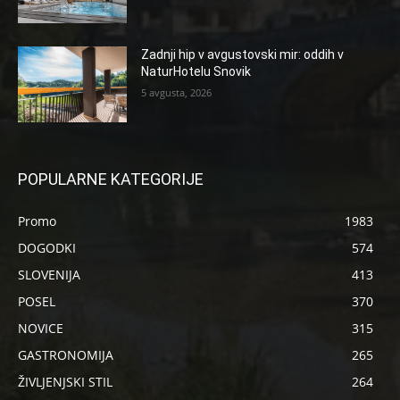
Zadnji hip v avgustovski mir: oddih v
NaturHotelu Snovik
5 avgusta, 2026
POPULARNE KATEGORIJE
Promo
1983
DOGODKI
574
SLOVENIJA
413
POSEL
370
NOVICE
315
GASTRONOMIJA
265
ŽIVLJENJSKI STIL
264