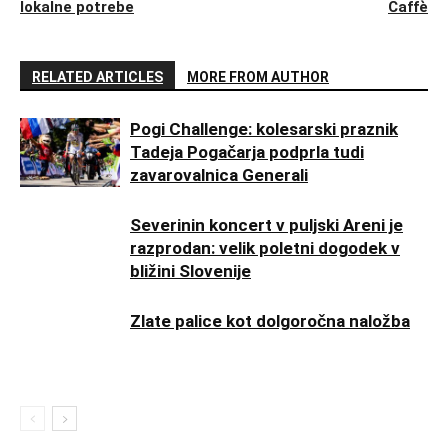
lokalne potrebe
Caffè
RELATED ARTICLES
MORE FROM AUTHOR
Pogi Challenge: kolesarski praznik
Tadeja Pogačarja podprla tudi
zavarovalnica Generali
Severinin koncert v puljski Areni je
razprodan: velik poletni dogodek v
bližini Slovenije
Zlate palice kot dolgoročna naložba