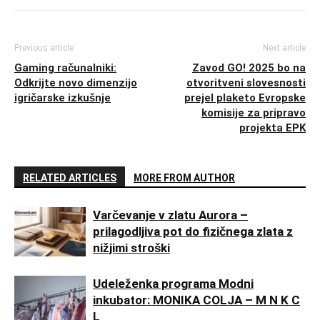
Previous article
Next article
Gaming računalniki:
Zavod GO! 2025 bo na
Odkrijte novo dimenzijo
otvoritveni slovesnosti
igričarske izkušnje
prejel plaketo Evropske
komisije za pripravo
projekta EPK
RELATED ARTICLES
MORE FROM AUTHOR
Varčevanje v zlatu Aurora –
prilagodljiva pot do fizičnega zlata z
nižjimi stroški
Udeleženka programa Modni
inkubator: MONIKA COLJA – M N K C
L