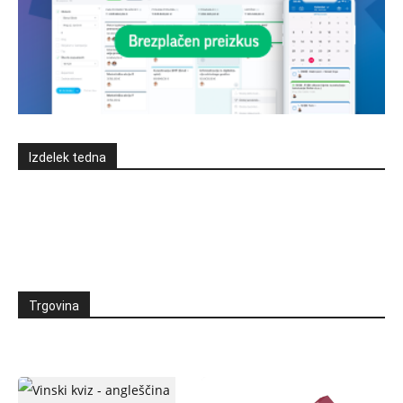
Izdelek tedna
Trgovina