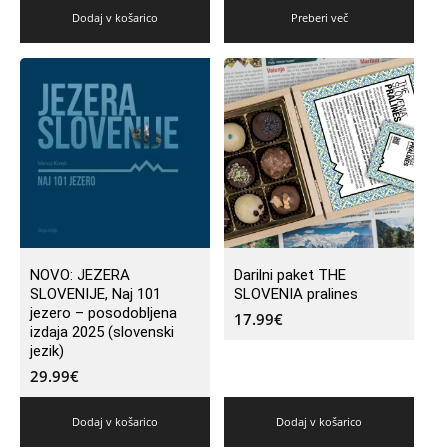
Dodaj v košarico
Preberi več
NOVO: JEZERA
Darilni paket THE
SLOVENIJE, Naj 101
SLOVENIA pralines
jezero – posodobljena
17.99
€
izdaja 2025 (slovenski
jezik)
29.99
€
Dodaj v košarico
Dodaj v košarico