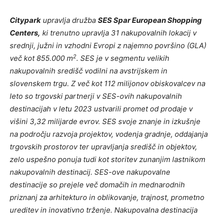
Citypark
upravlja družba
SES Spar European Shopping
Centers,
ki trenutno upravlja 31 nakupovalnih lokacij v
srednji, južni in vzhodni Evropi z najemno površino (GLA)
2
več kot 855.000 m
. SES je v segmentu velikih
nakupovalnih središč vodilni na avstrijskem in
slovenskem trgu. Z več kot 112 milijonov obiskovalcev na
leto so trgovski partnerji v SES-ovih nakupovalnih
destinacijah v letu 2023 ustvarili promet od prodaje v
višini 3,32 milijarde evrov. SES svoje znanje in izkušnje
na področju razvoja projektov, vodenja gradnje, oddajanja
trgovskih prostorov ter upravljanja središč in objektov,
zelo uspešno ponuja tudi kot storitev zunanjim lastnikom
nakupovalnih destinacij. SES-ove nakupovalne
destinacije so prejele več domačih in mednarodnih
priznanj za arhitekturo in oblikovanje, trajnost, prometno
ureditev in inovativno trženje. Nakupovalna destinacija