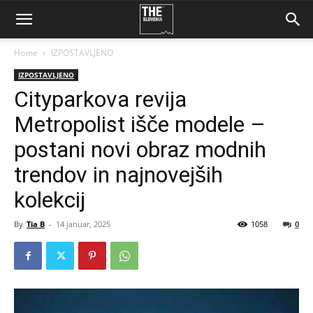
Home
IZPOSTAVLJENO
IZPOSTAVLJENO
Cityparkova revija
Metropolist išče modele –
postani novi obraz modnih
trendov in najnovejših
kolekcij
By
Tia B
-
14 januar, 2025
1058
0