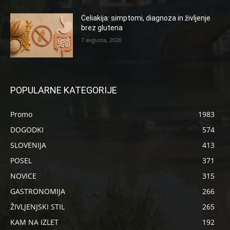
Celiakija: simptomi, diagnoza in življenje
brez glutena
7 avgusta, 2026
POPULARNE KATEGORIJE
Promo
1983
DOGODKI
574
SLOVENIJA
413
POSEL
371
NOVICE
315
GASTRONOMIJA
266
ŽIVLJENJSKI STIL
265
KAM NA IZLET
192