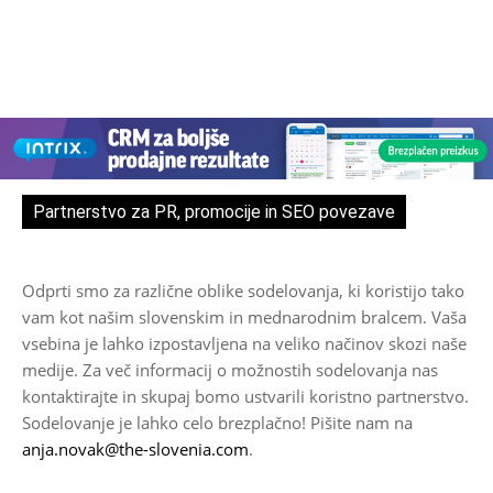
Partnerstvo za PR, promocije in SEO povezave
Odprti smo za različne oblike sodelovanja, ki koristijo tako
vam kot našim slovenskim in mednarodnim bralcem. Vaša
vsebina je lahko izpostavljena na veliko načinov skozi naše
medije. Za več informacij o možnostih sodelovanja nas
kontaktirajte in skupaj bomo ustvarili koristno partnerstvo.
Sodelovanje je lahko celo brezplačno! Pišite nam na
anja.novak@the-slovenia.com
.