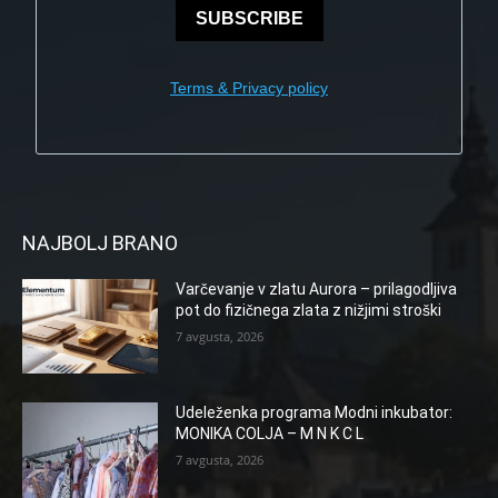
SUBSCRIBE
Terms & Privacy policy
NAJBOLJ BRANO
Varčevanje v zlatu Aurora – prilagodljiva
pot do fizičnega zlata z nižjimi stroški
7 avgusta, 2026
Udeleženka programa Modni inkubator:
MONIKA COLJA – M N K C L
7 avgusta, 2026