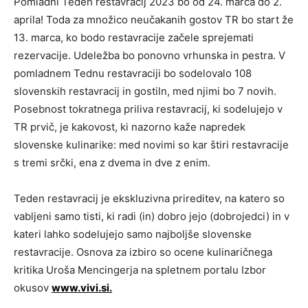
Pomladni Teden restavracij 2023 bo od 24. marca do 2.
aprila! Toda za množico neučakanih gostov TR bo start že
13. marca, ko bodo restavracije začele sprejemati
rezervacije. Udeležba bo ponovno vrhunska in pestra. V
pomladnem Tednu restavraciji bo sodelovalo 108
slovenskih restavracij in gostiln, med njimi bo 7 novih.
Posebnost tokratnega priliva restavracij, ki sodelujejo v
TR prvič, je kakovost, ki nazorno kaže napredek
slovenske kulinarike: med novimi so kar štiri restavracije
s tremi srčki, ena z dvema in dve z enim.
Teden restavracij je ekskluzivna prireditev, na katero so
vabljeni samo tisti, ki radi (in) dobro jejo (dobrojedci) in v
kateri lahko sodelujejo samo najboljše slovenske
restavracije. Osnova za izbiro so ocene kulinaričnega
kritika Uroša Mencingerja na spletnem portalu Izbor
okusov
www.vivi.si
.