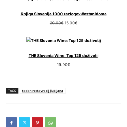
Knjiga Slovenija 1000 razlogov #ostanidoma
Izvirna
Trenutna
29.99
€
15.90
€
cena
cena
je
je:
bila:
15.90€.
29.99€.
THE Slovenia Wine: Top 125 doživetij
19.90
€
TAGS
teden restavracij ljubljana