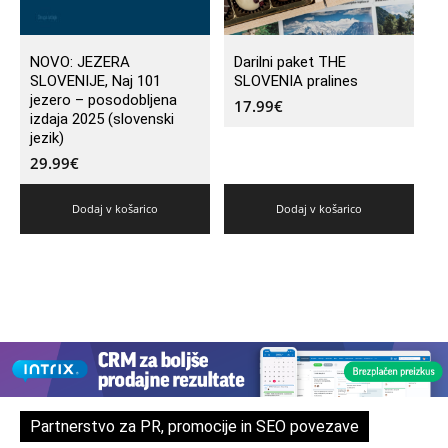
NOVO: JEZERA
Darilni paket THE
SLOVENIJE, Naj 101
SLOVENIA pralines
jezero – posodobljena
17.99
€
izdaja 2025 (slovenski
jezik)
29.99
€
Dodaj v košarico
Dodaj v košarico
Partnerstvo za PR, promocije in SEO povezave