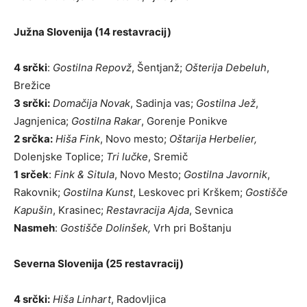
Južna Slovenija (14 restavracij)
4 srčki
:
Gostilna Repovž
, Šentjanž;
Ošterija Debeluh
,
Brežice
3 srčki:
Domačija Novak
, Sadinja vas;
Gostilna Jež
,
Jagnjenica;
Gostilna Rakar
, Gorenje Ponikve
2 srčka:
Hiša Fink
, Novo mesto;
Oštarija Herbelier,
Dolenjske Toplice;
Tri lučke
, Sremič
1 srček
:
Fink & Situla
, Novo Mesto;
Gostilna Javornik
,
Rakovnik;
Gostilna
Kunst
, Leskovec pri Krškem;
Gostišče
Kapušin
, Krasinec;
Restavracija Ajda
, Sevnica
Nasmeh
:
Gostišče Dolinšek,
Vrh pri Boštanju
Severna Slovenija (25 restavracij)
4 srčki:
Hiša Linhart
, Radovljica