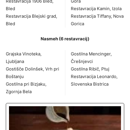
Restavracija 1906 Bled,
Gora
Bled
Restavracija Kamin, Izola
Restavracija Blejski grad,
Restavracija Tiffany, Nova
Bled
Gorica
Nasmeh (6 restavracij)
Grajska Vinoteka,
Gostilna Mencinger,
Ljubljana
Črešnjevci
Gostišče Dolinšek, Vrh pri
Gostilna Ribič, Ptuj
Boštanju
Restavracija Leonardo,
Gostilna pri Bizjaku,
Slovenska Bistrica
Zgornja Bela