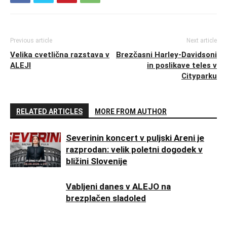
Previous article
Next article
Velika cvetlična razstava v
Brezčasni Harley-Davidsoni
ALEJI
in poslikave teles v
Cityparku
RELATED ARTICLES
MORE FROM AUTHOR
Severinin koncert v puljski Areni je
razprodan: velik poletni dogodek v
bližini Slovenije
Vabljeni danes v ALEJO na
brezplačen sladoled