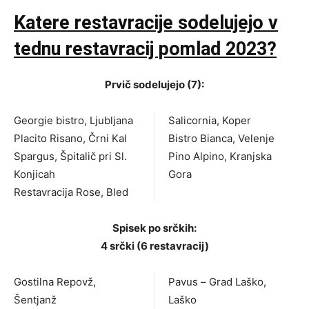
Katere restavracije sodelujejo v
tednu restavracij pomlad 2023?
Prvič sodelujejo (7):
Georgie bistro, Ljubljana
Salicornia, Koper
Placito Risano, Črni Kal
Bistro Bianca, Velenje
Spargus, Špitalič pri Sl.
Pino Alpino, Kranjska
Konjicah
Gora
Restavracija Rose, Bled
Spisek po srčkih:
4 srčki (6 restavracij)
Gostilna Repovž,
Pavus – Grad Laško,
Šentjanž
Laško