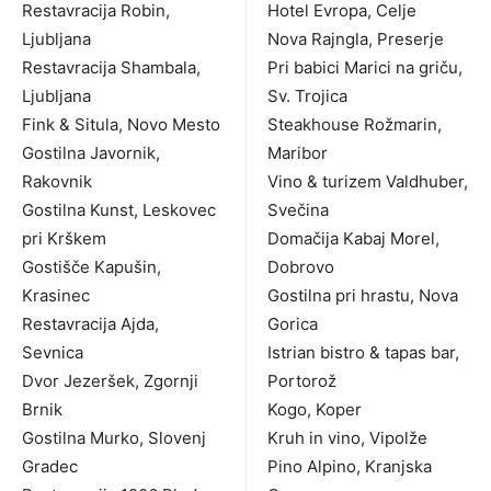
Restavracija Robin,
Hotel Evropa, Celje
Ljubljana
Nova Rajngla, Preserje
Restavracija Shambala,
Pri babici Marici na griču,
Ljubljana
Sv. Trojica
Fink & Situla, Novo Mesto
Steakhouse Rožmarin,
Gostilna Javornik,
Maribor
Rakovnik
Vino & turizem Valdhuber,
Gostilna Kunst, Leskovec
Svečina
pri Krškem
Domačija Kabaj Morel,
Gostišče Kapušin,
Dobrovo
Krasinec
Gostilna pri hrastu, Nova
Restavracija Ajda,
Gorica
Sevnica
Istrian bistro & tapas bar,
Dvor Jezeršek, Zgornji
Portorož
Brnik
Kogo, Koper
Gostilna Murko, Slovenj
Kruh in vino, Vipolže
Gradec
Pino Alpino, Kranjska