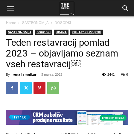
Home
GASTRONOMIJA
DOGODKI
GASTRONOMIJA
DOGODKI
HRANA
KUHARSKI MOJSTRI
Teden restavracij pomlad
2023 – objavljamo seznam
vseh restavracij￼
By
Irena Jamnikar
-
5 marca, 2023
2442
0