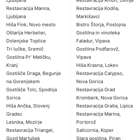
Ljubljana
Restavracija Amon, Olimje
Restavracija Manna,
Restavracija Kodila,
Ljubljana
Markišavci
Hiša Fink, Novo mesto
Bistro Štorja, Postojna
Oštarija Herbelier,
Gostilna in vinoteka
Dolenjske Toplice
Faladur, Vipava
Tri lučke, Sremič
Gostilna Podfarovž,
Gostilna Pr’ Matičku,
Vipava
Kranj
Hiša Krasna, Lokev
Gostišče Draga, Begunje
Restavracija Calypso,
na Gorenjskem
Nova Gorica
Gostišče Tolc, Spodnja
Restavracija Grad
Sorica
Kromberk, Nova Gorica
Hiša Ančka, Slovenj
Restavracija Gratia, Lipica
Gradec
Restavracija Marina,
Lesnika, Mozirje
Portorož
Restavracija Triangel,
Salicornia, Koper
Gozd Martuljek
Stara gostilna, Piran