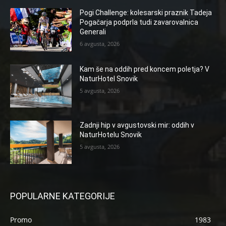
Pogi Challenge: kolesarski praznik Tadeja
Pogačarja podprla tudi zavarovalnica
Generali
6 avgusta, 2026
Kam še na oddih pred koncem poletja? V
NaturHotel Snovik
5 avgusta, 2026
Zadnji hip v avgustovski mir: oddih v
NaturHotelu Snovik
5 avgusta, 2026
POPULARNE KATEGORIJE
Promo
1983