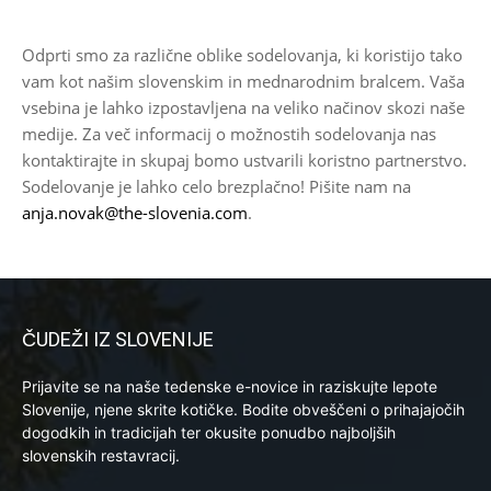
Odprti smo za različne oblike sodelovanja, ki koristijo tako
vam kot našim slovenskim in mednarodnim bralcem. Vaša
vsebina je lahko izpostavljena na veliko načinov skozi naše
medije. Za več informacij o možnostih sodelovanja nas
kontaktirajte in skupaj bomo ustvarili koristno partnerstvo.
Sodelovanje je lahko celo brezplačno! Pišite nam na
anja.novak@the-slovenia.com
.
ČUDEŽI IZ SLOVENIJE
Prijavite se na naše tedenske e-novice in raziskujte lepote
Slovenije, njene skrite kotičke. Bodite obveščeni o prihajajočih
dogodkih in tradicijah ter okusite ponudbo najboljših
slovenskih restavracij.