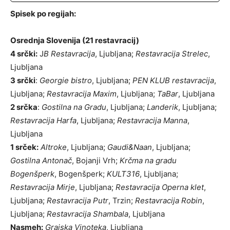
Spisek po regijah:
Osrednja Slovenija (21 restavracij)
4 srčki:
J
B Restavracija
, Ljubljana;
Restavracija Strelec
,
Ljubljana
3 srčki
:
Georgie bistro
, Ljubljana;
PEN KLUB restavracija
,
Ljubljana;
Restavracija Maxim
, Ljubljana;
TaBar
, Ljubljana
2 srčka
:
Gostilna na Gradu
, Ljubljana;
Landerik
, Ljubljana;
Restavracija
Harfa
, Ljubljana;
Restavracija Manna
,
Ljubljana
1 srček:
Altroke
, Ljubljana;
Gaudi&Naan
, Ljubljana;
Gostilna Antonač
, Bojanji Vrh;
Krčma na gradu
Bogenšperk
, Bogenšperk;
KULT316
, Ljubljana;
Restavracija Mirje
, Ljubljana;
Restavracija Operna klet
,
Ljubljana;
Restavracija Putr
, Trzin;
Restavracija Robin
,
Ljubljana;
Restavracija Shambala
, Ljubljana
Nasmeh:
Grajska Vinoteka
, Ljubljana