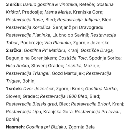
3
srčki
:
Danilo gostilna & vinoteka
, Reteče;
Gostilna
Krištof
, Predoslje;
Mama Marija
, Kranjska Gora;
Restavracija Rose
, Bled;
Restavracija Julijana
, Bled;
Restavracija Korošica
, Šentjanž pri Dravogradu;
Restavracija
Planinka
, Ljubno ob Savinji;
Restavracija
Tabor
, Podbrezje;
Vila
Planinka
, Zgornje Jezersko
2 srčka
:
Gostilna Pr’ Matičku,
Kranj;
Gostišče Draga,
Begunje na Gorenjskem;
Gostišče
Tolc
, Spodnja Sorica;
Hiša Ančka
, Slovenj Gradec;
Lesnika
, Mozirje;
Restavracija Triangel
, Gozd Martuljek;
Restavracija
Triglav
, Bohinj
1 srček:
Dvor Jezeršek
, Zgornji Brnik;
Gostilna Murko
,
Slovenj Gradec;
Restavracija 1906
Bled
, Bled;
Restavracija Blejski grad
, Bled;
Restavracija Brioni
, Kranj;
Restavracija Lipa
, Kranjska Gora;
Restavracija Pri lovcu
,
Bohinj
Nasmeh:
Gostilna pri Bizjaku
, Zgornja Bela