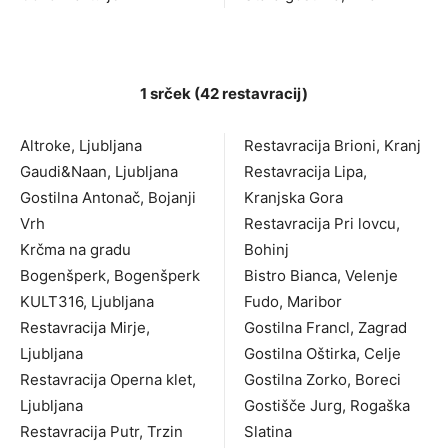
1 srček (42 restavracij)
Altroke, Ljubljana
Restavracija Brioni, Kranj
Gaudi&Naan, Ljubljana
Restavracija Lipa,
Gostilna Antonač, Bojanji
Kranjska Gora
Vrh
Restavracija Pri lovcu,
Krčma na gradu
Bohinj
Bogenšperk, Bogenšperk
Bistro Bianca, Velenje
KULT316, Ljubljana
Fudo, Maribor
Restavracija Mirje,
Gostilna Francl, Zagrad
Ljubljana
Gostilna Oštirka, Celje
Restavracija Operna klet,
Gostilna Zorko, Boreci
Ljubljana
Gostišče Jurg, Rogaška
Restavracija Putr, Trzin
Slatina