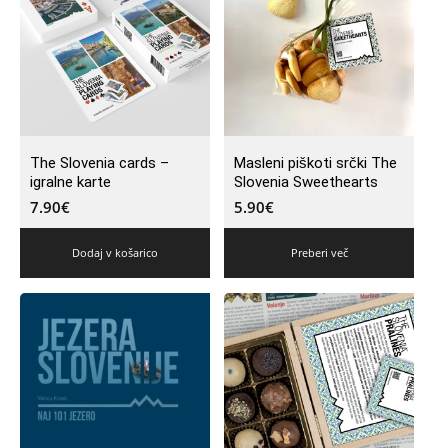
The Slovenia cards –
Masleni piškoti srčki The
igralne karte
Slovenia Sweethearts
7.90
€
5.90
€
Dodaj v košarico
Preberi več