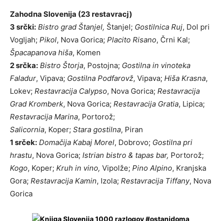
Zahodna Slovenija (23 restavracj)
3 srčki:
Bistro grad Štanjel,
Štanjel;
Gostilnica Ruj
, Dol pri
Vogljah;
Pikol
, Nova Gorica;
Placito Risano
, Črni Kal;
Špacapanova hiša
, Komen
2 srčka:
Bistro Štorja
, Postojna;
Gostilna in vinoteka
Faladur
, Vipava;
Gostilna Podfarovž
, Vipava;
Hiša Krasna
,
Lokev;
Restavracija Calypso
, Nova Gorica;
Restavracija
Grad Kromberk
, Nova Gorica;
Restavracija Gratia
, Lipica;
Restavracija Marina
, Portorož;
Salicornia
, Koper;
Stara gostilna
, Piran
1 srček:
Domačija Kabaj Morel
, Dobrovo;
Gostilna pri
hrastu
, Nova Gorica;
Istrian bistro &
tapas bar,
Portorož;
Kogo
, Koper;
Kruh in vino,
Vipolže;
Pino Alpino
, Kranjska
Gora;
Restavracija Kamin
, Izola;
Restavracija Tiffany
, Nova
Gorica