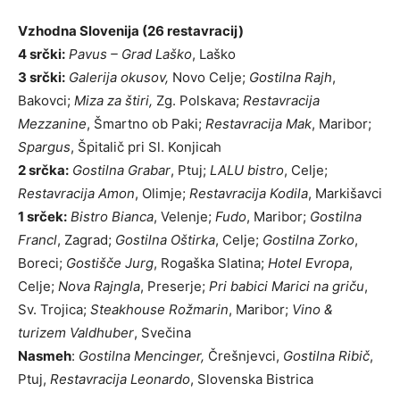
Vzhodna Slovenija (26 restavracij)
4 srčki:
Pavus – Grad Laško
, Laško
3 srčki:
Galerija okusov,
Novo Celje;
Gostilna Rajh
,
Bakovci;
Miza za štiri,
Zg. Polskava;
Restavracija
Mezzanine
, Šmartno ob Paki;
Restavracija Mak
, Maribor;
Spargus
, Špitalič pri Sl. Konjicah
2 srčka:
Gostilna Grabar
, Ptuj;
LALU
bistro
, Celje;
Restavracija Amon
, Olimje;
Restavracija Kodila
, Markišavci
1 srček:
Bistro Bianca
, Velenje;
Fudo
, Maribor;
Gostilna
Francl
, Zagrad;
Gostilna Oštirka
, Celje;
Gostilna Zorko
,
Boreci;
Gostišče Jurg
, Rogaška Slatina;
Hotel Evropa
,
Celje;
Nova
Rajngla
, Preserje;
Pri babici Marici na griču
,
Sv. Trojica;
Steakhouse Rožmarin
, Maribor;
Vino &
turizem Valdhuber
, Svečina
Nasmeh
:
Gostilna Mencinger,
Črešnjevci,
Gostilna Ribič
,
Ptuj,
Restavracija Leonardo
, Slovenska Bistrica