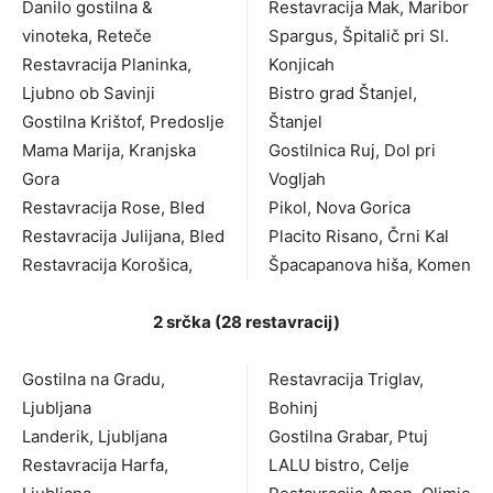
Danilo gostilna &
Restavracija Mak, Maribor
vinoteka, Reteče
Spargus, Špitalič pri Sl.
Restavracija Planinka,
Konjicah
Ljubno ob Savinji
Bistro grad Štanjel,
Gostilna Krištof, Predoslje
Štanjel
Mama Marija, Kranjska
Gostilnica Ruj, Dol pri
Gora
Vogljah
Restavracija Rose, Bled
Pikol, Nova Gorica
Restavracija Julijana, Bled
Placito Risano, Črni Kal
Restavracija Korošica,
Špacapanova hiša, Komen
2 srčka (28 restavracij)
Gostilna na Gradu,
Restavracija Triglav,
Ljubljana
Bohinj
Landerik, Ljubljana
Gostilna Grabar, Ptuj
Restavracija Harfa,
LALU bistro, Celje