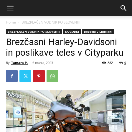
Home
BREZPLAČEN VODNIK PO SLOVENIJI
BREZPLAČEN VODNIK PO SLOVENIJI
DOGODKI
Dogodki v Ljubljani
Brezčasni Harley-Davidsoni
in poslikave teles v Cityparku
By
Tamara P.
-
6 marca, 2023
882
0