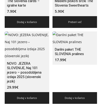
The Slovenia cards –
Masleni piškoti srčki The
igralne karte
Slovenia Sweethearts
7.90
€
5.90
€
Dodaj v košarico
Preberi več
Darilni paket THE
SLOVENIA pralines
17.99
€
NOVO: JEZERA
SLOVENIJE, Naj 101
jezero – posodobljena
izdaja 2025 (slovenski
jezik)
29.99
€
Dodaj v košarico
Dodaj v košarico