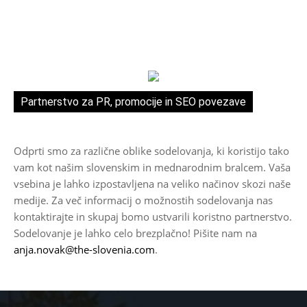
Partnerstvo za PR, promocije in SEO povezave
Odprti smo za različne oblike sodelovanja, ki koristijo tako
vam kot našim slovenskim in mednarodnim bralcem. Vaša
vsebina je lahko izpostavljena na veliko načinov skozi naše
medije. Za več informacij o možnostih sodelovanja nas
kontaktirajte in skupaj bomo ustvarili koristno partnerstvo.
Sodelovanje je lahko celo brezplačno! Pišite nam na
anja.novak@the-slovenia.com
.