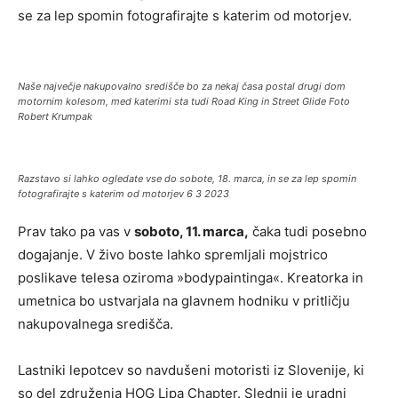
se za lep spomin fotografirajte s katerim od motorjev.
Naše največje nakupovalno središče bo za nekaj časa postal drugi dom
motornim kolesom, med katerimi sta tudi Road King in Street Glide Foto
Robert Krumpak
Razstavo si lahko ogledate vse do sobote, 18. marca, in se za lep spomin
fotografirajte s katerim od motorjev 6 3 2023
Prav tako pa vas v
soboto, 11. marca,
čaka tudi posebno
dogajanje. V živo boste lahko spremljali mojstrico
poslikave telesa oziroma »bodypaintinga«. Kreatorka in
umetnica bo ustvarjala na glavnem hodniku v pritličju
nakupovalnega središča.
Lastniki lepotcev so navdušeni motoristi iz Slovenije, ki
so del združenja HOG Lipa Chapter. Slednji je uradni