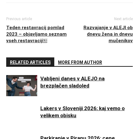
Previous article
Next article
Teden restavracij pomlad
Razvajanje v ALEJI ob
2023 – objavljamo seznam
dnevu žena in dnevu
vseh restavracij￼
mučenikov
RELATED ARTICLES
MORE FROM AUTHOR
Vabljeni danes v ALEJO na
brezplačen sladoled
Lakers v Sloveniji 2026: kaj vemo o
velikem obisku
Parkiranje v Piranu 2026: cene,