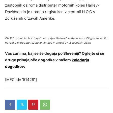
zastopnik oziroma distributer motornih koles Harley-
Davidson in je uradno registriran v centrali H.O.G v
Združenih državah Amerike.
Ob 120. obletnici brezčasnih motorjev Harley-Davidson vas v Cityparku vabijo
na redko in bogato razstavo vintage motociklov iz zasebnih zbirk
Vas zanima, kaj se še dogaja po Sloveniji? Oglejte si še
druge prihajajoče dogodke v našem
koledarju
dogodkov
:
[MEC id=”51428″]