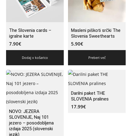
The Slovenia cards –
Masleni piškoti srčki The
igralne karte
Slovenia Sweethearts
7.90
€
5.90
€
Dodaj v košarico
Preberi več
Darilni paket THE
SLOVENIA pralines
17.99
€
NOVO: JEZERA
SLOVENIJE, Naj 101
jezero – posodobljena
izdaja 2025 (slovenski
jezik)