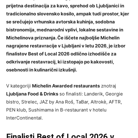
prijetna destinacija za kavo, sprehod ob Ljubljanici in
tradicionalno slovensko kosilo, ampak tudi prostor, kjer
se srečujejo vrhunska avtorska kuhinja, sodobna
bistronomija, mednarodni vplivi, lokalne sestavine in
Michelinova priznanja. Če iščete najboljše Michelin
nagrajene restavracije v Ljubljani v letu 2026, je izbor
finalistov Best of Local 2026 odlično izhodišče za
odkrivanje restavracij, ki izstopajo po kakovosti,
osebnosti in kulinarični izkušnji.
V kategoriji
Michelin Awarded restaurants
znotraj
Ljubljana Food & Drinks
so finalisti: Landerik, Georgie
bistro, Strelec, JAZ by Ana Roš, TaBar, Altrokè, AFTR,
PEN klub, Sushimama in B-restaurant v hotelu
InterContinental.
Finalisti Best of Local 2026 v