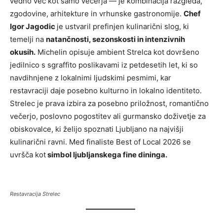
vedno več kot samo večerja — je kombinacija razgleda,
zgodovine, arhitekture in vrhunske gastronomije.
Chef
Igor Jagodic
je ustvaril prefinjen kulinarični slog, ki
temelji na
natančnosti, sezonskosti in intenzivnih
okusih.
Michelin opisuje ambient Strelca kot dovršeno
jedilnico s sgraffito poslikavami iz petdesetih let, ki so
navdihnjene z lokalnimi ljudskimi pesmimi, kar
restavraciji daje posebno kulturno in lokalno identiteto.
Strelec je prava izbira za posebno priložnost, romantično
večerjo, poslovno pogostitev ali gurmansko doživetje za
obiskovalce, ki želijo spoznati Ljubljano na najvišji
kulinarični ravni. Med finaliste Best of Local 2026 se
uvršča kot
simbol ljubljanskega fine dininga.
Restavracija Strelec