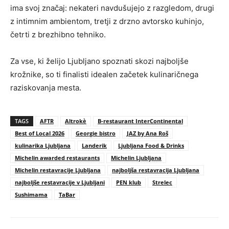
ima svoj značaj: nekateri navdušujejo z razgledom, drugi
z intimnim ambientom, tretji z drzno avtorsko kuhinjo,
četrti z brezhibno tehniko.
Za vse, ki želijo Ljubljano spoznati skozi najboljše
krožnike, so ti finalisti idealen začetek kulinaričnega
raziskovanja mesta.
TAGS
AFTR
Altrokè
B-restaurant InterContinental
Best of Local 2026
Georgie bistro
JAZ by Ana Roš
kulinarika Ljubljana
Landerik
Ljubljana Food & Drinks
Michelin awarded restaurants
Michelin Ljubljana
Michelin restavracije Ljubljana
najboljša restavracija Ljubljana
najboljše restavracije v Ljubljani
PEN klub
Strelec
Sushimama
TaBar