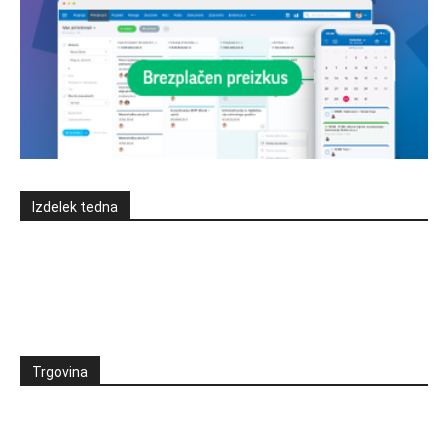
Izdelek tedna
Trgovina