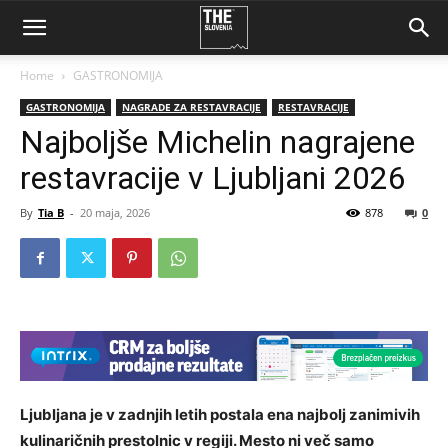
Home
GASTRONOMIJA
GASTRONOMIJA
NAGRADE ZA RESTAVRACIJE
RESTAVRACIJE
Najboljše Michelin nagrajene
restavracije v Ljubljani 2026
By
Tia B
-
20 maja, 2026
878
0
Ljubljana je v zadnjih letih postala ena najbolj zanimivih
kulinaričnih prestolnic v regiji. Mesto ni več samo