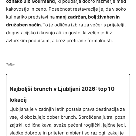
oznako Bib Gourmand
, ki poudarja dobro razmerje med
kakovostjo in ceno. Posebnost restavracije je, da visoko
kulinariko predstavi na
manj zadržan, bolj živahen in
družaben način.
To je odlična izbira za večer s prijatelji,
degustacijsko izkušnjo ali za goste, ki želijo jedi z
avtorskim podpisom, a brez pretirane formalnosti.
TaBar
Najboljši brunch v Ljubljani 2026: top 10
lokacij
Ljubljana je v zadnjih letih postala prava destinacija za
vse, ki obožujejo dober brunch. Sproščena jutra, pozni
zajtrki, odlična kava, sveže pečeni rogljički, jajčne jedi,
sladke dobrote in prijeten ambient so razlogi, zakaj je