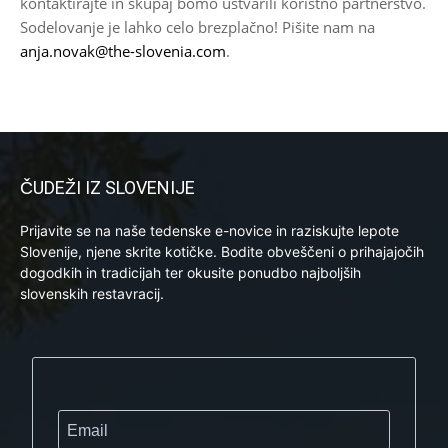
kontaktirajte in skupaj bomo ustvarili koristno partnerstvo.
Sodelovanje je lahko celo brezplačno! Pišite nam na
anja.novak@the-slovenia.com
.
ČUDEŽI IZ SLOVENIJE
Prijavite se na naše tedenske e-novice in raziskujte lepote
Slovenije, njene skrite kotičke. Bodite obveščeni o prihajajočih
dogodkih in tradicijah ter okusite ponudbo najboljših
slovenskih restavracij.