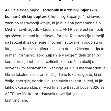
AFTR
je eden najbolj
sodobnih in drznih ljubljanskih
kulinaričnih konceptov
. Chef Jorg Zupan je širši javnosti
znan po restavraciji Atelje, ki je bila ena pomembnejših
Michelinovih zgodb v Ljubljani, z AFTR pa je ustvaril bolj
sproščen, mestni in delitveni format. Restavracija temelji
na krožnikih za deljenje, močnem avtorskem podpisu in
ideji, da vrhunska kulinarika lahko deluje živahno, odprto
in manj formalno.
Jorg Zupan
je v svojem delu znan po
kombiniranju tehnik iz različnih kulinaričnih okolij s
slovenskimi sestavinami, kar daje AFTR-u mednaroden, a
hkrati lokalno zasidran značaj. To je lokal za goste, ki si
želijo energije, dobrih vin, zanimivih tekstur in jedi, ki jih
lahko okušajo skupaj. Med finaliste Best of Local 2026 se
AFTR uvršča kot predstavnik nove ljubljanske
bistronomije.