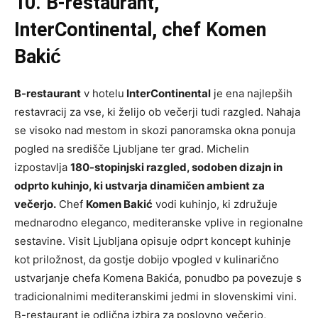
10. B-restaurant,
InterContinental, chef Komen
Bakić
B-restaurant
v hotelu
InterContinental
je ena najlepših
restavracij za vse, ki želijo ob večerji tudi razgled. Nahaja
se visoko nad mestom in skozi panoramska okna ponuja
pogled na središče Ljubljane ter grad. Michelin
izpostavlja
180-stopinjski razgled, sodoben dizajn in
odprto kuhinjo, ki ustvarja dinamičen ambient za
večerjo.
Chef
Komen Bakić
vodi kuhinjo, ki združuje
mednarodno eleganco, mediteranske vplive in regionalne
sestavine. Visit Ljubljana opisuje odprt koncept kuhinje
kot priložnost, da gostje dobijo vpogled v kulinarično
ustvarjanje chefa Komena Bakića, ponudbo pa povezuje s
tradicionalnimi mediteranskimi jedmi in slovenskimi vini.
B-restaurant je odlična izbira za poslovno večerjo,