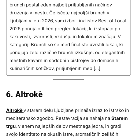
brunch postal eden najbolj priljubljenih načinov
druženja v mestu. Če iščete najboljši brunch v
Ljubljani v letu 2026, vam izbor finalistov Best of Local
2026 ponuja odličen pregled lokacij, ki izstopajo po
kakovosti, izvirnosti, vzdušju in lokalnem značaju. V
kategoriji Brunch so se med finaliste uvrstili lokali, ki
ponujajo zelo različne brunch izkušnje: od elegantnih
mestnih kavarn in sodobnih bistrojev do domačnih
kulinaričnih kotičkov, priljubljenih med […]
6. Altrokè
Altrokè
v starem delu Ljubljane prinaša izrazito istrsko in
mediteransko zgodbo. Restavracija se nahaja na
Starem
trgu
, v enem najlepših delov mestnega jedra, in gradi
svojo identiteto na okusih Istre, aromatičnih zeliščih,