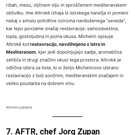
ribah, mesu, oljčnem olju in sproščenem mediteranskem
občutku. Ime Altrokè izhaja iz istrskega narečja in pomeni
nekaj v smislu potrditve oziroma navdušenega “seveda”,
kar lepo povzame značaj restavracije: samozavestna,
topla, gostoljubna in polna okusa. Michelin opisuje
Altrokè kot
restavracijo, navdihnjeno z Istro in
Mediteranom
, kjer jedi dopolnjujejo sadje, aromatična
zelišča in drugi značilni okusi tega prostora. Altrokè je
odlična izbira za tiste, ki si želijo Michelinovo izbrano
restavracijo z bolj sončnim, mediteranskim značajem in
veliko poudarka na dobrem vinu.
Altroke Ljubljana
7. AFTR, chef Jorg Zupan