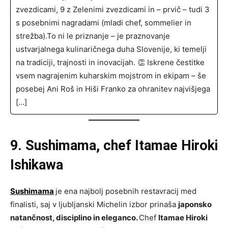
zvezdicami, 9 z Zelenimi zvezdicami in – prvič – tudi 3
s posebnimi nagradami (mladi chef, sommelier in
strežba).To ni le priznanje – je praznovanje
ustvarjalnega kulinaričnega duha Slovenije, ki temelji
na tradiciji, trajnosti in inovacijah. 👏 Iskrene čestitke
vsem nagrajenim kuharskim mojstrom in ekipam – še
posebej Ani Roš in Hiši Franko za ohranitev najvišjega
[…]
9. Sushimama, chef Itamae Hiroki
Ishikawa
Sushimama
je ena najbolj posebnih restavracij med
finalisti, saj v ljubljanski Michelin izbor prinaša
japonsko
natančnost, disciplino in eleganco.
Chef
Itamae Hiroki