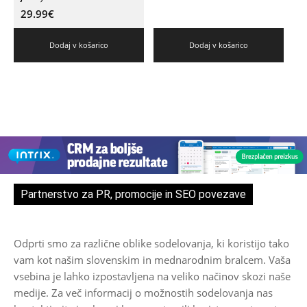
29.99
€
Dodaj v košarico
Dodaj v košarico
Partnerstvo za PR, promocije in SEO povezave
Odprti smo za različne oblike sodelovanja, ki koristijo tako
vam kot našim slovenskim in mednarodnim bralcem. Vaša
vsebina je lahko izpostavljena na veliko načinov skozi naše
medije. Za več informacij o možnostih sodelovanja nas