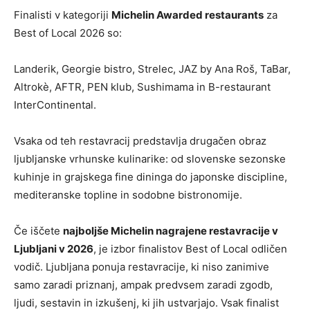
Finalisti v kategoriji
Michelin Awarded restaurants
za
Best of Local 2026 so:
Landerik, Georgie bistro, Strelec, JAZ by Ana Roš, TaBar,
Altrokè, AFTR, PEN klub, Sushimama in B-restaurant
InterContinental.
Vsaka od teh restavracij predstavlja drugačen obraz
ljubljanske vrhunske kulinarike: od slovenske sezonske
kuhinje in grajskega fine dininga do japonske discipline,
mediteranske topline in sodobne bistronomije.
Če iščete
najboljše Michelin nagrajene restavracije v
Ljubljani v 2026
, je izbor finalistov Best of Local odličen
vodič. Ljubljana ponuja restavracije, ki niso zanimive
samo zaradi priznanj, ampak predvsem zaradi zgodb,
ljudi, sestavin in izkušenj, ki jih ustvarjajo. Vsak finalist