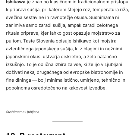
Ishikawa
je znan po klasičnem in tradicionalnem pristopu
k pripravi sušija, pri katerem štejejo rez, temperatura riža,
svežina sestavine in ravnotežje okusa. Sushimama ni
zanimiva samo zaradi sušija, ampak zaradi celotnega
rituala priprave, kjer lahko gost opazuje mojstrstvo za
pultom. Taste Slovenia opisuje Ishikawo kot mojstra
avtentičnega japonskega sušija, ki z blagimi in nežnimi
japonskimi okusi ustvarja diskretno, a zelo natančno
izkušnjo. To je odlična izbira za vse, ki želijo v Ljubljani
doživeti nekaj drugačnega od evropske bistronomije in
fine dininga — bolj minimalistično, umirjeno, tehnično in
popolnoma osredotočeno na kakovost izvedbe.
Sushimama Ljubljana