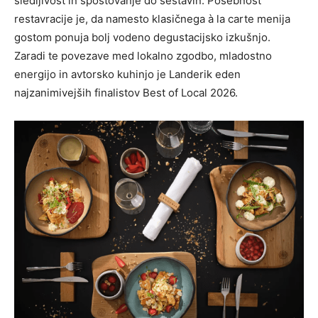
sledljivost in spoštovanje do sestavin. Posebnost
restavracije je, da namesto klasičnega à la carte menija
gostom ponuja bolj vodeno degustacijsko izkušnjo.
Zaradi te povezave med lokalno zgodbo, mladostno
energijo in avtorsko kuhinjo je Landerik eden
najzanimivejših finalistov Best of Local 2026.