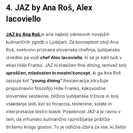
4. JAZ by Ana Roš, Alex
Iacoviello
JAZ by Ana Roš
je ena najbolj odmevnih novejših
kulinaričnih zgodb v Ljubljani. Za konceptom stoji Ana
Roš, svetovno priznana slovenska chefinja, ljubljansko
izvedbo pa vodi
chef Alex Iacoviello
, ki se je kalil tudi v
ekipi Hiše Franko. JAZ ni klasičen fine dining, temveč bolj
sproščen, mladosten in mestni koncept
, ki ga Ana Roš
opisuje kot
“young dining”.
Restavracija združuje
prepoznavno filozofijo Hiše Franko, kakovostne
slovenske sestavine, bližino ljubljanske tržnice in bolj
vsakdanje jedi, kot so focaccia, testenine, solate in
interpretacije bistro klasik. Posebnost JAZ-a je ravno v
tem, da vrhunsko kulinarično razmišljanje približa
širšemu krogu gostov. To je odlična izbira za vse, ki želijo