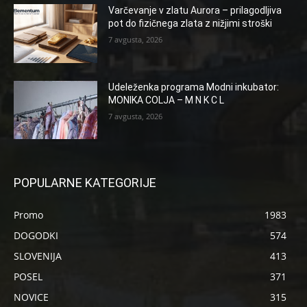
Varčevanje v zlatu Aurora – prilagodljiva
pot do fizičnega zlata z nižjimi stroški
7 avgusta, 2026
Udeleženka programa Modni inkubator:
MONIKA COLJA – M N K C L
7 avgusta, 2026
POPULARNE KATEGORIJE
Promo
1983
DOGODKI
574
SLOVENIJA
413
POSEL
371
NOVICE
315