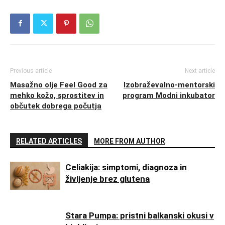
Previous article
Next article
Masažno olje Feel Good za
Izobraževalno-mentorski
mehko kožo, sprostitev in
program Modni inkubator
občutek dobrega počutja
RELATED ARTICLES
MORE FROM AUTHOR
Celiakija: simptomi, diagnoza in
življenje brez glutena
Stara Pumpa: pristni balkanski okusi v