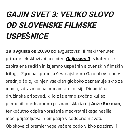
GAJIN SVET 3: VELIKO SLOVO
OD SLOVENSKE FILMSKE
USPEŠNICE
28. avgusta ob 20.30
bo avgustovski filmski trenutek
pripadel ekskluzivni premieri
Gajin svet 3
, s katero se
zapira ena redkih in izjemno uspešnih slovenskih filmskih
trilogij. Zgodba spremlja šestnajstletno Gajo ob vstopu v
srednjo šolo, ko njen vsakdan globoko zaznamuje skrb za
mamo, zdravnico na humanitarni misiji. Dinamična
družinska pripoved, ki jo z izjemno zvočno kuliso
plemeniti mednarodno priznani skladatelj
Anže Rozman
,
tenkočutno odpira vprašanja medvrstniškega nasilja,
moči prijateljstva in empatije v sodobnem svetu.
Obiskovalci premiernega večera bodo v živo pozdravili