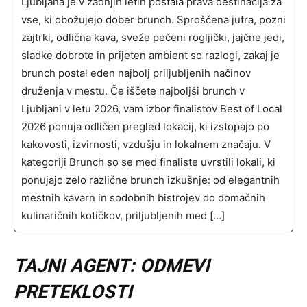
Ljubljana je v zadnjih letih postala prava destinacija za
vse, ki obožujejo dober brunch. Sproščena jutra, pozni
zajtrki, odlična kava, sveže pečeni rogljički, jajčne jedi,
sladke dobrote in prijeten ambient so razlogi, zakaj je
brunch postal eden najbolj priljubljenih načinov
druženja v mestu. Če iščete najboljši brunch v
Ljubljani v letu 2026, vam izbor finalistov Best of Local
2026 ponuja odličen pregled lokacij, ki izstopajo po
kakovosti, izvirnosti, vzdušju in lokalnem značaju. V
kategoriji Brunch so se med finaliste uvrstili lokali, ki
ponujajo zelo različne brunch izkušnje: od elegantnih
mestnih kavarn in sodobnih bistrojev do domačnih
kulinaričnih kotičkov, priljubljenih med […]
TAJNI AGENT: ODMEVI
PRETEKLOSTI