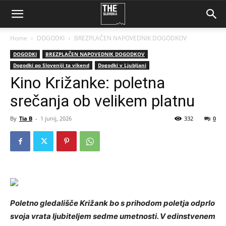
Home
DOGODKI
BREZPLAČEN NAPOVEDNIK DOGODKOV
DOGODKI
BREZPLAČEN NAPOVEDNIK DOGODKOV
Dogodki po Sloveniji ta vikend
Dogodki v Ljubljani
Kino Križanke: poletna
srečanja ob velikem platnu
By
Tia B
-
1 junij, 2026
332
0
Poletno gledališče Križank bo s prihodom poletja odprlo
svoja vrata ljubiteljem sedme umetnosti. V edinstvenem