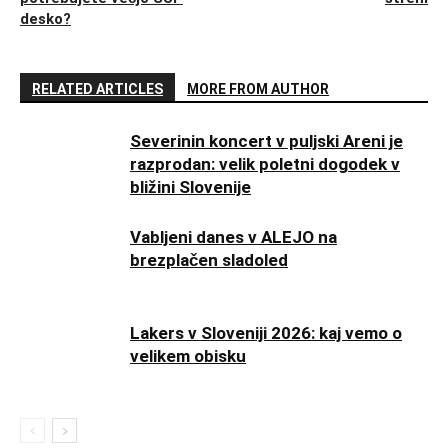
desko?
RELATED ARTICLES
MORE FROM AUTHOR
Severinin koncert v puljski Areni je
razprodan: velik poletni dogodek v
bližini Slovenije
Vabljeni danes v ALEJO na
brezplačen sladoled
Lakers v Sloveniji 2026: kaj vemo o
velikem obisku