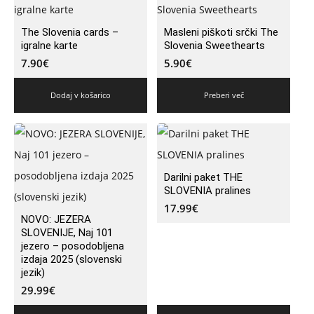
The Slovenia cards –
Masleni piškoti srčki The
igralne karte
Slovenia Sweethearts
7.90
€
5.90
€
Dodaj v košarico
Preberi več
Darilni paket THE
SLOVENIA pralines
17.99
€
NOVO: JEZERA
SLOVENIJE, Naj 101
jezero – posodobljena
izdaja 2025 (slovenski
jezik)
29.99
€