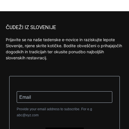
ČUDEŽI IZ SLOVENIJE
Prijavite se na naše tedenske e-novice in raziskujte lepote
Slovenije, njene skrite kotičke. Bodite obveščeni o prihajajočih
dogodkih in tradicijah ter okusite ponudbo najboljših
slovenskih restavracij.
Provide your email address to subscribe. For e.g
abc@xyz.com