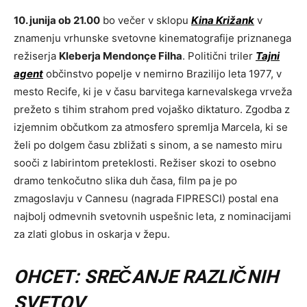
10. junija ob 21.00
bo večer v sklopu
Kina Križank
v
znamenju vrhunske svetovne kinematografije priznanega
režiserja
Kleberja Mendonçe Filha
. Politični triler
Tajni
agent
občinstvo popelje v nemirno Brazilijo leta 1977, v
mesto Recife, ki je v času barvitega karnevalskega vrveža
prežeto s tihim strahom pred vojaško diktaturo. Zgodba z
izjemnim občutkom za atmosfero spremlja Marcela, ki se
želi po dolgem času zbližati s sinom, a se namesto miru
sooči z labirintom preteklosti. Režiser skozi to osebno
dramo tenkočutno slika duh časa, film pa je po
zmagoslavju v Cannesu (nagrada FIPRESCI) postal ena
najbolj odmevnih svetovnih uspešnic leta, z nominacijami
za zlati globus in oskarja v žepu.
OHCET: SREČANJE RAZLIČNIH
SVETOV