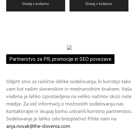
Dodaj v košarico
Dodaj v košarico
Partnerstvo za PR, promocije in SEO povezave
Odprti smo za različne oblike sodelovanja, ki koristijo tako
vam kot našim slovenskim in mednarodnim bralcem. Vaša
vsebina je lahko izpostavljena na veliko načinov skozi naše
medije. Za več informacij o možnostih sodelovanja nas
kontaktirajte in skupaj bomo ustvarili koristno partnerstvo.
Sodelovanje je lahko celo brezplačno! Pišite nam na
anja.novak@the-slovenia.com
.