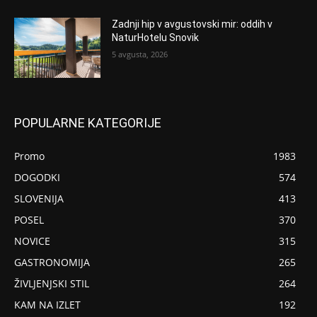
Zadnji hip v avgustovski mir: oddih v
NaturHotelu Snovik
5 avgusta, 2026
POPULARNE KATEGORIJE
Promo
1983
DOGODKI
574
SLOVENIJA
413
POSEL
370
NOVICE
315
GASTRONOMIJA
265
ŽIVLJENJSKI STIL
264
KAM NA IZLET
192