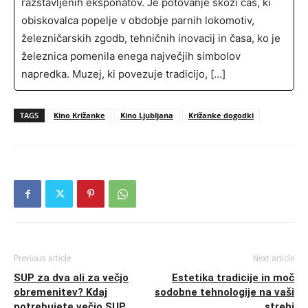
razstavljenih eksponatov. Je potovanje skozi čas, ki
obiskovalca popelje v obdobje parnih lokomotiv,
železničarskih zgodb, tehničnih inovacij in časa, ko je
železnica pomenila enega največjih simbolov
napredka. Muzej, ki povezuje tradicijo, […]
TAGS
Kino Križanke
Kino Ljubljana
Križanke dogodki
Previous article
Next article
SUP za dva ali za večjo
Estetika tradicije in moč
obremenitev? Kdaj
sodobne tehnologije na vaši
potrebujete večjo SUP
strehi