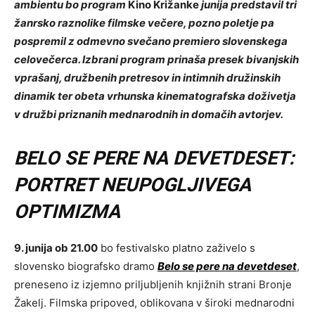
ambientu bo program
Kino Križanke
junija predstavil tri
žanrsko raznolike filmske večere, pozno poletje pa
pospremil z odmevno svečano premiero slovenskega
celovečerca. Izbrani program prinaša presek bivanjskih
vprašanj, družbenih pretresov in intimnih družinskih
dinamik ter obeta vrhunska kinematografska doživetja
v družbi priznanih mednarodnih in domačih avtorjev.
BELO SE PERE NA DEVETDESET:
PORTRET NEUPOGLJIVEGA
OPTIMIZMA
9. junija ob 21.00
bo festivalsko platno zaživelo s
slovensko biografsko dramo
Belo se pere na devetdeset
,
preneseno iz izjemno priljubljenih knjižnih strani Bronje
Žakelj. Filmska pripoved, oblikovana v široki mednarodni