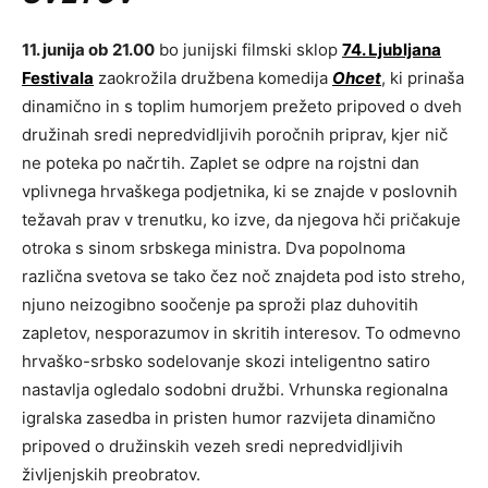
11. junija ob 21.00
bo junijski filmski sklop
74. Ljubljana
Festivala
zaokrožila družbena komedija
Ohcet
, ki prinaša
dinamično in s toplim humorjem prežeto pripoved o dveh
družinah sredi nepredvidljivih poročnih priprav, kjer nič
ne poteka po načrtih. Zaplet se odpre na rojstni dan
vplivnega hrvaškega podjetnika, ki se znajde v poslovnih
težavah prav v trenutku, ko izve, da njegova hči pričakuje
otroka s sinom srbskega ministra. Dva popolnoma
različna svetova se tako čez noč znajdeta pod isto streho,
njuno neizogibno soočenje pa sproži plaz duhovitih
zapletov, nesporazumov in skritih interesov. To odmevno
hrvaško-srbsko sodelovanje skozi inteligentno satiro
nastavlja ogledalo sodobni družbi. Vrhunska regionalna
igralska zasedba in pristen humor razvijeta dinamično
pripoved o družinskih vezeh sredi nepredvidljivih
življenjskih preobratov.