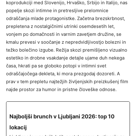
koprodukciji med Slovenijo, Hrvaško, Srbijo in Italijo, nas
popelje skozi intimne in pretresljive prelomnice
odraščanja mlade protagonistke. Začetna brezskrbnost,
prepletena z nostalgičnimi utrinki osemdesetih let,
vonjem po domačnosti in varnim zavetjem družine, se
kmalu prevesi v soočanje z nepredvidljivostjo bolezni in
težko bolečino izgube. Režija skozi premišljeno vizualno
estetiko in drobne vsakdanje detajle ujame duh nekega
časa, hkrati pa se globoko potopi v intimni svet
odraščajočega dekleta, ki mora prezgodaj dozoreti. A
prav v tem prepletu najtežjih življenjskih preizkušenj film
najde prostor za humor in pristne človeške odnose.
Najboljši brunch v Ljubljani 2026: top 10
lokacij