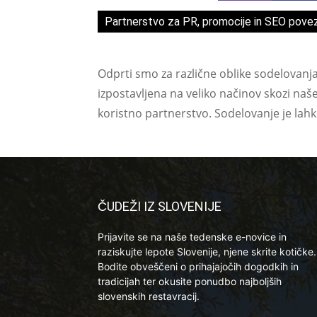
Partnerstvo za PR, promocije in SEO pove
Odprti smo za različne oblike sodelovanj
izpostavljena na veliko načinov skozi naš
koristno partnerstvo. Sodelovanje je lah
ČUDEŽI IZ SLOVENIJE
Prijavite se na naše tedenske e-novice in
raziskujte lepote Slovenije, njene skrite kotičke.
Bodite obveščeni o prihajajočih dogodkih in
tradicijah ter okusite ponudbo najboljših
slovenskih restavracij.