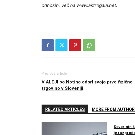
odnosih. Več na www.astrogaia.net.
Previous article
V ALEJI bo Notino odprl svojo prvo fizično
trgovino v Sloveniji
RELATED ARTICLES
MORE FROM AUTHOR
Severinin k
je razproda