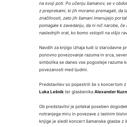
na svoji poti. Po učenju šamanov, se v obd
z preprekami, ki jih moramo premagati, da 
značilnosti, zato jih šamani imenujejo porta
pomagale k zavedanju, da ni nič narobe, če s
naslednjih vrat, ko bomo vstopili na višjo ra
Navdih za knjigo izhaja tudi iz starodavne p
ponovno povezovanje razuma in srca, severa
simbolika se danes vse pogosteje razume kot
povezanosti med ljudmi.
Predstavitev so popestrili še s koncertom z 
Luka Lešnik
ter glasbenika
Alexander Kuzm
Ob predstavitvi je potekal poseben dogodek z
notranjega miru in povezave z lastnim bistvo
knjige je sledil koncert šamanske glasbe z ik