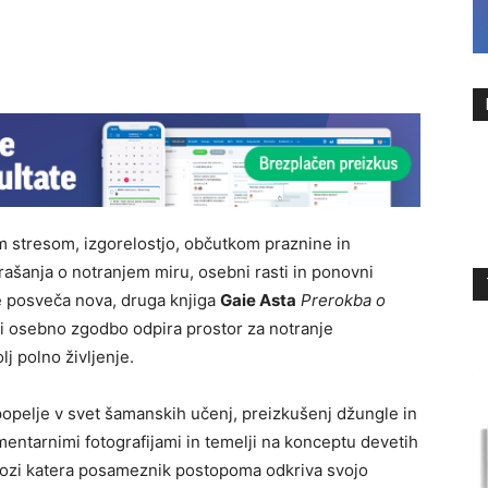
im stresom, izgorelostjo, občutkom praznine in
prašanja o notranjem miru, osebni rasti in ponovni
 posveča nova, druga knjiga
Gaie Asta
Prerokba o
i osebno zgodbo odpira prostor za notranje
j polno življenje.
a popelje v svet šamanskih učenj, preizkušenj džungle in
mentarnimi fotografijami in temelji na konceptu devetih
skozi katera posameznik postopoma odkriva svojo