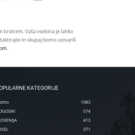
m bralcem. Vaša vsebina je lahko
aktirajte in skupaj bomo ustvarili
com
.
OPULARNE KATEGORIJE
romo
1983
OGODKI
574
LOVENIJA
413
OSEL
371