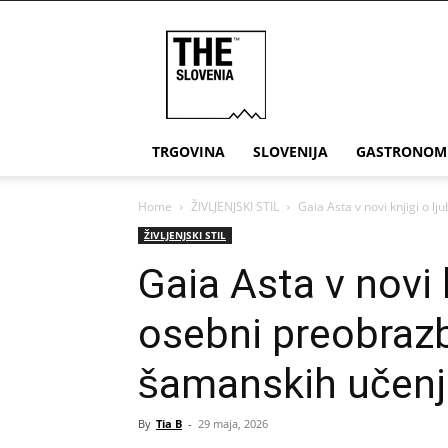
THE
Slovenia
TRGOVINA
SLOVENIJA
GASTRONOM
Home
ŽIVLJENJSKI STIL
Gaia Asta v novi knjigi o lj
ŽIVLJENJSKI STIL
Gaia Asta v novi k
osebni preobrazb
šamanskih učenj
By
Tia B
-
29 maja, 2026