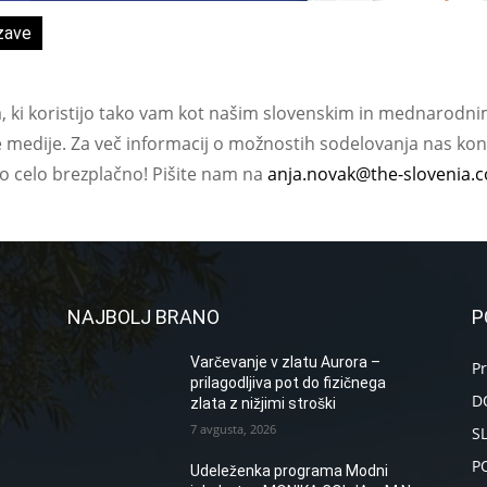
zave
a, ki koristijo tako vam kot našim slovenskim in mednarodni
e medije. Za več informacij o možnostih sodelovanja nas kont
ko celo brezplačno! Pišite nam na
anja.novak@the-slovenia.
NAJBOLJ BRANO
P
Varčevanje v zlatu Aurora –
P
prilagodljiva pot do fizičnega
D
zlata z nižjimi stroški
7 avgusta, 2026
S
P
Udeleženka programa Modni