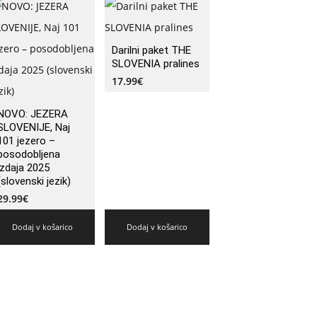
Darilni paket THE
SLOVENIA pralines
17.99
€
NOVO: JEZERA
SLOVENIJE, Naj
101 jezero –
posodobljena
izdaja 2025
(slovenski jezik)
29.99
€
Dodaj v košarico
Dodaj v košarico