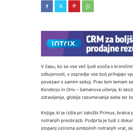
V času, ko se vse več ljudi sooča s kroničn
odtujenosti, v ospredje vse bolj prihajajo v
povezavi s samim seboj. Prav tem temam se
Kondorju in Orlu
– šamanova učenja, ki skoz
zdravljenje, globlje razumevanje sebe ter bol
Knjiga, ki je izšla pri založbi Primus, bralc
notranjih preobrazb. Podprta je tudi z doku
stopenj oziroma simbolnih notranjih vrat, 