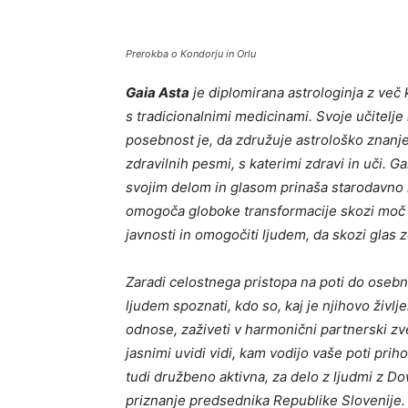
Prerokba o Kondorju in Orlu
Gaia Asta
je diplomirana astrologinja z več
s tradicionalnimi medicinami. Svoje učitelj
posebnost je, da združuje astrološko znanje
zdravilnih pesmi, s katerimi zdravi in uči.
Ga
svojim delom in glasom prinaša starodavno
omogoča globoke transformacije skozi moč zvo
javnosti in omogočiti ljudem, da skozi glas z
Zaradi celostnega pristopa na poti do osebn
ljudem spoznati, kdo so, kaj je njihovo živl
odnose, zaživeti v harmonični partnerski zvez
jasnimi uvidi vidi, kam vodijo vaše poti prih
tudi družbeno aktivna, za delo z ljudmi z 
priznanje predsednika Republike Slovenije. 