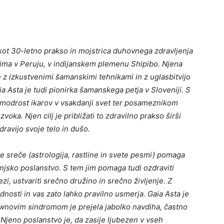
 kot 30-letno prakso in mojstrica duhovnega zdravljenja
e ima v Peruju, v indijanskem plemenu Shipibo. Njena
 z izkustvenimi šamanskimi tehnikami in z uglasbitvijo
ia Asta je tudi pionirka šamanskega petja v Sloveniji. S
 modrost ikarov v vsakdanji svet ter posameznikom
ka. Njen cilj je približati to zdravilno prakso širši
dravijo svoje telo in dušo.
e sreče (astrologija, rastline in svete pesmi) pomaga
jenjsko poslanstvo. S tem jim pomaga tudi ozdraviti
i, ustvariti srečno družino in srečno življenje. Z
odnosti in vas zato lahko pravilno usmerja. Gaia Asta je
Downovim sindromom je prejela jabolko navdiha, častno
Njeno poslanstvo je, da zasije ljubezen v vseh