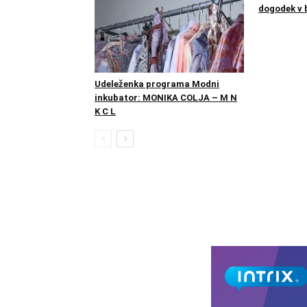
dogodek v b
Udeleženka programa Modni
inkubator: MONIKA COLJA – M N
K C L