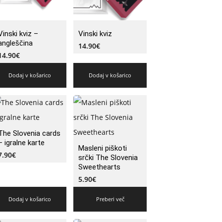
Vinski kviz –
Vinski kviz
angleščina
14.90
€
14.90
€
Dodaj v košarico
Dodaj v košarico
The Slovenia cards
– igralne karte
Masleni piškoti
7.90
€
srčki The Slovenia
Sweethearts
5.90
€
Dodaj v košarico
Preberi več