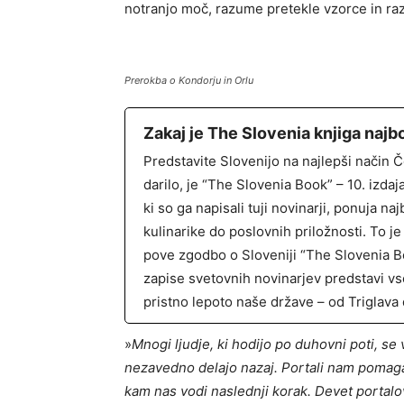
notranjo moč, razume pretekle vzorce in razv
Prerokba o Kondorju in Orlu
Zakaj je The Slovenia knjiga najb
Predstavite Slovenijo na najlepši način 
darilo, je “The Slovenia Book” – 10. izdaj
ki so ga napisali tuji novinarji, ponuja na
kulinarike do poslovnih priložnosti. To je 
pove zgodbo o Sloveniji “The Slovenia Bo
zapise svetovnih novinarjev predstavi vs
pristno lepoto naše države – od Triglava 
»
Mnogi ljudje, ki hodijo po duhovni poti, se 
nezavedno delajo nazaj. Portali nam pomagaj
kam nas vodi naslednji korak. Devet portalov