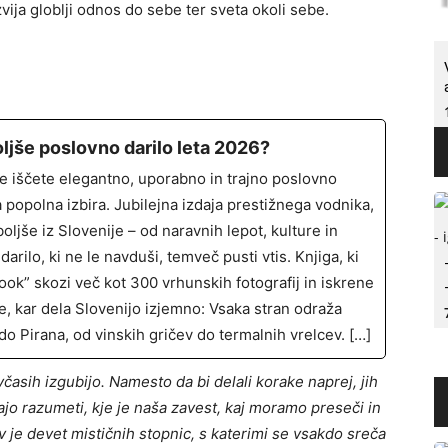
ija globlji odnos do sebe ter sveta okoli sebe.
oljše poslovno darilo leta 2026?
Če iščete elegantno, uporabno in trajno poslovno
a popolna izbira. Jubilejna izdaja prestižnega vodnika,
jboljše iz Slovenije – od naravnih lepot, kulture in
darilo, ki ne le navduši, temveč pusti vtis. Knjiga, ki
ok” skozi več kot 300 vrhunskih fotografij in iskrene
e, kar dela Slovenijo izjemno: Vsaka stran odraža
do Pirana, od vinskih gričev do termalnih vrelcev. […]
včasih izgubijo. Namesto da bi delali korake naprej, jih
o razumeti, kje je naša zavest, kaj moramo preseči in
 je devet mističnih stopnic, s katerimi se vsakdo sreča