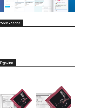
Izdelek tedna
Trgovina