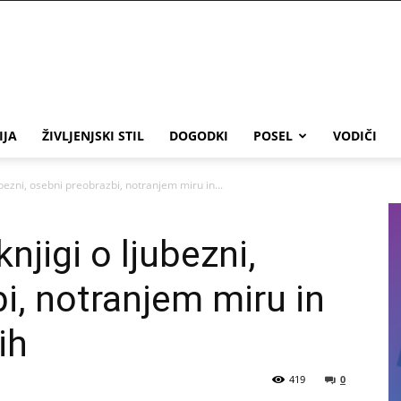
IJA
ŽIVLJENJSKI STIL
DOGODKI
POSEL
VODIČI
ubezni, osebni preobrazbi, notranjem miru in...
njigi o ljubezni,
i, notranjem miru in
ih
419
0