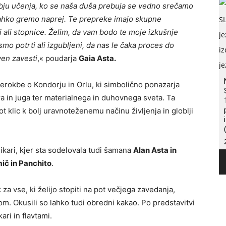
obju učenja, ko se naša duša prebuja se vedno srečamo
lahko gremo naprej. Te prepreke imajo skupne
li ali stopnice. Želim, da vam bodo te moje izkušnje
mo potrti ali izgubljeni, da nas le čaka proces do
ven zavesti
,« poudarja
Gaia Asta.
rerokbe o Kondorju in Orlu, ki simbolično ponazarja
 in juga ter materialnega in duhovnega sveta. Ta
 klic k bolj uravnoteženemu načinu življenja in globlji
ikari, kjer sta sodelovala tudi šamana
Alan Asta in
ič in Panchito
.
a vse, ki želijo stopiti na pot večjega zavedanja,
m. Okusili so lahko tudi obredni kakao. Po predstavitvi
ari in flavtami.