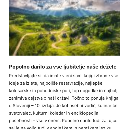
Popolno darilo za vse ljubitelje naše dežele
Predstavljajte si, da imate v eni sami knjigi zbrane vse
ideje za izlete, najboljše restavracije, najlepše
kolesarske in pohodniške poti, top dogodke in najbolj
zanimiva dejstva o naši državi. Točno to ponuja Knjiga
o Sloveniji – 10. izdaja. Je kot osebni vodič, kulinarični
svetovalec, kulturni koledar in enciklopedija
posebnosti – vse v enem. Popolno darilo tudi za tujce,
saj je na voljo tudi v angleškem in nemškem jeziku.