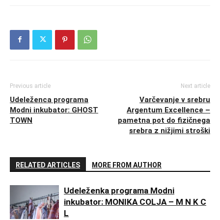
Previous article
Next article
Udeleženca programa
Varčevanje v srebru
Modni inkubator: GHOST
Argentum Excellence –
TOWN
pametna pot do fizičnega
srebra z nižjimi stroški
RELATED ARTICLES
MORE FROM AUTHOR
Udeleženka programa Modni
inkubator: MONIKA COLJA – M N K C
L