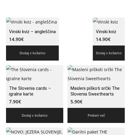
Vinski kviz – angleščina
Vinski kviz
14.90
€
14.90
€
Dodaj v košarico
Dodaj v košarico
The Slovenia cards –
Masleni piškoti srčki The
igralne karte
Slovenia Sweethearts
7.90
€
5.90
€
Dodaj v košarico
Preberi več