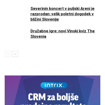
Severinin koncert v puljski Areni je
razprodan: velik poletni dogodek v
bližini Slovenije
Družabne igre: novi Vinski kviz The
Slovenia