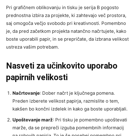
Pri grafičnem oblikovanju in tisku je serija B pogosto
prednostna izbira za projekte, ki zahtevajo več prostora,
saj omogoča večjo svobodo pri kreativnosti. Pomembno
je, da pred začetkom projekta natančno načrtujete, kako
boste uporabili papir, in se prepričate, da izbrana velikost
ustreza vašim potrebam.
Nasveti za učinkovito uporabo
papirnih velikosti
Načrtovanje
: Dober načrt je ključnega pomena.
Preden izberete velikost papirja, razmislite o tem,
kakšen bo končni izdelek in kako ga boste uporabljali.
Upoštevanje marž
: Pri tisku je pomembno upoštevati
marže, da se prepreči izguba pomembnih informacij
na robovih papirja. To je še posebej pomembno pri