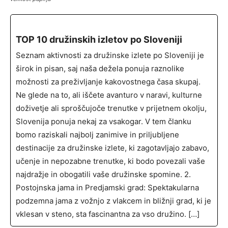
TOP 10 družinskih izletov po Sloveniji
Seznam aktivnosti za družinske izlete po Sloveniji je
širok in pisan, saj naša dežela ponuja raznolike
možnosti za preživljanje kakovostnega časa skupaj.
Ne glede na to, ali iščete avanturo v naravi, kulturne
doživetje ali sproščujoče trenutke v prijetnem okolju,
Slovenija ponuja nekaj za vsakogar. V tem članku
bomo raziskali najbolj zanimive in priljubljene
destinacije za družinske izlete, ki zagotavljajo zabavo,
učenje in nepozabne trenutke, ki bodo povezali vaše
najdražje in obogatili vaše družinske spomine. 2.
Postojnska jama in Predjamski grad: Spektakularna
podzemna jama z vožnjo z vlakcem in bližnji grad, ki je
vklesan v steno, sta fascinantna za vso družino. […]