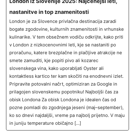
London iz Slovenije 2025: Najcenejši leti,
nastanitve in top znamenitosti
London je za Slovence privlačna destinacija zaradi
bogate zgodovine, kulturnih znamenitosti in vrhunske
kulinarike. V tem obsežnem vodiču odkrijte, kako priti
v London z nizkocenovnimi leti, kje se nastaniti po
proračunu, katere brezplačne in plačljive atrakcije ne
smete zamuditi, kje popiti pivo ali kozarec
slovenskega vina, kako uporabljati Oyster ali
kontaktless kartico ter kam skočiti na enodnevni izlet.
Pripravite potovalni načrt, optimiziran za Google in
prilagojen slovenskemu popotniku! Najboljši čas za
obisk Londona Za obisk Londona je idealen čas od
pozne pomladi do zgodnjega jeseni (maj–september),
ko so dnevi najdaljši, vreme pa najbolj prijetno. V maju
in juniju temperature običajno […]