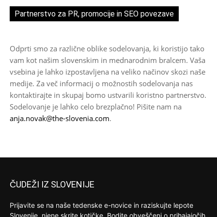
Partnerstvo za PR, promocije in SEO povezave
Odprti smo za različne oblike sodelovanja, ki koristijo tako
vam kot našim slovenskim in mednarodnim bralcem. Vaša
vsebina je lahko izpostavljena na veliko načinov skozi naše
medije. Za več informacij o možnostih sodelovanja nas
kontaktirajte in skupaj bomo ustvarili koristno partnerstvo.
Sodelovanje je lahko celo brezplačno! Pišite nam na
anja.novak@the-slovenia.com
.
ČUDEŽI IZ SLOVENIJE
Prijavite se na naše tedenske e-novice in raziskujte lepote
Slovenije, njene skrite kotičke. Bodite obveščeni o prihajajočih