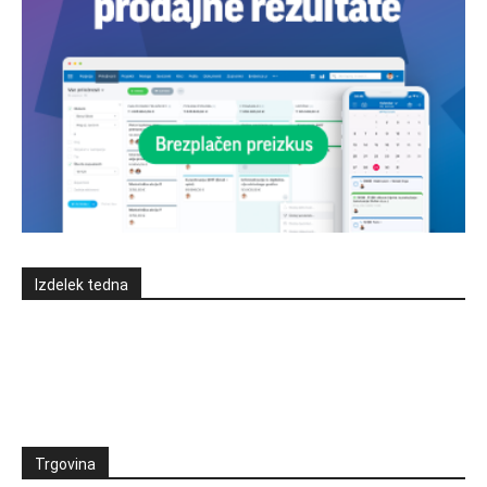
Izdelek tedna
Trgovina