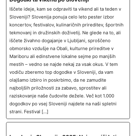
Iščete ideje, kam se odpraviti ta vikend ali ta teden v
Sloveniji? Slovenija ponuja celo leto pester izbor
koncertov, festivalov, kulinaričnih prireditev, športnih
tekmovanj in družinskih doživetij. Ne glede na to, ali
iščete živahno dogajanje v Ljubljani, sproščeno
obmorsko vzdušje na Obali, kulturne prireditve v
Mariboru ali edinstvene lokalne sejme po manjših
mestih – vedno se najde nekaj za vsak okus. V tem
vodiču zberemo top dogodke v Sloveniji, da vam
olajšamo izbiro in poskrbimo, da ne zamudite
najboljših priložnosti za zabavo, sprostitev ali
raziskovanje naše čudovite dežele. Več kot 1.000
dogodkov po vsej Sloveniji najdete na naši spletni
strani. Festival […]