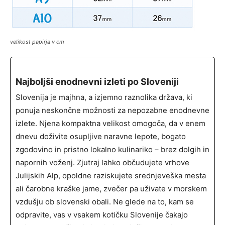
velikost papirja v cm
Najboljši enodnevni izleti po Sloveniji
Slovenija je majhna, a izjemno raznolika država, ki
ponuja neskončne možnosti za nepozabne enodnevne
izlete. Njena kompaktna velikost omogoča, da v enem
dnevu doživite osupljive naravne lepote, bogato
zgodovino in pristno lokalno kulinariko – brez dolgih in
napornih voženj. Zjutraj lahko občudujete vrhove
Julijskih Alp, opoldne raziskujete srednjeveška mesta
ali čarobne kraške jame, zvečer pa uživate v morskem
vzdušju ob slovenski obali. Ne glede na to, kam se
odpravite, vas v vsakem kotičku Slovenije čakajo