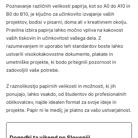
Poznavanje različnih velikosti papirja, kot so A0 do A10 in
B0 do B10, je ključno za učinkovito izvajanje vaših
projektov, bodisi v pisarni, doma ali v kreativnem okolju.
Pravilna izbira papirja lahko močno vpliva na kakovost
vaših tiskovin in učinkovitost vašega dela. Z
razumevanjem in uporabo teh standardov boste lahko
ustvarili visokokakovostne dokumente, plakate in
umetniške projekte, ki bodo pritegnili pozornost in
zadovoljili vaše potrebe.
Z raznolikostjo papirnih velikosti in možnosti, ki jih
ponujajo, lahko vsakdo, od študentov do profesionalnih
oblikovalcev, najde idealen format za svoje ideje in
projekte. Papir ni le medij; je platno za vašo ustvarjalnost.
Dogodki ta vikend po Sloveniji