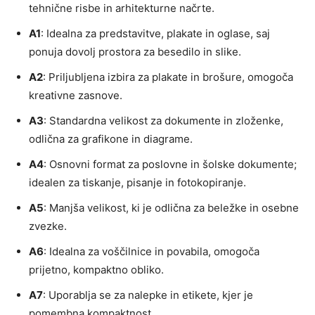
tehnične risbe in arhitekturne načrte.
A1
: Idealna za predstavitve, plakate in oglase, saj
ponuja dovolj prostora za besedilo in slike.
A2
: Priljubljena izbira za plakate in brošure, omogoča
kreativne zasnove.
A3
: Standardna velikost za dokumente in zloženke,
odlična za grafikone in diagrame.
A4
: Osnovni format za poslovne in šolske dokumente;
idealen za tiskanje, pisanje in fotokopiranje.
A5
: Manjša velikost, ki je odlična za beležke in osebne
zvezke.
A6
: Idealna za voščilnice in povabila, omogoča
prijetno, kompaktno obliko.
A7
: Uporablja se za nalepke in etikete, kjer je
pomembna kompaktnost.