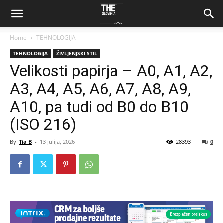
Home
TEHNOLOGIJA
TEHNOLOGIJA
ŽIVLJENJSKI STIL
Velikosti papirja – A0, A1, A2,
A3, A4, A5, A6, A7, A8, A9,
A10, pa tudi od B0 do B10
(ISO 216)
By
Tia B
-
13 julija, 2026
28393
0