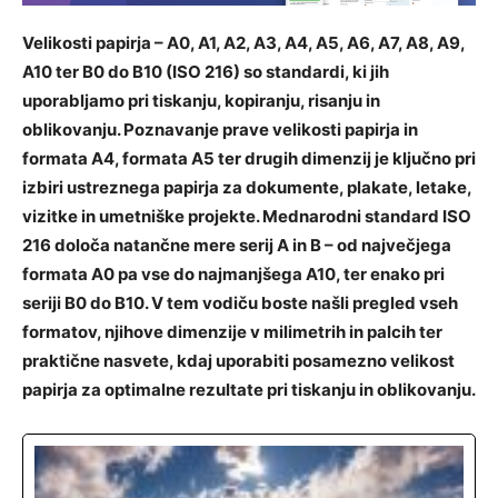
Velikosti papirja – A0, A1, A2, A3, A4, A5, A6, A7, A8, A9,
A10 ter B0 do B10 (ISO 216) so standardi, ki jih
uporabljamo pri tiskanju, kopiranju, risanju in
oblikovanju. Poznavanje prave velikosti papirja in
formata A4, formata A5 ter drugih dimenzij je ključno pri
izbiri ustreznega papirja za dokumente, plakate, letake,
vizitke in umetniške projekte. Mednarodni standard ISO
216 določa natančne mere serij A in B – od največjega
formata A0 pa vse do najmanjšega A10, ter enako pri
seriji B0 do B10. V tem vodiču boste našli pregled vseh
formatov, njihove dimenzije v milimetrih in palcih ter
praktične nasvete, kdaj uporabiti posamezno velikost
papirja za optimalne rezultate pri tiskanju in oblikovanju.