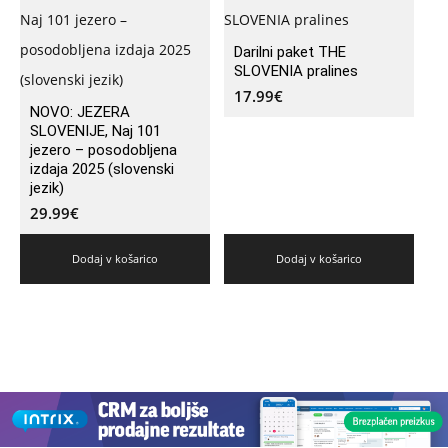
Darilni paket THE
SLOVENIA pralines
17.99
€
NOVO: JEZERA
SLOVENIJE, Naj 101
jezero – posodobljena
izdaja 2025 (slovenski
jezik)
29.99
€
Dodaj v košarico
Dodaj v košarico