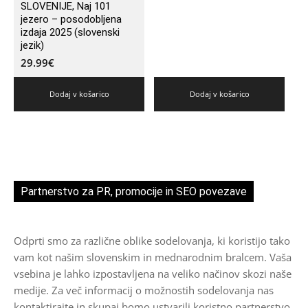
SLOVENIJE, Naj 101
jezero – posodobljena
izdaja 2025 (slovenski
jezik)
29.99
€
Dodaj v košarico
Dodaj v košarico
Partnerstvo za PR, promocije in SEO povezave
Odprti smo za različne oblike sodelovanja, ki koristijo tako
vam kot našim slovenskim in mednarodnim bralcem. Vaša
vsebina je lahko izpostavljena na veliko načinov skozi naše
medije. Za več informacij o možnostih sodelovanja nas
kontaktirajte in skupaj bomo ustvarili koristno partnerstvo.