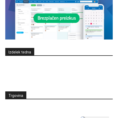
Izdelek tedna
Trgovina