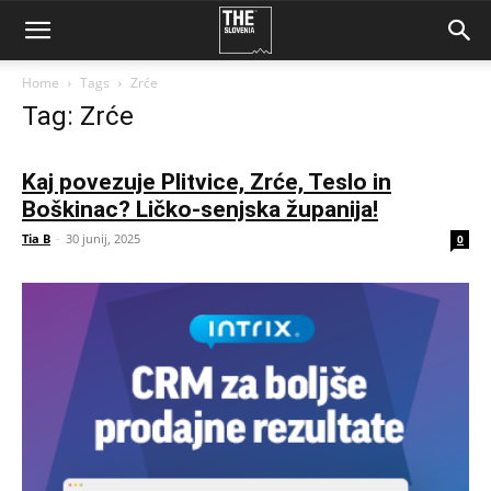
Home
Tags
Zrće
Tag: Zrće
Kaj povezuje Plitvice, Zrće, Teslo in
Boškinac? Ličko-senjska županija!
Tia B
-
30 junij, 2025
0