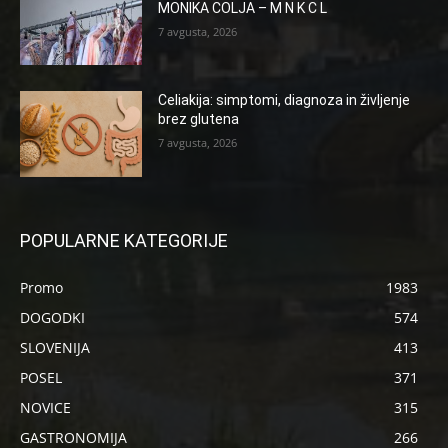
MONIKA COLJA – M N K C L
7 avgusta, 2026
Celiakija: simptomi, diagnoza in življenje
brez glutena
7 avgusta, 2026
POPULARNE KATEGORIJE
Promo
1983
DOGODKI
574
SLOVENIJA
413
POSEL
371
NOVICE
315
GASTRONOMIJA
266