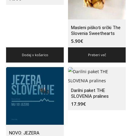
Masleni piškoti srčki The
Slovenia Sweethearts
5.90
€
Dodaj v košarico
Preberi več
Darilni paket THE
SLOVENIA pralines
17.99
€
NOVO: JEZERA