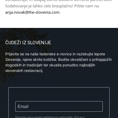
Sodelovanje je lahko celo brezplačno! Pišite nam na
anja.novak@the-slovenia.com
.
ČUDEŽI IZ SLOVENIJE
Prijavite se na naše tedenske e-novice in raziskujte lepote
Slovenije, njene skrite kotičke. Bodite obveščeni o prihajajočih
dogodkih in tradicijah ter okusite ponudbo najboljših
slovenskih restavracij.
Provide your email address to subscribe. For e.g