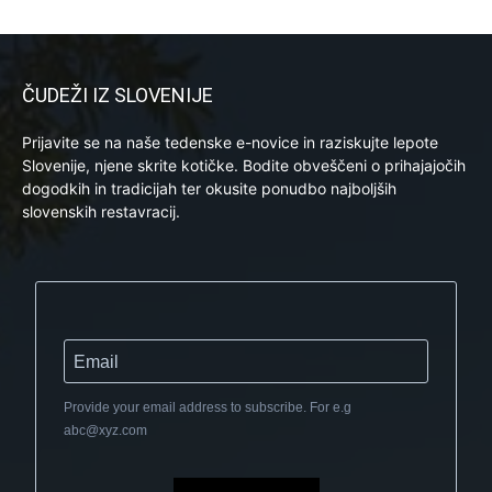
ČUDEŽI IZ SLOVENIJE
Prijavite se na naše tedenske e-novice in raziskujte lepote
Slovenije, njene skrite kotičke. Bodite obveščeni o prihajajočih
dogodkih in tradicijah ter okusite ponudbo najboljših
slovenskih restavracij.
Provide your email address to subscribe. For e.g
abc@xyz.com