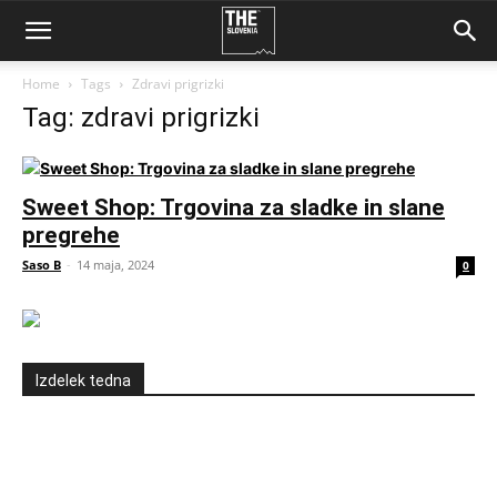
Home
Tags
Zdravi prigrizki
Tag: zdravi prigrizki
Sweet Shop: Trgovina za sladke in slane
pregrehe
Saso B
-
14 maja, 2024
0
Izdelek tedna