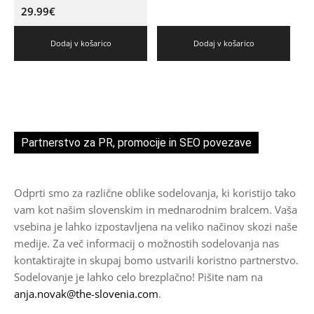
29.99
€
Dodaj v košarico
Dodaj v košarico
Partnerstvo za PR, promocije in SEO povezave
Odprti smo za različne oblike sodelovanja, ki koristijo tako
vam kot našim slovenskim in mednarodnim bralcem. Vaša
vsebina je lahko izpostavljena na veliko načinov skozi naše
medije. Za več informacij o možnostih sodelovanja nas
kontaktirajte in skupaj bomo ustvarili koristno partnerstvo.
Sodelovanje je lahko celo brezplačno! Pišite nam na
anja.novak@the-slovenia.com
.