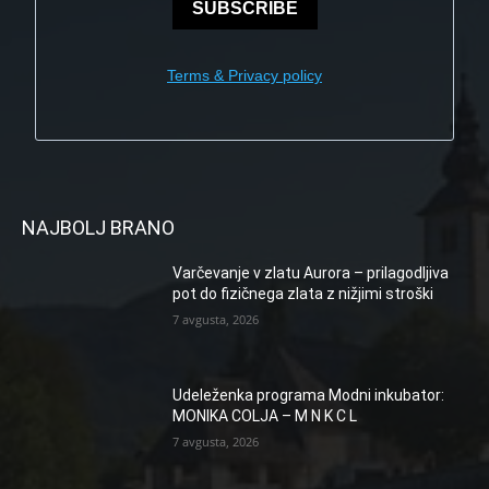
SUBSCRIBE
Terms & Privacy policy
NAJBOLJ BRANO
Varčevanje v zlatu Aurora – prilagodljiva
pot do fizičnega zlata z nižjimi stroški
7 avgusta, 2026
Udeleženka programa Modni inkubator:
MONIKA COLJA – M N K C L
7 avgusta, 2026