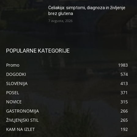
Celiakija: simptomi, diagnoza in življenje
brez glutena
7 avgusta, 2026
POPULARNE KATEGORIJE
Promo
1983
DOGODKI
574
SLOVENIJA
413
POSEL
371
NOVICE
315
GASTRONOMIJA
266
ŽIVLJENJSKI STIL
265
KAM NA IZLET
192