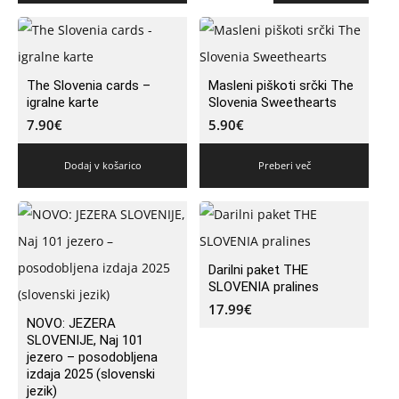
The Slovenia cards –
Masleni piškoti srčki The
igralne karte
Slovenia Sweethearts
7.90
€
5.90
€
Dodaj v košarico
Preberi več
Darilni paket THE
SLOVENIA pralines
17.99
€
NOVO: JEZERA
SLOVENIJE, Naj 101
jezero – posodobljena
izdaja 2025 (slovenski
jezik)