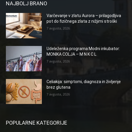
NAJBOLJ BRANO
Varčevanje v zlatu Aurora – prilagodljiva
pot do fizičnega zlata z nižjimi stroški
7 avgusta, 2026
Udeleženka programa Modni inkubator:
MONIKA COLJA – M N K C L
7 avgusta, 2026
Celiakija: simptomi, diagnoza in življenje
brez glutena
7 avgusta, 2026
POPULARNE KATEGORIJE