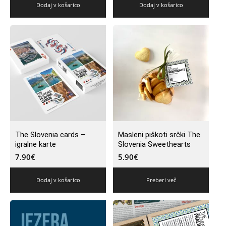
Dodaj v košarico
Dodaj v košarico
The Slovenia cards –
Masleni piškoti srčki The
igralne karte
Slovenia Sweethearts
7.90
€
5.90
€
Dodaj v košarico
Preberi več