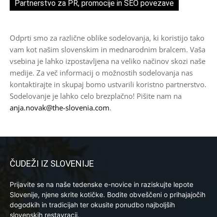
Partnerstvo za PR, promocije in SEO povezave
Odprti smo za različne oblike sodelovanja, ki koristijo tako
vam kot našim slovenskim in mednarodnim bralcem. Vaša
vsebina je lahko izpostavljena na veliko načinov skozi naše
medije. Za več informacij o možnostih sodelovanja nas
kontaktirajte in skupaj bomo ustvarili koristno partnerstvo.
Sodelovanje je lahko celo brezplačno! Pišite nam na
anja.novak@the-slovenia.com
.
ČUDEŽI IZ SLOVENIJE
Prijavite se na naše tedenske e-novice in raziskujte lepote
Slovenije, njene skrite kotičke. Bodite obveščeni o prihajajočih
dogodkih in tradicijah ter okusite ponudbo najboljših
slovenskih restavracij.