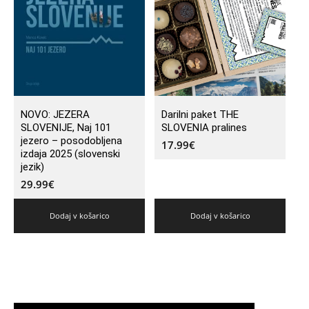
NOVO: JEZERA
Darilni paket THE
SLOVENIJE, Naj 101
SLOVENIA pralines
jezero – posodobljena
17.99
€
izdaja 2025 (slovenski
jezik)
29.99
€
Dodaj v košarico
Dodaj v košarico