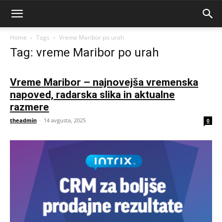
Home
Tags
Vreme Maribor po urah
Tag: vreme Maribor po urah
Vreme Maribor – najnovejša vremenska
napoved, radarska slika in aktualne
razmere
theadmin
-
14 avgusta, 2025
0