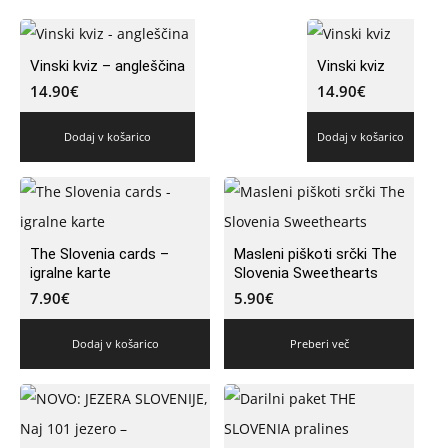
Vinski kviz – angleščina
Vinski kviz
14.90
€
14.90
€
Dodaj v košarico
Dodaj v košarico
The Slovenia cards –
Masleni piškoti srčki The
igralne karte
Slovenia Sweethearts
7.90
€
5.90
€
Dodaj v košarico
Preberi več