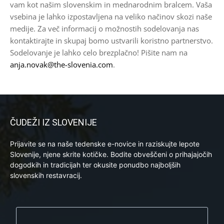
vam kot našim slovenskim in mednarodnim bralcem. Vaša
vsebina je lahko izpostavljena na veliko načinov skozi naše
medije. Za več informacij o možnostih sodelovanja nas
kontaktirajte in skupaj bomo ustvarili koristno partnerstvo.
Sodelovanje je lahko celo brezplačno! Pišite nam na
anja.novak@the-slovenia.com
.
ČUDEŽI IZ SLOVENIJE
Prijavite se na naše tedenske e-novice in raziskujte lepote
Slovenije, njene skrite kotičke. Bodite obveščeni o prihajajočih
dogodkih in tradicijah ter okusite ponudbo najboljših
slovenskih restavracij.