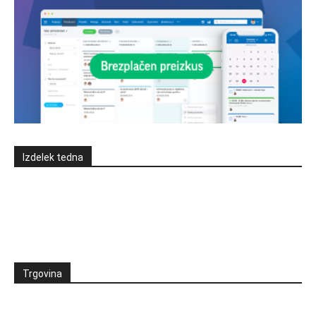
Izdelek tedna
Trgovina