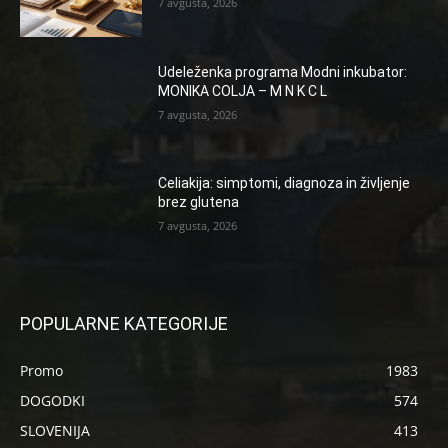
7 avgusta, 2026
Udeleženka programa Modni inkubator:
MONIKA COLJA – M N K C L
7 avgusta, 2026
Celiakija: simptomi, diagnoza in življenje
brez glutena
7 avgusta, 2026
POPULARNE KATEGORIJE
Promo
1983
DOGODKI
574
SLOVENIJA
413