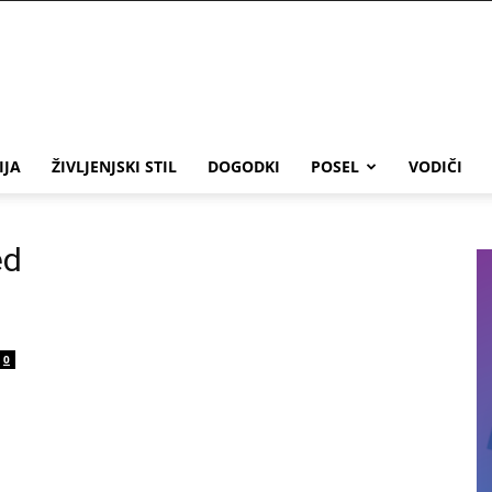
IJA
ŽIVLJENJSKI STIL
DOGODKI
POSEL
VODIČI
ed
0