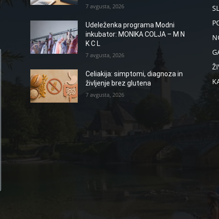
7 avgusta, 2026
S
P
Udeleženka programa Modni
inkubator: MONIKA COLJA – M N
N
K C L
G
7 avgusta, 2026
ŽI
Celiakija: simptomi, diagnoza in
K
življenje brez glutena
7 avgusta, 2026