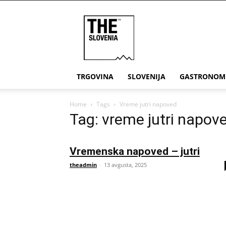
THE
Slovenia
TRGOVINA
SLOVENIJA
GASTRONOM
Home
Tags
Vreme jutri napoved
Tag: vreme jutri napov
Vremenska napoved – jutri
theadmin
-
13 avgusta, 2025