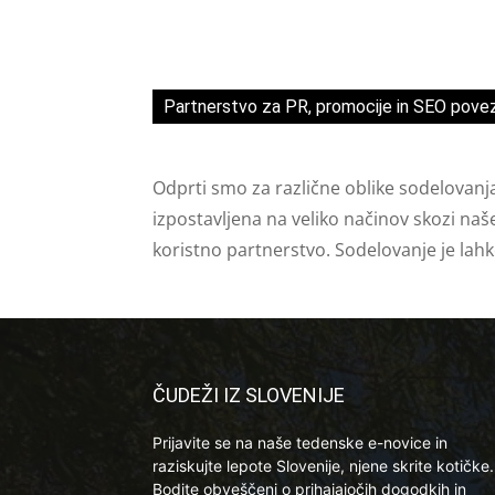
Partnerstvo za PR, promocije in SEO pove
Odprti smo za različne oblike sodelovanj
izpostavljena na veliko načinov skozi naš
koristno partnerstvo. Sodelovanje je lah
ČUDEŽI IZ SLOVENIJE
Prijavite se na naše tedenske e-novice in
raziskujte lepote Slovenije, njene skrite kotičke.
Bodite obveščeni o prihajajočih dogodkih in