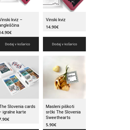
Vinski kviz –
Vinski kviz
angleščina
14.90
€
14.90
€
Dodaj v košarico
Dodaj v košarico
The Slovenia cards
Masleni piškoti
– igralne karte
srčki The Slovenia
Sweethearts
7.90
€
5.90
€