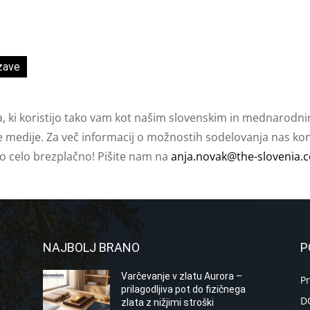
zave
a, ki koristijo tako vam kot našim slovenskim in mednarodni
e medije. Za več informacij o možnostih sodelovanja nas kont
ko celo brezplačno! Pišite nam na
anja.novak@the-slovenia.
NAJBOLJ BRANO
P
Varčevanje v zlatu Aurora –
P
prilagodljiva pot do fizičnega
D
zlata z nižjimi stroški