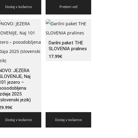
Dodaj v košarico
Preberi več
Darilni paket THE
SLOVENIA pralines
17.99
€
NOVO: JEZERA
SLOVENIJE, Naj
101 jezero –
posodobljena
izdaja 2025
(slovenski jezik)
29.99
€
Dodaj v košarico
Dodaj v košarico