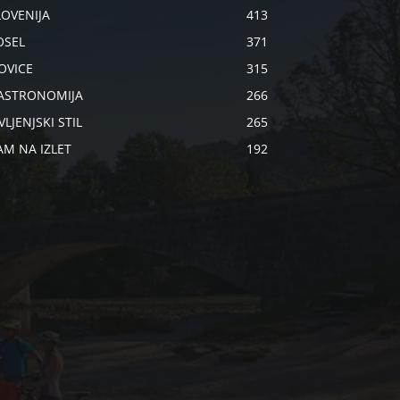
LOVENIJA
413
OSEL
371
OVICE
315
ASTRONOMIJA
266
VLJENJSKI STIL
265
AM NA IZLET
192