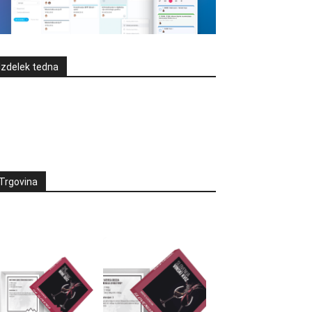
Izdelek tedna
Trgovina