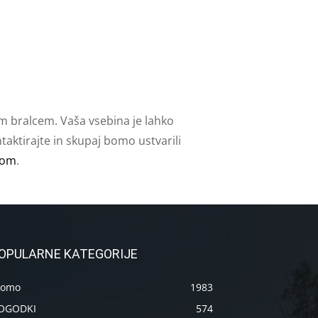
m bralcem. Vaša vsebina je lahko
aktirajte in skupaj bomo ustvarili
com
.
OPULARNE KATEGORIJE
romo
1983
OGODKI
574