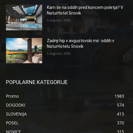
Kam še na oddih pred koncem poletja? V
NaturHotel Snovik
5 avgusta, 2026
Zadnji hip v avgustovski mir: oddih v
NaturHotelu Snovik
5 avgusta, 2026
POPULARNE KATEGORIJE
Promo
1983
DOGODKI
574
SLOVENIJA
413
POSEL
370
NOVICE
315