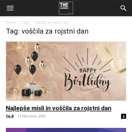
Home
Tags
Voščila za rojstni dan
Tag: voščila za rojstni dan
Najlepše misli in voščila za rojstni dan
Tia B
-
15 februarja, 2025
0