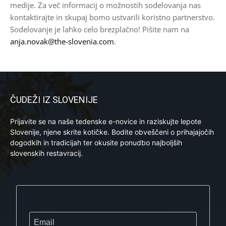
medije. Za več informacij o možnostih sodelovanja nas
kontaktirajte in skupaj bomo ustvarili koristno partnerstvo.
Sodelovanje je lahko celo brezplačno! Pišite nam na
anja.novak@the-slovenia.com
.
ČUDEŽI IZ SLOVENIJE
Prijavite se na naše tedenske e-novice in raziskujte lepote
Slovenije, njene skrite kotičke. Bodite obveščeni o prihajajočih
dogodkih in tradicijah ter okusite ponudbo najboljših
slovenskih restavracij.