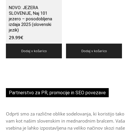
NOVO: JEZERA
SLOVENIJE, Naj 101
jezero – posodobljena
izdaja 2025 (slovenski
jezik)
29.99
€
Dodaj v košarico
Dodaj v košarico
Partnerstvo za PR, promocije in SEO povezave
Odprti smo za različne oblike sodelovanja, ki koristijo tako
vam kot našim slovenskim in mednarodnim bralcem. Vaša
vsebina je lahko izpostavljena na veliko načinov skozi naše