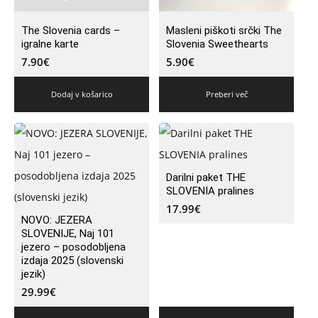
The Slovenia cards –
Masleni piškoti srčki The
igralne karte
Slovenia Sweethearts
7.90
€
5.90
€
Dodaj v košarico
Preberi več
Darilni paket THE
SLOVENIA pralines
17.99
€
NOVO: JEZERA
SLOVENIJE, Naj 101
jezero – posodobljena
izdaja 2025 (slovenski
jezik)
29.99
€