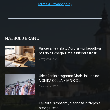
Terms & Privacy policy
NAJBOLJ BRANO
Varčevanje v zlatu Aurora – prilagodljiva
pot do fizičnega zlata z nižjimi stroški
7 avgusta, 2026
Udeleženka programa Modni inkubator:
MONIKA COLJA – M N K C L
7 avgusta, 2026
Celiakija: simptomi, diagnoza in življenje
brez glutena