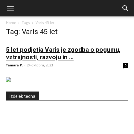
Home
Tags
Varis 45 let
Tag: Varis 45 let
5 let podjetja Varis je zgodba o pogumu,
vztrajnosti, razvoju in ...
Tamara P.
-
24 oktobra, 2023
0
Izdelek tedna