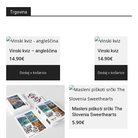
Trgovina
Vinski kviz – angleščina
Vinski kviz
14.90
€
14.90
€
Dodaj v košarico
Dodaj v košarico
Masleni piškoti srčki The
Slovenia Sweethearts
5.90
€