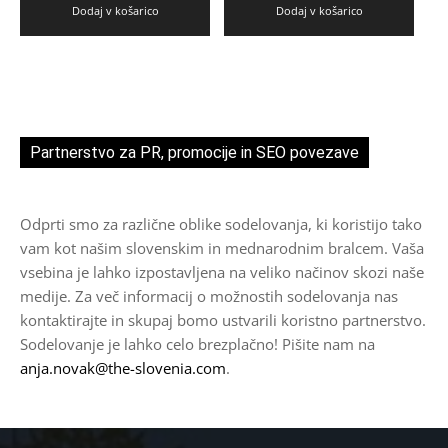
Dodaj v košarico
Dodaj v košarico
Partnerstvo za PR, promocije in SEO povezave
Odprti smo za različne oblike sodelovanja, ki koristijo tako
vam kot našim slovenskim in mednarodnim bralcem. Vaša
vsebina je lahko izpostavljena na veliko načinov skozi naše
medije. Za več informacij o možnostih sodelovanja nas
kontaktirajte in skupaj bomo ustvarili koristno partnerstvo.
Sodelovanje je lahko celo brezplačno! Pišite nam na
anja.novak@the-slovenia.com
.