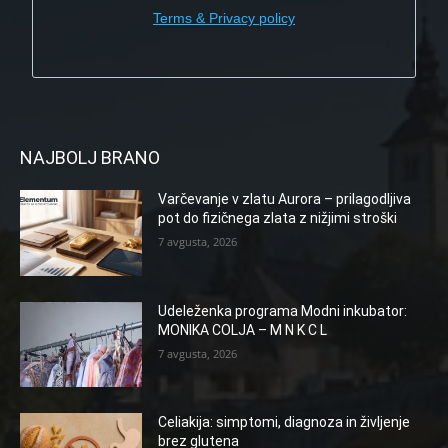
Terms & Privacy policy
NAJBOLJ BRANO
Varčevanje v zlatu Aurora – prilagodljiva
pot do fizičnega zlata z nižjimi stroški
7 avgusta, 2026
Udeleženka programa Modni inkubator:
MONIKA COLJA – M N K C L
7 avgusta, 2026
Celiakija: simptomi, diagnoza in življenje
brez glutena