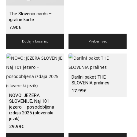
The Slovenia cards –
igralne karte
7.90
€
Dodaj v košarico
Preberi več
Darilni paket THE
SLOVENIA pralines
17.99
€
NOVO: JEZERA
SLOVENIJE, Naj 101
jezero – posodobljena
izdaja 2025 (slovenski
jezik)
29.99
€