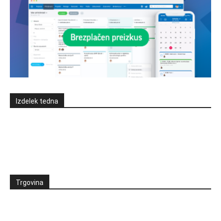
Izdelek tedna
Trgovina