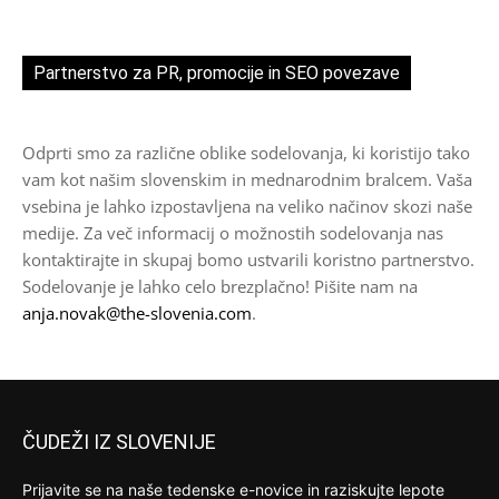
Partnerstvo za PR, promocije in SEO povezave
Odprti smo za različne oblike sodelovanja, ki koristijo tako
vam kot našim slovenskim in mednarodnim bralcem. Vaša
vsebina je lahko izpostavljena na veliko načinov skozi naše
medije. Za več informacij o možnostih sodelovanja nas
kontaktirajte in skupaj bomo ustvarili koristno partnerstvo.
Sodelovanje je lahko celo brezplačno! Pišite nam na
anja.novak@the-slovenia.com
.
ČUDEŽI IZ SLOVENIJE
Prijavite se na naše tedenske e-novice in raziskujte lepote