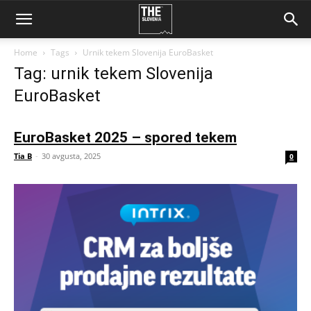
Home
Tags
Urnik tekem Slovenija EuroBasket
Tag: urnik tekem Slovenija
EuroBasket
EuroBasket 2025 – spored tekem
Tia B
-
30 avgusta, 2025
0