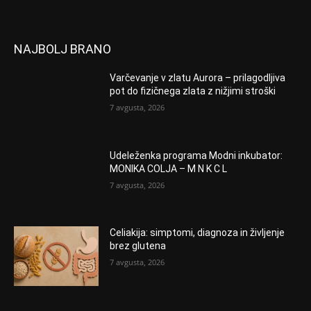
NAJBOLJ BRANO
Varčevanje v zlatu Aurora – prilagodljiva
pot do fizičnega zlata z nižjimi stroški
7 avgusta, 2026
Udeleženka programa Modni inkubator:
MONIKA COLJA – M N K C L
7 avgusta, 2026
Celiakija: simptomi, diagnoza in življenje
brez glutena
7 avgusta, 2026