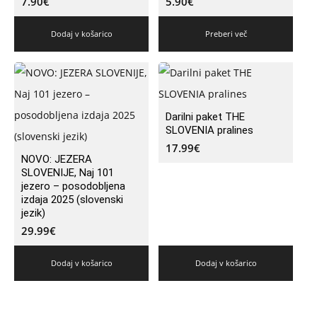
7.90
€
5.90
€
Dodaj v košarico
Preberi več
Darilni paket THE
SLOVENIA pralines
17.99
€
NOVO: JEZERA
SLOVENIJE, Naj 101
jezero – posodobljena
izdaja 2025 (slovenski
jezik)
29.99
€
Dodaj v košarico
Dodaj v košarico