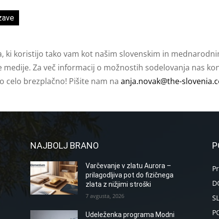
zave
a, ki koristijo tako vam kot našim slovenskim in mednarodni
e medije. Za več informacij o možnostih sodelovanja nas kont
ko celo brezplačno! Pišite nam na
anja.novak@the-slovenia.
NAJBOLJ BRANO
P
Varčevanje v zlatu Aurora –
P
prilagodljiva pot do fizičnega
D
zlata z nižjimi stroški
7 avgusta, 2026
S
P
Udeleženka programa Modni