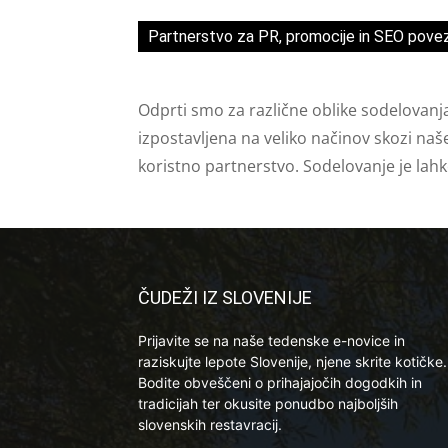
Partnerstvo za PR, promocije in SEO pove
Odprti smo za različne oblike sodelovanj
izpostavljena na veliko načinov skozi naš
koristno partnerstvo. Sodelovanje je lah
ČUDEŽI IZ SLOVENIJE
Prijavite se na naše tedenske e-novice in
raziskujte lepote Slovenije, njene skrite kotičke.
Bodite obveščeni o prihajajočih dogodkih in
tradicijah ter okusite ponudbo najboljših
slovenskih restavracij.