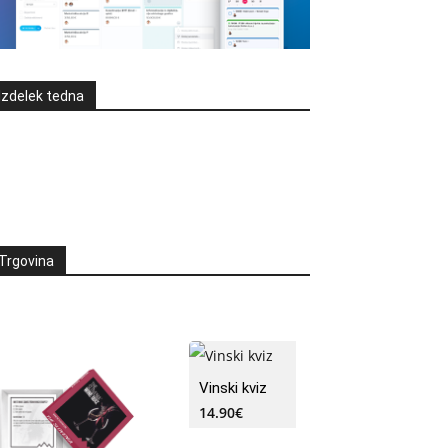
Izdelek tedna
Trgovina
Vinski kviz
14.90
€