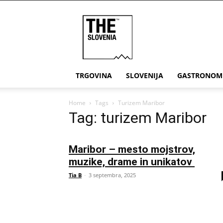
THE
Slovenia
TRGOVINA
SLOVENIJA
GASTRONOM
Home
Tags
Turizem Maribor
Tag: turizem Maribor
Maribor – mesto mojstrov,
muzike, drame in unikatov
Tia B
-
3 septembra, 2025