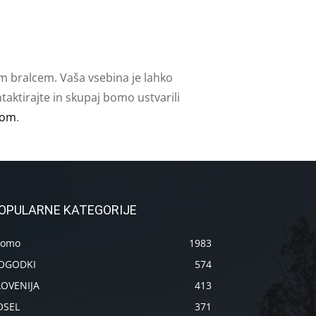
m bralcem. Vaša vsebina je lahko
aktirajte in skupaj bomo ustvarili
com
.
OPULARNE KATEGORIJE
romo
1983
OGODKI
574
LOVENIJA
413
OSEL
371