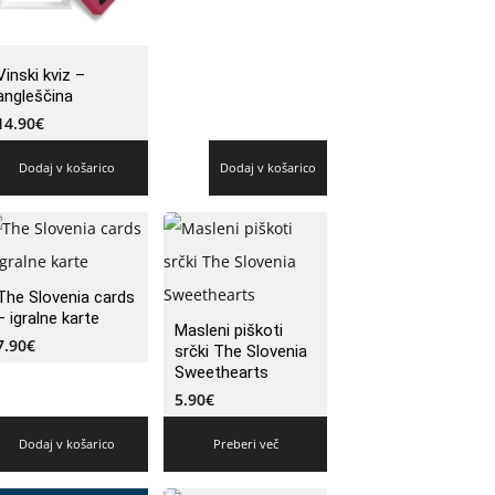
Vinski kviz –
angleščina
14.90
€
Dodaj v košarico
Dodaj v košarico
The Slovenia cards
– igralne karte
Masleni piškoti
7.90
€
srčki The Slovenia
Sweethearts
5.90
€
Dodaj v košarico
Preberi več