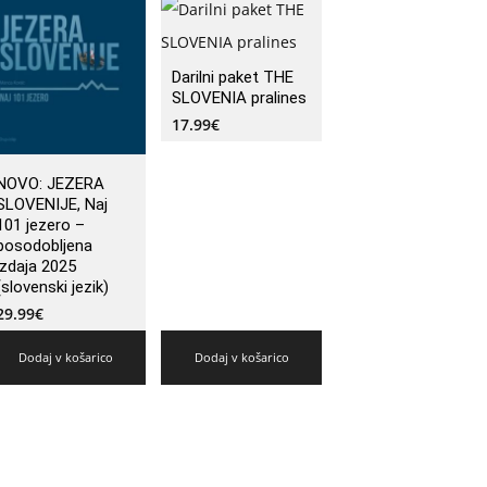
Darilni paket THE
SLOVENIA pralines
17.99
€
NOVO: JEZERA
SLOVENIJE, Naj
101 jezero –
posodobljena
izdaja 2025
(slovenski jezik)
29.99
€
Dodaj v košarico
Dodaj v košarico