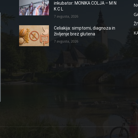
inkubator: MONIKA COLJA – M N
N
K C L
G
7 avgusta, 2026
ŽI
Celiakija: simptomi, diagnoza in
K
življenje brez glutena
7 avgusta, 2026